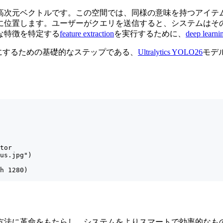
高次元ベクトルです。この空間では、同様の意味を持つアイテ
に位置します。ユーザーがクエリを送信すると、システムはそ
な特徴を特定する
feature extraction
を実行するために、
deep learni
効にするための基礎的なステップである、
Ultralytics YOLO26
モデ
tor

us.jpg")

h 1280)

方法に革命をもたらし、システムをよりスマートで効率的なも