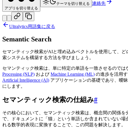
連絡先
テーマを切り替える
アプリを切り替える
Ultralytics用語集に戻る
Semantic Search
セマンティック検索がAIと埋め込みベクトルを使用して、どのよう
索システムを構築する方法を学びましょう。
セマンティック検索は、単に特定の単語を一致させるのでは
Processing (NLP)
および
Machine Learning (ML)
の進歩を活用す
Artificial Intelligence (AI)
アプリケーションの基礎であり、曖昧
にします。
セマンティック検索の仕組み
#
その核心において、セマンティック検索は、概念間の関係を
で、ドキュメントに「猫」という単語しか含まれていない場
れる数学的表現に変換することで、この問題を解決します。