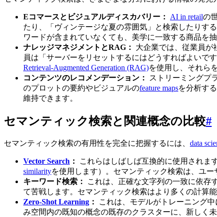
Eコマースとビジュアルディスカバリー：
AI in retail
の
たり、「ヴィンテージな夏の雰囲気」と検索したりする
ワードが含まれていなくても、美学に一致する商品を抽
ナレッジマネジメントとRAG：
大企業では、従業員が
員は「サーバーをリセットするにはどうすればよいです
Retrieval-Augmented Generation (RAG)
を使用し、それら
コンテンツのレコメンデーション：
ストリーミングプ
のプロットの要約やビジュアルの
feature maps
を分析する
維持できます。
セマンティック検索と関連概念の比較
#
セマンティック検索の有用性を完全に把握するには、
data sci
Vector Search
：
これらはしばしば互換的に使用されま
similarity
を使用します）。セマンティック検索は、ユー
キーワード検索：
これは、正確な文字列の一致に依存
て苦戦します。セマンティック検索はより多くの計算能
Zero-Shot Learning
：
これは、モデルがトレーニング中
み空間内の既知の概念の既存のクラスターに、新しく未