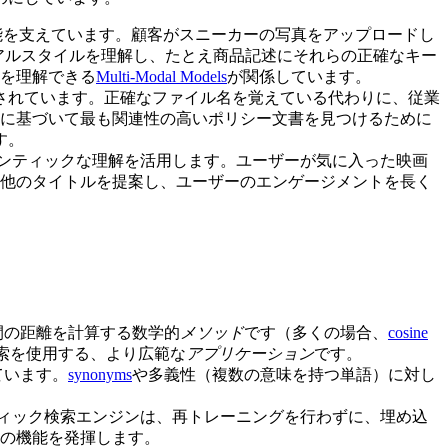
能を支えています。顧客がスニーカーの写真をアップロードし
アルスタイルを理解し、たとえ商品記述にそれらの正確なキー
を理解できる
Multi-Modal Models
が関係しています。
されています。正確なファイル名を覚えている代わりに、従業
に基づいて最も関連性の高いポリシー文書を見つけるために
す。
ンティックな理解を活用します。ユーザーが気に入った映画
他のタイトルを提案し、ユーザーのエンゲージメントを長く
間の距離を計算する数学的
メソッド
です（多くの場合、
cosine
索を使用する、より広範な
アプリケーション
です。
ています。
synonyms
や多義性（複数の意味を持つ単語）に対し
ィック検索エンジンは、再トレーニングを行わずに、埋め込
の機能を発揮します。