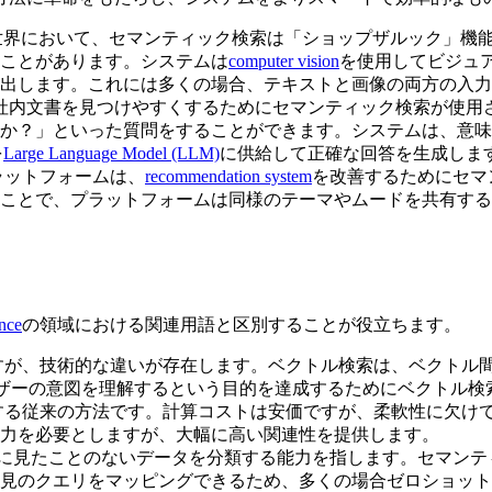
世界において、セマンティック検索は「ショップザルック」機
ことがあります。システムは
computer vision
を使用してビジュ
出します。これには多くの場合、テキストと画像の両方の入力
社内文書を見つけやすくするためにセマンティック検索が使用
か？」といった質問をすることができます。システムは、意味
を
Large Language Model (LLM)
に供給して正確な回答を生成しま
ラットフォームは、
recommendation system
を改善するためにセマ
ことで、プラットフォームは同様のテーマやムードを共有する
ence
の領域における関連用語と区別することが役立ちます。
すが、技術的な違いが存在します。ベクトル検索は、ベクトル
ザーの意図を理解するという目的を達成するためにベクトル検
する従来の方法です。計算コストは安価ですが、柔軟性に欠け
力を必要としますが、大幅に高い関連性を提供します。
に見たことのないデータを分類する能力を指します。セマンテ
見のクエリをマッピングできるため、多くの場合ゼロショット