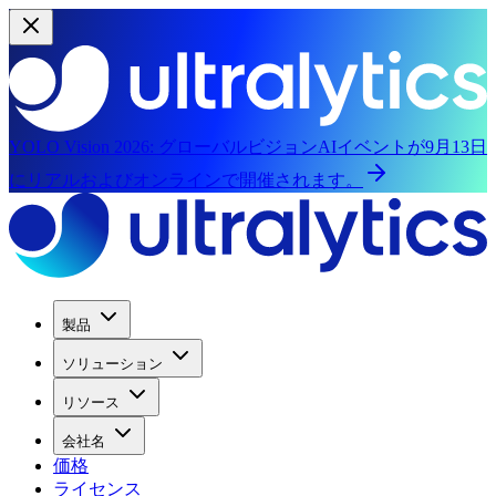
YOLO Vision 2026:
グローバルビジョンAIイベントが9月13日
にリアルおよびオンラインで開催されます。
製品
ソリューション
リソース
会社名
価格
ライセンス