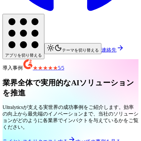
連絡先
テーマを切り替える
アプリを切り替える
導入事例
★★★★★
5
/
5
業界全体で実用的なAIソリューション
を推進
Ultralyticsが支える実世界の成功事例をご紹介します。効率
の向上から最先端のイノベーションまで、当社のソリューシ
ョンがどのように各業界でインパクトを与えているかをご覧
ください。