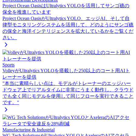
Project Ocean OasisはUltralytics YOLOを活用してサンゴ礁の
保全を推進しています
Project Ocean OasisがUltralytics YOLO、エッジAI、そして自
律型モニタリングシステムを活用して、どのようにサンゴ礁
の保全と海洋インテリジェンスを拡大しているかをご覧くだ
さい。
Sports
VolleyがUltralytics YOLOを搭載した250以上のコート用AIト
レーナーを提供
"本当に素晴らしい点は、モデルがトレーナーのエッジハー
ドウェア上でリアルタイムに非常にうまく動作し、クラウド
でも全く同じモデルを使用して同じフローを実行できること
です。"
Manufacturing & Industrial
WG Tech SolutionsがUltralytics YOLOとAxeleraのAIアクセラ