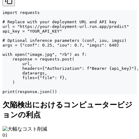
import requests

# Replace with your deployment URL and API key

url = "https://your-deployment-url.run.app/predict"

api_key = "YOUR_API_KEY"

# Optional inference parameters (conf, iou, imgsz)

args = {"conf": 0.25, "iou": 0.7, "imgsz": 640}

with open("image.jpg", "rb") as f:

    response = requests.post(

        url,

        headers={"Authorization": f"Bearer {api_key}"},

        data=args,

        files={"file": f},

    )

print(response.json())
欠陥検出におけるコンピュータービジ
ョンの利点
01