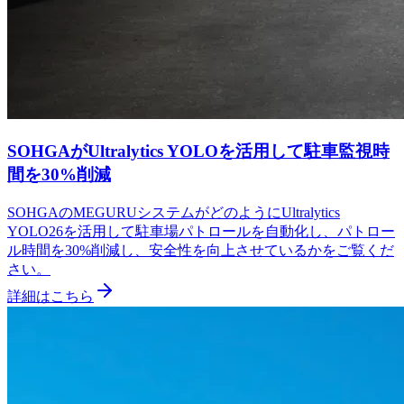
SOHGAがUltralytics YOLOを活用して駐車監視時
間を30%削減
SOHGAのMEGURUシステムがどのようにUltralytics
YOLO26を活用して駐車場パトロールを自動化し、パトロー
ル時間を30%削減し、安全性を向上させているかをご覧くだ
さい。
詳細はこちら