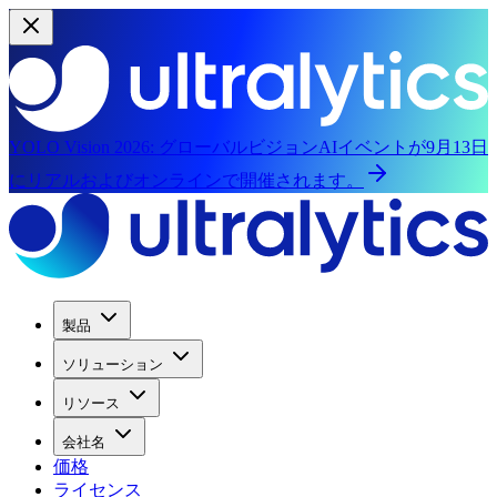
YOLO Vision 2026:
グローバルビジョンAIイベントが9月13日
にリアルおよびオンラインで開催されます。
製品
ソリューション
リソース
会社名
価格
ライセンス