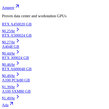
Ampere
Proven data center and workstation GPUs
RTX A4500
20
GB
$
0.25
/hr
RTX A5000
24
GB
$
0.27
/hr
A40
48
GB
$
0.44
/hr
RTX 3090
24
GB
$
0.46
/hr
RTX A6000
48
GB
$
0.49
/hr
A100 PCIe
80
GB
$
1.39
/hr
A100 SXM
80
GB
$
1.49
/hr
Ada