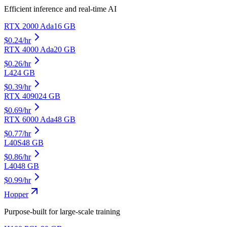
Efficient inference and real-time AI
RTX 2000 Ada
16
GB
$
0.24
/hr
RTX 4000 Ada
20
GB
$
0.26
/hr
L4
24
GB
$
0.39
/hr
RTX 4090
24
GB
$
0.69
/hr
RTX 6000 Ada
48
GB
$
0.77
/hr
L40S
48
GB
$
0.86
/hr
L40
48
GB
$
0.99
/hr
Hopper
Purpose-built for large-scale training