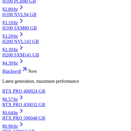
H100 PCIe
80
GB
$
2.89
/hr
H100 NVL
94
GB
$
3.19
/hr
H100 SXM
80
GB
$
3.29
/hr
H200 NVL
143
GB
$
3.39
/hr
H200 SXM
141
GB
$
4.39
/hr
Blackwell
New
Latest generation, maximum performance
RTX PRO 4000
24
GB
$
0.57
/hr
RTX PRO 4500
32
GB
$
0.64
/hr
RTX PRO 5000
48
GB
$
0.96
/hr