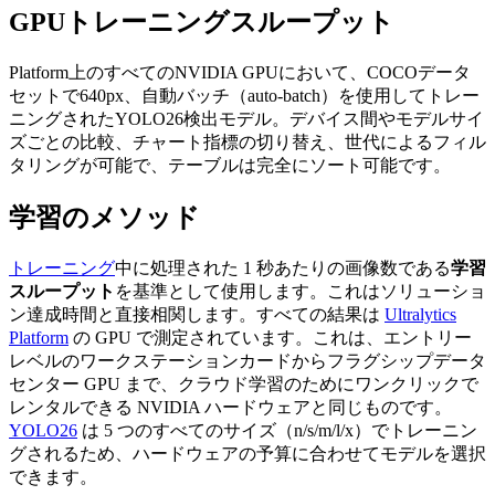
GPUトレーニングスループット
Platform上のすべてのNVIDIA GPUにおいて、COCOデータ
セットで640px、自動バッチ（auto-batch）を使用してトレー
ニングされたYOLO26検出モデル。デバイス間やモデルサイ
ズごとの比較、チャート指標の切り替え、世代によるフィル
タリングが可能で、テーブルは完全にソート可能です。
学習のメソッド
トレーニング
中に処理された 1 秒あたりの画像数である
学習
スループット
を基準として使用します。これはソリューショ
ン達成時間と直接相関します。すべての結果は
Ultralytics
Platform
の GPU で測定されています。これは、エントリー
レベルのワークステーションカードからフラグシップデータ
センター GPU まで、クラウド学習のためにワンクリックで
レンタルできる NVIDIA ハードウェアと同じものです。
YOLO26
は 5 つのすべてのサイズ（n/s/m/l/x）でトレーニン
グされるため、ハードウェアの予算に合わせてモデルを選択
できます。