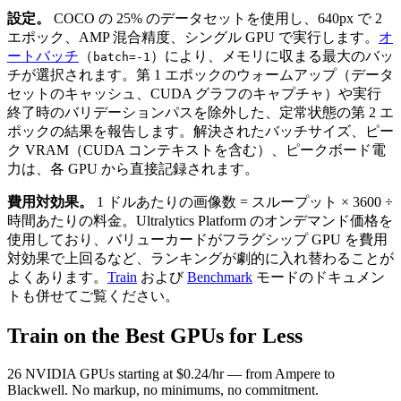
設定。
COCO の 25% のデータセットを使用し、640px で 2
エポック、AMP 混合精度、シングル GPU で実行します。
オ
ートバッチ
（
）により、メモリに収まる最大のバッ
batch=-1
チが選択されます。第 1 エポックのウォームアップ（データ
セットのキャッシュ、CUDA グラフのキャプチャ）や実行
終了時のバリデーションパスを除外した、定常状態の第 2 エ
ポックの結果を報告します。解決されたバッチサイズ、ピー
ク VRAM（CUDA コンテキストを含む）、ピークボード電
力は、各 GPU から直接記録されます。
費用対効果。
1 ドルあたりの画像数 = スループット × 3600 ÷
時間あたりの料金。Ultralytics Platform のオンデマンド価格を
使用しており、バリューカードがフラグシップ GPU を費用
対効果で上回るなど、ランキングが劇的に入れ替わることが
よくあります。
Train
および
Benchmark
モードのドキュメン
トも併せてご覧ください。
Train on the Best GPUs for Less
26 NVIDIA GPUs starting at $0.24/hr — from Ampere to
Blackwell. No markup, no minimums, no commitment.