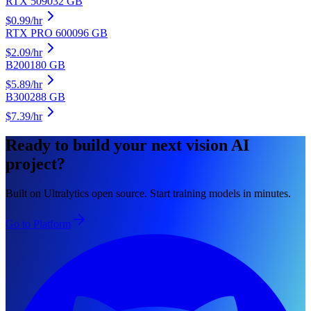
RTX 5090
32
GB
$
0.99
/hr
RTX PRO 6000
96
GB
$
2.09
/hr
B200
180
GB
$
5.89
/hr
B300
288
GB
$
7.39
/hr
Ready to build your next vision AI
project?
Built on Ultralytics open source. Start training models in minutes.
Go to Platform