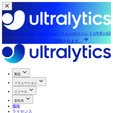
YOLO Vision 2026:
グローバルビジョンAIイベントが9月13日
にリアルおよびオンラインで開催されます。
製品
ソリューション
リソース
会社名
価格
ライセンス