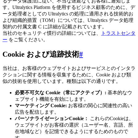
るデータ保護法に従い、不当な遅延なくお客様に通知しま
す。Ultralytics Platform を使用するビジネス顧客のために、デ
ータ処理者としての Ultralytics の処理に適用される技術的お
よび組織的措置（TOM）については、Ultralytics データ処理
契約の付属文書 C に詳細が記載されています。
当社のセキュリティ慣行の詳細については、
トラストセンタ
ー
をご覧ください。
Cookie および追跡技術
#
当社は、お客様のウェブサイトおよびサービスとのインタラ
クションに関する情報を収集するために、Cookie および類
似の技術を使用しています。種類は以下の通りです。
必要不可欠な Cookie（常にアクティブ）:
基本的なウ
ェブサイト機能を有効にします。
マーケティング Cookie:
お客様の関心に関連性の高い
広告を配信します。
パーソナライゼーションCookie：
これらのCookieは、
ウェブサイトがお客様の選択（ユーザー名、言語、所
在地域など）を記憶できるようにするためのもので
す。