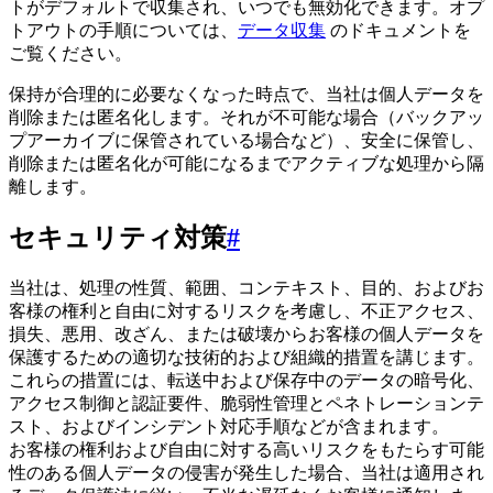
トがデフォルトで収集され、いつでも無効化できます。オプ
トアウトの手順については、
データ収集
のドキュメントを
ご覧ください。
保持が合理的に必要なくなった時点で、当社は個人データを
削除または匿名化します。それが不可能な場合（バックアッ
プアーカイブに保管されている場合など）、安全に保管し、
削除または匿名化が可能になるまでアクティブな処理から隔
離します。
セキュリティ対策
#
当社は、処理の性質、範囲、コンテキスト、目的、およびお
客様の権利と自由に対するリスクを考慮し、不正アクセス、
損失、悪用、改ざん、または破壊からお客様の個人データを
保護するための適切な技術的および組織的措置を講じます。
これらの措置には、転送中および保存中のデータの暗号化、
アクセス制御と認証要件、脆弱性管理とペネトレーションテ
スト、およびインシデント対応手順などが含まれます。
お客様の権利および自由に対する高いリスクをもたらす可能
性のある個人データの侵害が発生した場合、当社は適用され