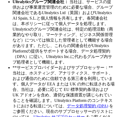
Ultralyticsグループ関連会社：
当社は、サービスの提
供および事業運営管理のために必要な場合、グループ
関連会社であるUltralytics Ltd（英国）およびUltralytics
AI Spain, S.L.と個人情報を共有します。各関連会社
は、本ポリシーに従って個人データを処理します。
Ultralyticsのグループ関連会社は、特定の処理活動（商
業的なやり取り、マーケティング、ビジネス関係管理
など）については独立した管理者として機能する場合
があります。ただし、これらの関連会社がUltralytics
Platformの提供をサポートする場合、データ処理契約
（DPA）に従い、Ultralytics Inc.に代わるグループ内サ
ブ処理者として機能します。
**サービスプロバイダーおよびサブプロセッサー：**
当社は、ホスティング、アナリティクス、サポート、
および通信のために信頼できる第三者を利用していま
す。個人データが EEA または UK の外に転送される場
合、当社は、必要に応じて EU 標準契約条項および
UK アドオンを含め、適切な保護措置が講じられてい
ることを確認します。Ultralytics Platform のコンテキス
トにおける転送については、
データ処理契約 (DPA)
を
ご参照ください。現在のサブプロセッサーのリストに
ついては、
Ultralytics サブプロセッサー
をご覧くださ