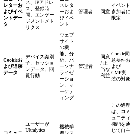
ス、IPアドレ
レターお
スレタ
イベント
ス、登録時
よびイベ
ーおよ
管理者
同意
参加者に
間、エンゲー
ントデー
びイベ
限定
ジメントメト
タ
ント
リクス
ウェブ
サイト
の機
能、分
Cookie同
デバイス識別
同意
Cookieお
析、パ
意要件お
子、セッショ
/ 正
よび追跡
ーソナ
管理者
よび
ンデータ、閲
当な
データ
ライゼ
CMP実
覧行動
利益
ーショ
装の対象
ン、マ
ーケテ
ィング
この処理
は、コミ
ュニティ
ユーザーが
機能を通
機械学
Ultralytics
じて自主
コミュニ
習シス