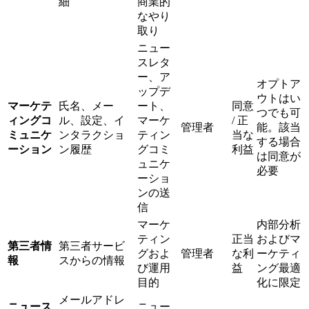
細
商業的
なやり
取り
ニュー
スレタ
ー、ア
オプトア
ップデ
ウトはい
マーケテ
氏名、メー
ート、
同意
つでも可
ィングコ
ル、設定、イ
マーケ
/ 正
管理者
能。該当
ミュニケ
ンタラクショ
ティン
当な
する場合
ーション
ン履歴
グコミ
利益
は同意が
ュニケ
必要
ーショ
ンの送
信
マーケ
内部分析
ティン
正当
およびマ
第三者情
第三者サービ
グおよ
管理者
な利
ーケティ
報
スからの情報
び運用
益
ング最適
目的
化に限定
メールアドレ
ニュース
ニュー