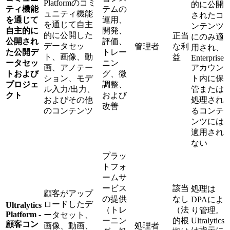
Platformのコミ
的に公開
ティ機能
テムの
ュニティ機能
されたコ
を通じて
運用、
を通じて自主
ンテンツ
自主的に
開発、
的に公開した
正当
にのみ適
公開され
評価、
データセッ
管理者
な利
用され、
た公開デ
トレー
ト、画像、動
益
Enterprise
ータセッ
ニン
画、アノテー
アカウン
トおよび
グ、微
ション、モデ
ト内に保
プロジェ
調整、
ル入力/出力、
管または
クト
および
およびその他
処理され
改善
のコンテンツ
るコンテ
ンツには
適用され
ない
プラッ
トフォ
ームサ
ービス
該当
処理は
顧客がアップ
の提供
なし
DPAによ
ロードしたデ
Ultralytics
（トレ
（法
り管理。
Platform -
ータセット、
ーニン
的根
Ultralytics
顧客コン
画像、動画、
処理者