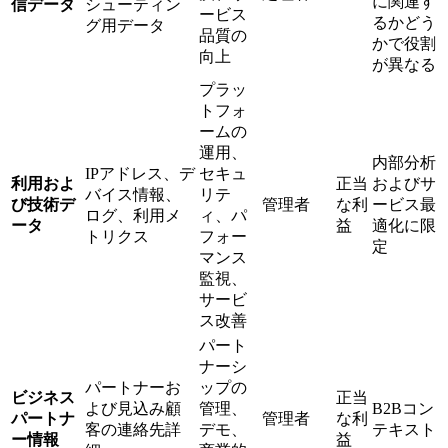
に関連す
信データ
シューティン
ービス
るかどう
グ用データ
品質の
かで役割
向上
が異なる
プラッ
トフォ
ームの
運用、
内部分析
IPアドレス、デ
セキュ
利用およ
正当
およびサ
バイス情報、
リテ
び技術デ
管理者
な利
ービス最
ログ、利用メ
ィ、パ
ータ
益
適化に限
トリクス
フォー
定
マンス
監視、
サービ
ス改善
パート
ナーシ
パートナーお
ップの
ビジネス
正当
よび見込み顧
管理、
B2Bコン
パートナ
管理者
な利
客の連絡先詳
デモ、
テキスト
ー情報
益