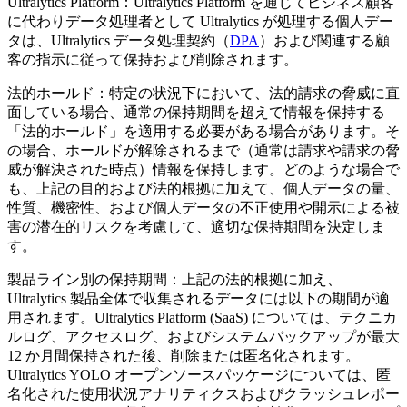
Ultralytics Platform：Ultralytics Platform を通じてビジネス顧客
に代わりデータ処理者として Ultralytics が処理する個人デー
タは、Ultralytics データ処理契約（
DPA
）および関連する顧
客の指示に従って保持および削除されます。
法的ホールド：特定の状況下において、法的請求の脅威に直
面している場合、通常の保持期間を超えて情報を保持する
「法的ホールド」を適用する必要がある場合があります。そ
の場合、ホールドが解除されるまで（通常は請求や請求の脅
威が解決された時点）情報を保持します。どのような場合で
も、上記の目的および法的根拠に加えて、個人データの量、
性質、機密性、および個人データの不正使用や開示による被
害の潜在的リスクを考慮して、適切な保持期間を決定しま
す。
製品ライン別の保持期間：上記の法的根拠に加え、
Ultralytics 製品全体で収集されるデータには以下の期間が適
用されます。Ultralytics Platform (SaaS) については、テクニカ
ルログ、アクセスログ、およびシステムバックアップが最大
12 か月間保持された後、削除または匿名化されます。
Ultralytics YOLO オープンソースパッケージについては、匿
名化された使用状況アナリティクスおよびクラッシュレポー