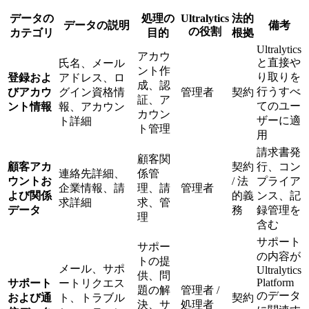
データの
処理の
Ultralytics
法的
データの説明
備考
の役割
カテゴリ
目的
根拠
Ultralytics
アカウ
と直接や
氏名、メール
ント作
り取りを
登録およ
アドレス、ロ
成、認
行うすべ
びアカウ
グイン資格情
管理者
契約
証、ア
てのユー
ント情報
報、アカウン
カウン
ザーに適
ト詳細
ト管理
用
請求書発
顧客関
顧客アカ
契約
行、コン
連絡先詳細、
係管
ウントお
/ 法
プライア
企業情報、請
理、請
管理者
よび関係
的義
ンス、記
求詳細
求、管
データ
務
録管理を
理
含む
サポート
サポー
の内容が
トの提
メール、サポ
Ultralytics
供、問
Platform
サポート
ートリクエス
題の解
管理者 /
のデータ
および通
ト、トラブル
契約
決、サ
処理者