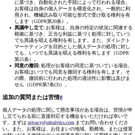
に基づき、自動化された手段によって行われる場合、
お客様は自身の個人データを構造化され、一般的に利
用され、機械読み取り可能な形式で受け取る権利を有
します（GDPR第20条）。
異議申し立て
: お客様は、自身の特定の状況に関連する
根拠に基づき、正当な利益に基づく処理に対していつ
でも異議を唱える権利を有します。また、ダイレクト
マーケティングを目的とした個人データの処理に対し
ても、いつでも異議を唱える権利を有します（GDPR
第21条）。
同意の撤回
: 処理がお客様の同意に基づいている場合、
お客様はいつでも同意を撤回する権利を有します。そ
の際、撤回前に行われた処理の適法性に影響は及びま
せん（GDPR第7条(3)）。
追加の質問または苦情
#
個人データの処理に関して懸念事項がある場合は、苦情が申
し立てられる前に直接対応する機会をいただければ幸いで
す。まずは
privacy@ultralytics.com
までお問い合わせくださ
い。また、お客様は、お住まいの地域、勤務地、または侵害