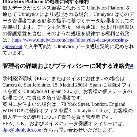
Ultralytics Platform の処理に関する権利
個人データがビジネス顧客に代わって Ultralytics Platform を
通じて Ultralytics により処理される場合、Ultralytics はそのデ
ータ管理者である顧客の指示に基づくデータ処理者としての
み機能します。データ主体支援、侵害通知、および国際転送
の保護措置を含む、そのような処理を規律する権利と義務
は、
https://www.ultralytics.com/legal/ultralytics-data-processing-
agreement
で入手可能な Ultralytics データ処理契約に定められ
ています。
管理者の詳細およびプライバシーに関する連絡先
#
欧州経済領域（EEA）またはスイスにお住まいの場合は、
Carrera de San Jerónimo, 15, Madrid 28014, Spain に登録オフィ
スを置く Ultralytics AI Spain, S.L. が、お客様の個人データの
処理について責任を負う管理者です。
英国にお住まいの場合は、78 York Street, London, England,
W1H 1DP に登録オフィスを置く Ultralytics Ltd が、お客様の
個人データの処理について責任を負う管理者です。
EEA、UK、およびスイスのデータ保護オフィサーには、
dpo@ultralytics.com
からお問い合わせいただけます。