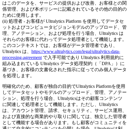
はこのデータを、サービスの提供および改善、お客様との関
係管理、および本ポリシーに記載されているその他の目的の
ために使用します。
(ii) 処理者 - お客様が Ultralytics Platform を使用してデータセ
ットおよびコンピュータビジョンモデルのアップロード、管
理、アノテーション、および処理を行う場合、Ultralytics は
それらのお客様に代わってデータ処理者として機能します。
このコンテキストでは、お客様がデータ管理者であり、
Ultralytics は、
https://www.ultralytics.com/legal/ultralytics-data-
processing-agreement
で入手可能であり Ultralytics 利用規約に
組み込まれている Ultralytics データ処理契約（「DPA」）に
基づき、お客様の文書化された指示に従ってのみ個人データ
を処理します。
明確化のため、顧客が独自の目的でUltralytics Platformを使用
してデータセットやモデルのアップロード、管理、アノテー
ション、処理を行う場合、Ultralyticsはその顧客コンテンツ
に関連して処理者として機能します。ただし、Ultralytics
は、アカウント管理、請求、セキュリティ、サービス運用、
および直接的な商業的やり取りに関しては、独立した管理者
として機能する場合があります。もし顧客がコミュニティを
通じて自主的にコンテンツを公開した場合、Ultralyticsは利