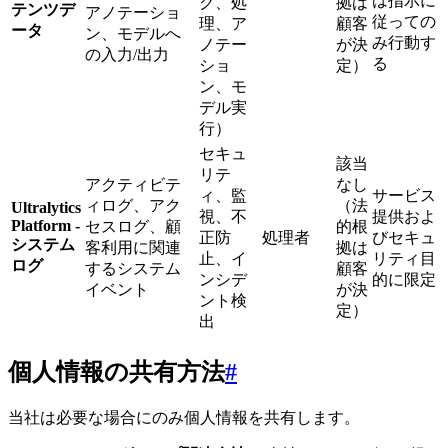
は指示に
グ、処
拠は
テンツデ
アノテーショ
従っての
理、ア
顧客
ータ
ン、モデルへ
み行動す
ノテー
が決
の入力/出力
る
ショ
定）
ン、モ
デル実
行）
セキュ
該当
リテ
アクティビテ
なし
ィ、監
サービス
ィログ、アク
（法
Ultralytics
視、不
提供およ
Platform -
セスログ、顧
的根
正防
処理者
びセキュ
システム
客利用に関連
拠は
止、イ
リティ目
ログ
するシステム
顧客
ンシデ
的に限定
イベント
が決
ント検
定）
出
個人情報の共有方法
#
当社は必要な場合にのみ個人情報を共有します。