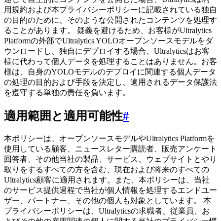
用規約および本プライバシーポリシーに記載されている独自
の目的のために、そのような公開されたコンテンツを処理す
ることがあります。 疑義を避けるため、お客様がUltralytics
Platformの外部でUltralytics YOLOオープンソースモデルをダ
ウンロードし、独自にデプロイする場合、Ultralyticsはお客
様に代わって個人データを処理することはありません。お客
様は、自身のYOLOモデルのデプロイに関連する個人データ
の処理の目的および手段を決定し、適用されるデータ保護法
を遵守する単独の責任を負います。
適用範囲と適用可能性
#
本ポリシーは、オープンソースモデルやUltralytics Platformを
使用している顧客、ニュースレター購読者、販売アンケート
回答者、その他当社の製品、サービス、ウェブサイトとやり
取りをするすべての方を含む、現在および将来のすべての
Ultralytics顧客に適用されます。また、本ポリシーは、当社
のサービス提供過程で当社が個人情報を処理するエンドユー
ザー、パートナー、その他の個人も対象としています。 本
プライバシーポリシーは、Ultralyticsの求職者、従業員、お