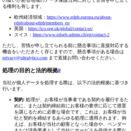
の疑いがある地域のデータ保護当局に対して苦情を申し立て
る権利も有します。
欧州経済領域：
https://www.edpb.europa.eu/about-
edpb/about-edpb/members_en
英国：
https://ico.org.uk/global/contact-us/
スイス：
https://www.edoeb.admin.ch/en/contact-2
ただし、苦情が申し立てられる前に懸念事項に直接対応する
機会をいただきたく存じますので、懸念事項がある場合は
privacy@ultralytics.com
まで直接お問い合わせください。
処理の目的と法的根拠
#
当社が個人データを処理する際は、以下の法的根拠に基づき
行います。
契約
: 処理が、お客様が当事者である契約を履行するた
めに、または契約締結前にお客様の要求に応じて措置
を講じるために必要な場合です。これは、お客様が当
社と契約を締結するあらゆる処理に適用されます。例
えば、お客様が当社の顧客となった場合や、ベンダー
または請負業者として当社にサービスを提供する際な