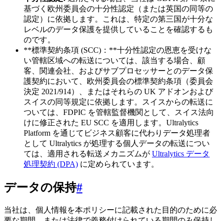
基づく欧州委員会の十分性認定（または英国の同等の
認定）に依拠します。これは、特定の第三国が十分な
レベルのデータ保護を提供していることを確認するも
のです。
**標準契約条項 (SCC)：**十分性認定の恩恵を受けな
い管轄区域への転送については、該当する場合、顧
客、関連会社、およびサブプロセッサーとのデータ保
護契約において、欧州委員会の標準契約条項（委員会
決定 2021/914）、またはそれらの UK アドオンおよび
スイスの同等規定に依拠します。スイスからの転送に
ついては、FDPIC を管轄監督機関として、スイス法向
けに修正された EU SCC を適用します。Ultralytics
Platform を通じてビジネス顧客に代わりデータ処理者
として Ultralytics が処理する個人データの転送につい
ては、適用される転送メカニズムが
Ultralytics データ
処理契約 (DPA)
に定められています。
データの保持
#
当社は、個人情報を本ポリシーに記載された目的のために必
要な期間、または法律で義務付けられている期間のみ保持し