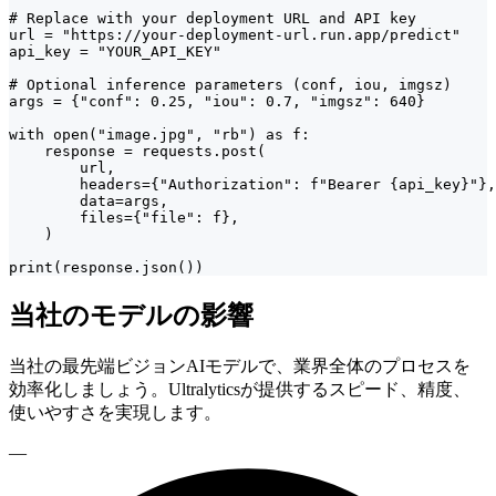
# Replace with your deployment URL and API key

url = "https://your-deployment-url.run.app/predict"

api_key = "YOUR_API_KEY"

# Optional inference parameters (conf, iou, imgsz)

args = {"conf": 0.25, "iou": 0.7, "imgsz": 640}

with open("image.jpg", "rb") as f:

    response = requests.post(

        url,

        headers={"Authorization": f"Bearer {api_key}"},

        data=args,

        files={"file": f},

    )

print(response.json())
当社のモデルの影響
当社の最先端ビジョンAIモデルで、業界全体のプロセスを
効率化しましょう。Ultralyticsが提供するスピード、精度、
使いやすさを実現します。
—