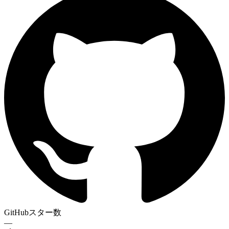
GitHubスター数
—