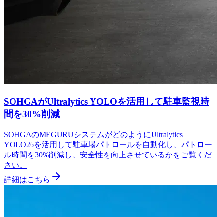
SOHGAがUltralytics YOLOを活用して駐車監視時
間を30%削減
SOHGAのMEGURUシステムがどのようにUltralytics
YOLO26を活用して駐車場パトロールを自動化し、パトロー
ル時間を30%削減し、安全性を向上させているかをご覧くだ
さい。
詳細はこちら