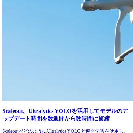
Scaleout、Ultralytics YOLOを活用してモデルのア
ップデート時間を数週間から数時間に短縮
ScaleoutがどのようにUltralytics YOLOと連合学習を活用し、