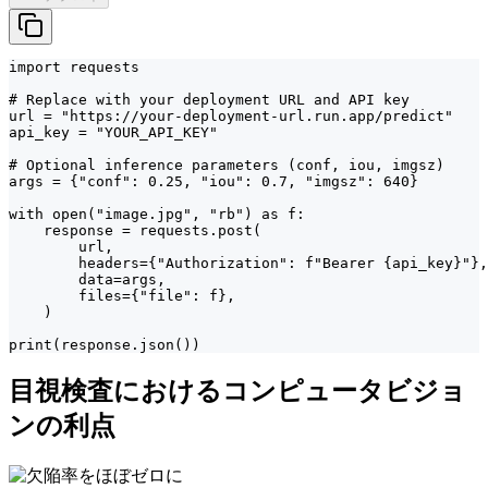
import requests

# Replace with your deployment URL and API key

url = "https://your-deployment-url.run.app/predict"

api_key = "YOUR_API_KEY"

# Optional inference parameters (conf, iou, imgsz)

args = {"conf": 0.25, "iou": 0.7, "imgsz": 640}

with open("image.jpg", "rb") as f:

    response = requests.post(

        url,

        headers={"Authorization": f"Bearer {api_key}"},

        data=args,

        files={"file": f},

    )

print(response.json())
目視検査におけるコンピュータビジョ
ンの利点