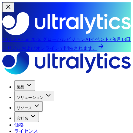
YOLO Vision 2026:
グローバルビジョンAIイベントが9月13日
にリアルおよびオンラインで開催されます。
製品
ソリューション
リソース
会社名
価格
ライセンス