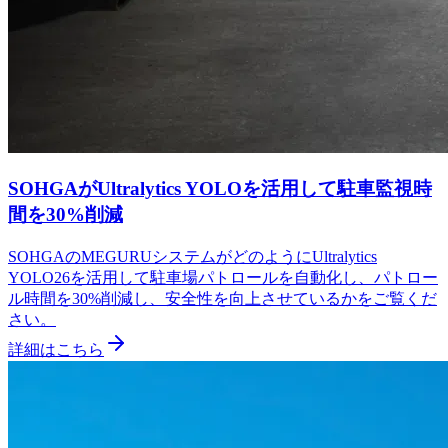
SOHGAがUltralytics YOLOを活用して駐車監視時
間を30%削減
SOHGAのMEGURUシステムがどのようにUltralytics
YOLO26を活用して駐車場パトロールを自動化し、パトロー
ル時間を30%削減し、安全性を向上させているかをご覧くだ
さい。
詳細はこちら