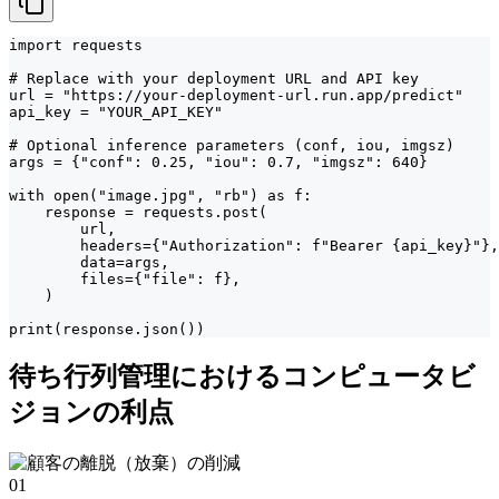
import requests

# Replace with your deployment URL and API key

url = "https://your-deployment-url.run.app/predict"

api_key = "YOUR_API_KEY"

# Optional inference parameters (conf, iou, imgsz)

args = {"conf": 0.25, "iou": 0.7, "imgsz": 640}

with open("image.jpg", "rb") as f:

    response = requests.post(

        url,

        headers={"Authorization": f"Bearer {api_key}"},

        data=args,

        files={"file": f},

    )

print(response.json())
待ち行列管理におけるコンピュータビ
ジョンの利点
01