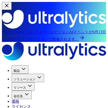
YOLO Vision 2026:
グローバルビジョンAIイベントが9月13日
にリアルおよびオンラインで開催されます。
製品
ソリューション
リソース
会社名
価格
ライセンス