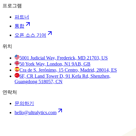
프로그램
파트너
통합
오픈 소스 기여
위치
5001 Judicial Way, Frederick, MD 21703, US
50 York Way, London, N1 9AB, GB
Cra de S. Jerónimo, 15 Centro, Madrid, 28014, ES
6F, CR Land Tower D, 91 Kefa Rd, Shenzhen,
Guangdong 518057, CN
연락처
문의하기
hello@ultralytics.com