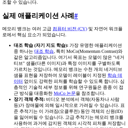
조할 수 있습니다.
실제 애플리케이션 사례
#
메모리 뱅크는 여러 고급
컴퓨터 비전 (CV)
및 자연어 워크플
로에서 핵심 요소가 되었습니다.
대조 학습 (자기 지도 학습):
가장 유명한 애플리케이션
중 하나는
대조 학습
, 특히 MoCo(Momentum Contrast)와
같은 알고리즘입니다. 여기서 목표는 모델이 많은 "네거
티브" 샘플(다른 이미지)과 특정 이미지를 구별하도록
가르치는 것입니다. 메모리 뱅크는 수천 개의 네거티브
샘플 표현을 저장하여 모델이 레이블이 지정된
학습 데
이터
없이도 강력한 피처를 학습할 수 있도록 합니다. 심
층적인 기술적 세부 정보를 위해 연구원들은 종종 이 접
근 방식을 대중화한
MoCo 논문
을 참조합니다.
장기 객체 추적:
비디오 분석에서 객체(자동차나 사람
등)가 장애물에 의해 일시적으로 가려질 수 있습니다. 표
준 추적기는 이 가려짐(오클루전) 동안 객체의 신원(ID)
을 잃어버릴 수 있습니다. 고급 추적기는 메모리 뱅크를
사용하여 과거에 감지된 객체의 시각적 피처를 저장합니