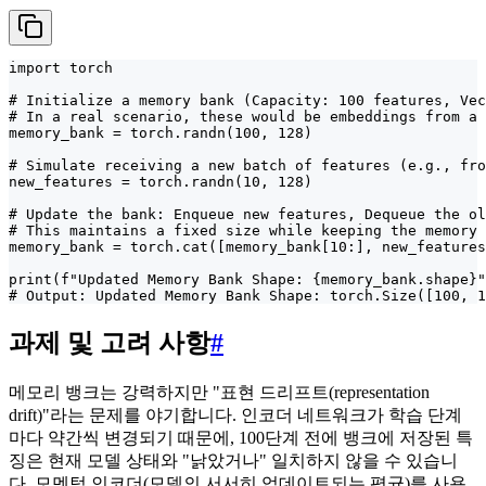
import torch

# Initialize a memory bank (Capacity: 100 features, Vec
# In a real scenario, these would be embeddings from a 
memory_bank = torch.randn(100, 128)

# Simulate receiving a new batch of features (e.g., fro
new_features = torch.randn(10, 128)

# Update the bank: Enqueue new features, Dequeue the ol
# This maintains a fixed size while keeping the memory 
memory_bank = torch.cat([memory_bank[10:], new_features
print(f"Updated Memory Bank Shape: {memory_bank.shape}"
# Output: Updated Memory Bank Shape: torch.Size([100, 1
과제 및 고려 사항
#
메모리 뱅크는 강력하지만 "표현 드리프트(representation
drift)"라는 문제를 야기합니다. 인코더 네트워크가 학습 단계
마다 약간씩 변경되기 때문에, 100단계 전에 뱅크에 저장된 특
징은 현재 모델 상태와 "낡았거나" 일치하지 않을 수 있습니
다. 모멘텀 인코더(모델의 서서히 업데이트되는 평균)를 사용