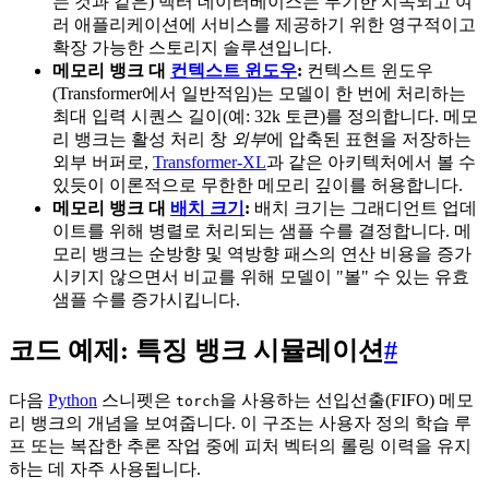
는 것과 같은) 벡터 데이터베이스는 무기한 지속되고 여
러 애플리케이션에 서비스를 제공하기 위한 영구적이고
확장 가능한 스토리지 솔루션입니다.
메모리 뱅크 대
컨텍스트 윈도우
:
컨텍스트 윈도우
(Transformer에서 일반적임)는 모델이 한 번에 처리하는
최대 입력 시퀀스 길이(예: 32k 토큰)를 정의합니다. 메모
리 뱅크는 활성 처리 창
외부
에 압축된 표현을 저장하는
외부 버퍼로,
Transformer-XL
과 같은 아키텍처에서 볼 수
있듯이 이론적으로 무한한 메모리 깊이를 허용합니다.
메모리 뱅크 대
배치 크기
:
배치 크기는 그래디언트 업데
이트를 위해 병렬로 처리되는 샘플 수를 결정합니다. 메
모리 뱅크는 순방향 및 역방향 패스의 연산 비용을 증가
시키지 않으면서 비교를 위해 모델이 "볼" 수 있는 유효
샘플 수를 증가시킵니다.
코드 예제: 특징 뱅크 시뮬레이션
#
다음
Python
스니펫은
을 사용하는 선입선출(FIFO) 메모
torch
리 뱅크의 개념을 보여줍니다. 이 구조는 사용자 정의 학습 루
프 또는 복잡한 추론 작업 중에 피처 벡터의 롤링 이력을 유지
하는 데 자주 사용됩니다.