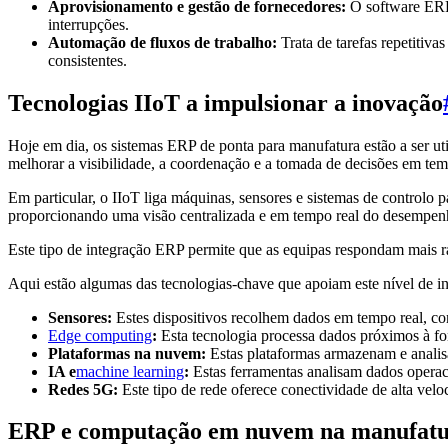
Aprovisionamento e gestão de fornecedores:
O software ERP 
interrupções.
Automação de fluxos de trabalho:
Trata de tarefas repetitiv
consistentes.
Tecnologias IIoT a impulsionar a inovação
Hoje em dia, os sistemas ERP de ponta para manufatura estão a ser uti
melhorar a visibilidade, a coordenação e a tomada de decisões em tem
Em particular, o IIoT liga máquinas, sensores e sistemas de control
proporcionando uma visão centralizada e em tempo real do desempen
Este tipo de integração ERP permite que as equipas respondam mais 
Aqui estão algumas das tecnologias-chave que apoiam este nível de 
Sensores:
Estes dispositivos recolhem dados em tempo real, co
Edge computing
:
Esta tecnologia processa dados próximos à fon
Plataformas na nuvem:
Estas plataformas armazenam e analis
IA e
machine learning
:
Estas ferramentas analisam dados operaci
Redes 5G:
Este tipo de rede oferece conectividade de alta velo
ERP e computação em nuvem na manufat