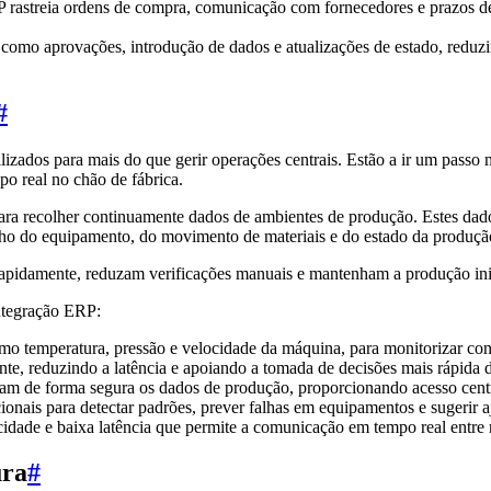
rastreia ordens de compra, comunicação com fornecedores e prazos de 
as como aprovações, introdução de dados e atualizações de estado, redu
#
lizados para mais do que gerir operações centrais. Estão a ir um passo
po real no chão de fábrica.
o para recolher continuamente dados de ambientes de produção. Estes da
ho do equipamento, do movimento de materiais e do estado da produçã
rapidamente, reduzam verificações manuais e mantenham a produção inin
integração ERP:
mo temperatura, pressão e velocidade da máquina, para monitorizar co
te, reduzindo a latência e apoiando a tomada de decisões mais rápida d
am de forma segura os dados de produção, proporcionando acesso centra
onais para detectar padrões, prever falhas em equipamentos e sugerir 
cidade e baixa latência que permite a comunicação em tempo real entre 
ura
#