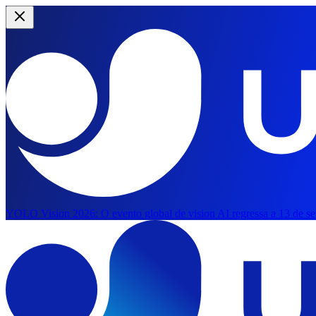
YOLO Vision 2026:
O evento global de vision AI regressa a 13 de s