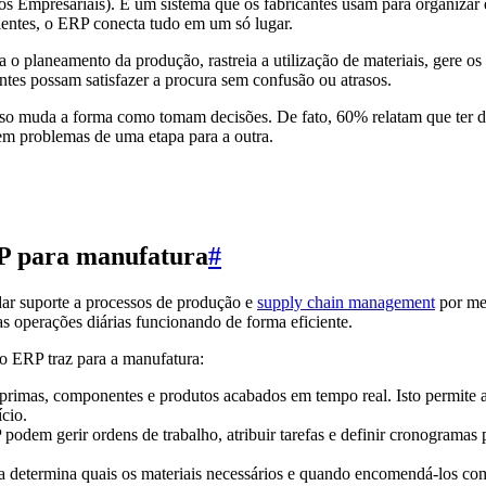
 Empresariais). É um sistema que os fabricantes usam para organizar e
lientes, o ERP conecta tudo em um só lugar.
a o planeamento da produção, rastreia a utilização de materiais, gere o
ntes possam satisfazer a procura sem confusão ou atrasos.
so muda a forma como tomam decisões. De fato, 60% relatam que ter da
m problemas de uma etapa para a outra.
RP para manufatura
#
dar suporte a processos de produção e
supply chain management
por mei
 as operações diárias funcionando de forma eficiente.
o ERP traz para a manufatura:
imas, componentes e produtos acabados em tempo real. Isto permite aos 
cio.
odem gerir ordens de trabalho, atribuir tarefas e definir cronogramas
 determina quais os materiais necessários e quando encomendá-los com 