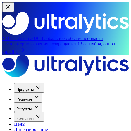
YOLO Vision 2026:
Глобальное событие в области
компьютерного зрения возвращается 13 сентября, очно и
онлайн.
Продукты
Решения
Ресурсы
Компания
Цены
Лицензирование