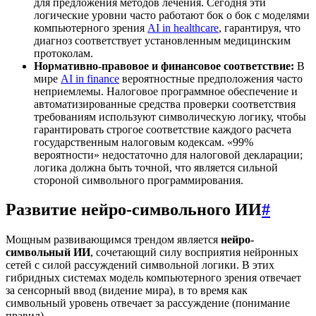
для предложения методов лечения. Сегодня эти
логические уровни часто работают бок о бок с моделями
компьютерного зрения
AI in healthcare
, гарантируя, что
диагноз соответствует установленным медицинским
протоколам.
Нормативно-правовое и финансовое соответствие:
В
мире
AI in finance
вероятностные предположения часто
неприемлемы. Налоговое программное обеспечение и
автоматизированные средства проверки соответствия
требованиям используют символическую логику, чтобы
гарантировать строгое соответствие каждого расчета
государственным налоговым кодексам. «99%
вероятности» недостаточно для налоговой декларации;
логика должна быть точной, что является сильной
стороной символьного программирования.
Развитие нейро-символьного ИИ
#
Мощным развивающимся трендом является
нейро-
символьный ИИ
, сочетающий силу восприятия нейронных
сетей с силой рассуждений символьной логики. В этих
гибридных системах модель компьютерного зрения отвечает
за сенсорный ввод (видение мира), в то время как
символьный уровень отвечает за рассуждение (понимание
правил).