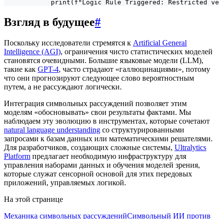
            print(f"Logic Rule Triggered: Restricted ve
Взгляд в будущее
#
Поскольку исследователи стремятся к
Artificial General
Intelligence (AGI)
, ограничения чисто статистических моделей
становятся очевидными. Большие языковые модели (LLM),
такие как
GPT-4
, часто страдают «галлюцинациями», потому
что они прогнозируют следующее слово вероятностным
путем, а не рассуждают логически.
Интеграция символьных рассуждений позволяет этим
моделям «обосновывать» свои результаты фактами. Мы
наблюдаем эту эволюцию в инструментах, которые сочетают
natural language understanding
со структурированными
запросами к базам данных или математическими решателями.
Для разработчиков, создающих сложные системы,
Ultralytics
Platform
предлагает необходимую инфраструктуру для
управления наборами данных и обучения моделей зрения,
которые служат сенсорной основой для этих передовых
приложений, управляемых логикой.
На этой странице
Механика символьных рассуждений
Символьный ИИ против