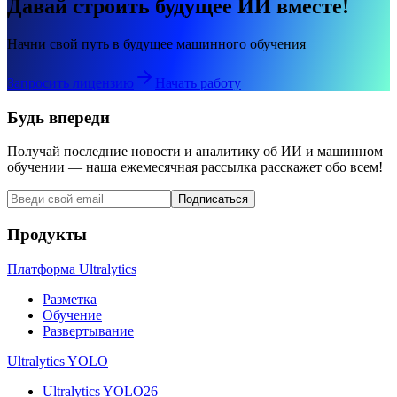
Давай строить будущее ИИ вместе!
Начни свой путь в будущее машинного обучения
Запросить лицензию
Начать работу
Будь впереди
Получай последние новости и аналитику об ИИ и машинном
обучении — наша ежемесячная рассылка расскажет обо всем!
Подписаться
Продукты
Платформа Ultralytics
Разметка
Обучение
Развертывание
Ultralytics YOLO
Ultralytics YOLO26