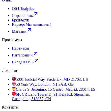
О нас
Об Ultralytics
Справочник
Бренд-бук
Карьера
Мы нанимаем!
Магазин
Программы
Партнеры
Интеграции
Вклад в OSS
Локации
5001 Judicial Way, Frederick, MD 21703, US
50 York Way, London, N1 9AB, GB
Cra de S. Jerónimo, 15 Centro, Madrid, 28014, ES
6F, CR Land Tower D, 91 Kefa Rd, Shenzhen,
Guangdong 518057, CN
Контакты