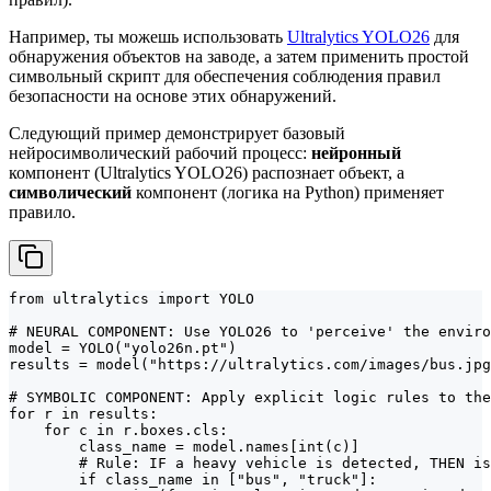
Например, ты можешь использовать
Ultralytics YOLO26
для
обнаружения объектов на заводе, а затем применить простой
символьный скрипт для обеспечения соблюдения правил
безопасности на основе этих обнаружений.
Следующий пример демонстрирует базовый
нейросимволический рабочий процесс:
нейронный
компонент (Ultralytics YOLO26) распознает объект, а
символический
компонент (логика на Python) применяет
правило.
from ultralytics import YOLO

# NEURAL COMPONENT: Use YOLO26 to 'perceive' the enviro
model = YOLO("yolo26n.pt")

results = model("https://ultralytics.com/images/bus.jpg
# SYMBOLIC COMPONENT: Apply explicit logic rules to the
for r in results:

    for c in r.boxes.cls:

        class_name = model.names[int(c)]

        # Rule: IF a heavy vehicle is detected, THEN is
        if class_name in ["bus", "truck"]:
