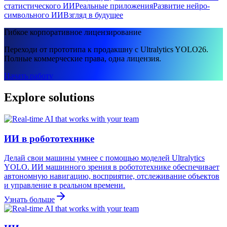
статистического ИИ
Реальные приложения
Развитие нейро-
символьного ИИ
Взгляд в будущее
Гибкое корпоративное лицензирование
Переходи от прототипа к продакшну с Ultralytics YOLO26.
Полные коммерческие права, одна лицензия.
Начать работу
Explore solutions
ИИ в робототехнике
Делай свои машины умнее с помощью моделей Ultralytics
YOLO. ИИ машинного зрения в робототехнике обеспечивает
автономную навигацию, восприятие, отслеживание объектов
и управление в реальном времени.
Узнать больше