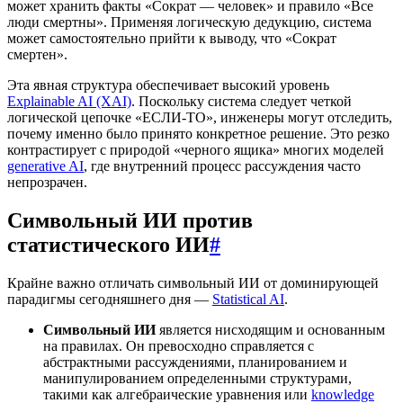
может хранить факты «Сократ — человек» и правило «Все
люди смертны». Применяя логическую дедукцию, система
может самостоятельно прийти к выводу, что «Сократ
смертен».
Эта явная структура обеспечивает высокий уровень
Explainable AI (XAI)
. Поскольку система следует четкой
логической цепочке «ЕСЛИ-ТО», инженеры могут отследить,
почему именно было принято конкретное решение. Это резко
контрастирует с природой «черного ящика» многих моделей
generative AI
, где внутренний процесс рассуждения часто
непрозрачен.
Символьный ИИ против
статистического ИИ
#
Крайне важно отличать символьный ИИ от доминирующей
парадигмы сегодняшнего дня —
Statistical AI
.
Символьный ИИ
является нисходящим и основанным
на правилах. Он превосходно справляется с
абстрактными рассуждениями, планированием и
манипулированием определенными структурами,
такими как алгебраические уравнения или
knowledge