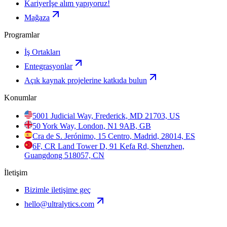
Kariyer
İşe alım yapıyoruz!
Mağaza
Programlar
İş Ortakları
Entegrasyonlar
Açık kaynak projelerine katkıda bulun
Konumlar
5001 Judicial Way, Frederick, MD 21703, US
50 York Way, London, N1 9AB, GB
Cra de S. Jerónimo, 15 Centro, Madrid, 28014, ES
6F, CR Land Tower D, 91 Kefa Rd, Shenzhen,
Guangdong 518057, CN
İletişim
Bizimle iletişime geç
hello@ultralytics.com