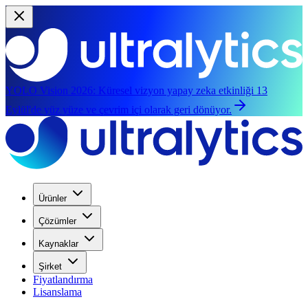
YOLO Vision 2026:
Küresel vizyon yapay zeka etkinliği 13
Eylül'de yüz yüze ve çevrim içi olarak geri dönüyor.
Ürünler
Çözümler
Kaynaklar
Şirket
Fiyatlandırma
Lisanslama