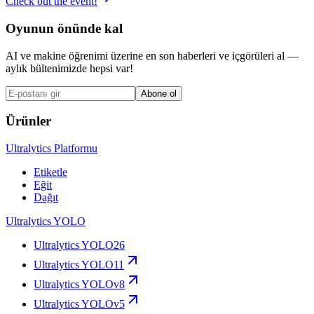
Check out the event!
Oyunun önünde kal
AI ve makine öğrenimi üzerine en son haberleri ve içgörüleri al —
aylık bültenimizde hepsi var!
Abone ol
Ürünler
Ultralytics Platformu
Etiketle
Eğit
Dağıt
Ultralytics YOLO
Ultralytics YOLO26
Ultralytics YOLO11
Ultralytics YOLOv8
Ultralytics YOLOv5