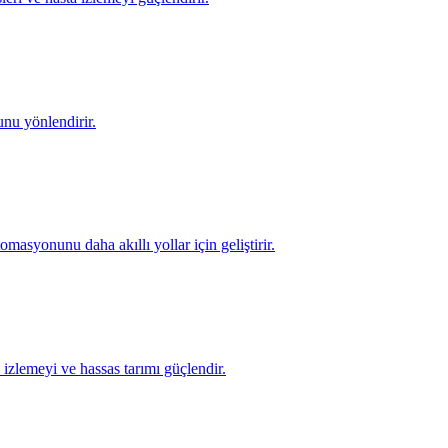
nu yönlendirir.
asyonunu daha akıllı yollar için geliştirir.
 izlemeyi ve hassas tarımı güçlendir.