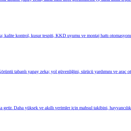
ı; kalite kontrol, kusur tespiti, KKD uyumu ve montaj hattı otomasyonu
rüntü tabanlı yapay zeka; yol güvenliğini, sürücü yardımını ve araç otom
 getir. Daha yüksek ve akıllı verimler için mahsul takibini, hayvancılık