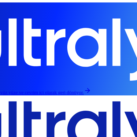
 yüz yüze ve çevrim içi olarak geri dönüyor.