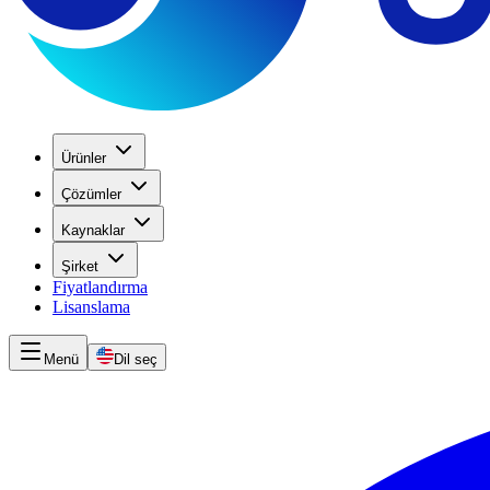
Ürünler
Çözümler
Kaynaklar
Şirket
Fiyatlandırma
Lisanslama
Menü
Dil seç