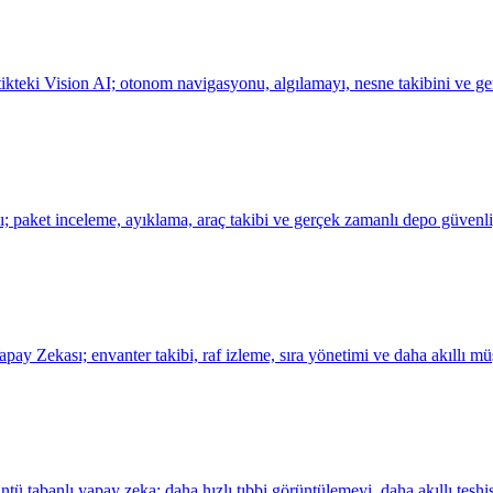
ikteki Vision AI; otonom navigasyonu, algılamayı, nesne takibini ve ge
sı; paket inceleme, ayıklama, araç takibi ve gerçek zamanlı depo güvenl
y Zekası; envanter takibi, raf izleme, sıra yönetimi ve daha akıllı müşt
ü tabanlı yapay zeka; daha hızlı tıbbi görüntülemeyi, daha akıllı teşhisl