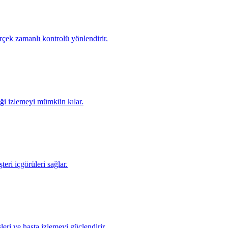
rçek zamanlı kontrolü yönlendirir.
iği izlemeyi mümkün kılar.
eri içgörüleri sağlar.
eri ve hasta izlemeyi güçlendirir.