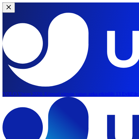
YOLO Vision 2026:
Küresel vizyon yapay zeka etkinliği 13 Eylül'de