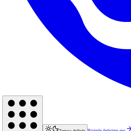
Bizimle iletişime geç
Temayı değiştir