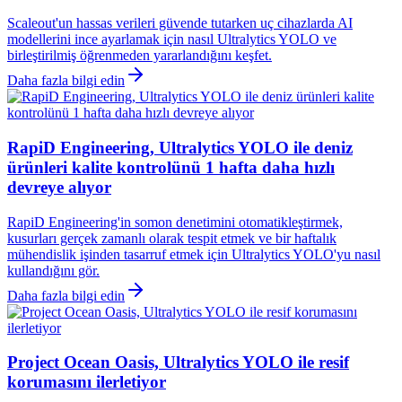
Scaleout'un hassas verileri güvende tutarken uç cihazlarda AI
modellerini ince ayarlamak için nasıl Ultralytics YOLO ve
birleştirilmiş öğrenmeden yararlandığını keşfet.
Daha fazla bilgi edin
RapiD Engineering, Ultralytics YOLO ile deniz
ürünleri kalite kontrolünü 1 hafta daha hızlı
devreye alıyor
RapiD Engineering'in somon denetimini otomatikleştirmek,
kusurları gerçek zamanlı olarak tespit etmek ve bir haftalık
mühendislik işinden tasarruf etmek için Ultralytics YOLO'yu nasıl
kullandığını gör.
Daha fazla bilgi edin
Project Ocean Oasis, Ultralytics YOLO ile resif
korumasını ilerletiyor