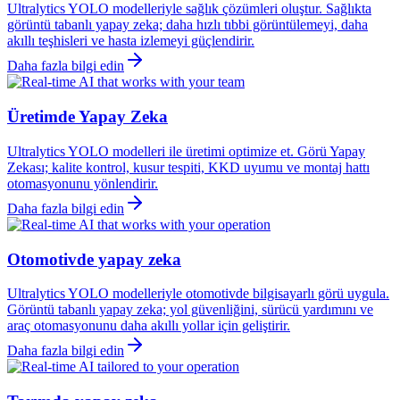
Ultralytics YOLO modelleriyle sağlık çözümleri oluştur. Sağlıkta
görüntü tabanlı yapay zeka; daha hızlı tıbbi görüntülemeyi, daha
akıllı teşhisleri ve hasta izlemeyi güçlendirir.
Daha fazla bilgi edin
Üretimde Yapay Zeka
Ultralytics YOLO modelleri ile üretimi optimize et. Görü Yapay
Zekası; kalite kontrol, kusur tespiti, KKD uyumu ve montaj hattı
otomasyonunu yönlendirir.
Daha fazla bilgi edin
Otomotivde yapay zeka
Ultralytics YOLO modelleriyle otomotivde bilgisayarlı görü uygula.
Görüntü tabanlı yapay zeka; yol güvenliğini, sürücü yardımını ve
araç otomasyonunu daha akıllı yollar için geliştirir.
Daha fazla bilgi edin