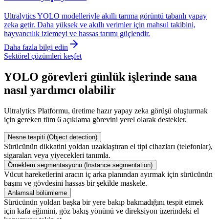
Ultralytics YOLO modelleriyle akıllı tarıma görüntü tabanlı yapay
zeka getir. Daha yüksek ve akıllı verimler için mahsul takibini,
hayvancılık izlemeyi ve hassas tarımı güçlendir.
Daha fazla bilgi edin
Sektörel çözümleri keşfet
YOLO görevleri günlük işlerinde sana
nasıl yardımcı olabilir
Ultralytics Platformu, üretime hazır yapay zeka görüşü oluşturmak
için gereken tüm 6 açıklama görevini yerel olarak destekler.
Nesne tespiti (Object detection)
Sürücünün dikkatini yoldan uzaklaştıran el tipi cihazları (telefonlar),
sigaraları veya yiyecekleri tanımla.
Örneklem segmentasyonu (Instance segmentation)
Vücut hareketlerini aracın iç arka planından ayırmak için sürücünün
başını ve gövdesini hassas bir şekilde maskele.
Anlamsal bölümleme
Sürücünün yoldan başka bir yere bakıp bakmadığını tespit etmek
için kafa eğimini, göz bakış yönünü ve direksiyon üzerindeki el