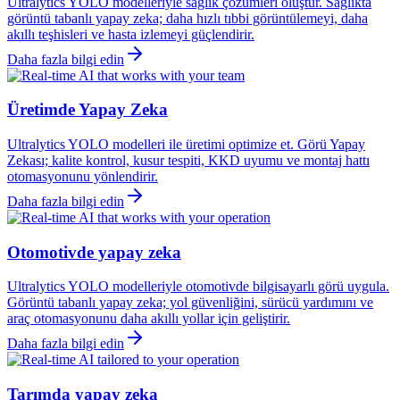
Ultralytics YOLO modelleriyle sağlık çözümleri oluştur. Sağlıkta
görüntü tabanlı yapay zeka; daha hızlı tıbbi görüntülemeyi, daha
akıllı teşhisleri ve hasta izlemeyi güçlendirir.
Daha fazla bilgi edin
Üretimde Yapay Zeka
Ultralytics YOLO modelleri ile üretimi optimize et. Görü Yapay
Zekası; kalite kontrol, kusur tespiti, KKD uyumu ve montaj hattı
otomasyonunu yönlendirir.
Daha fazla bilgi edin
Otomotivde yapay zeka
Ultralytics YOLO modelleriyle otomotivde bilgisayarlı görü uygula.
Görüntü tabanlı yapay zeka; yol güvenliğini, sürücü yardımını ve
araç otomasyonunu daha akıllı yollar için geliştirir.
Daha fazla bilgi edin
Tarımda yapay zeka