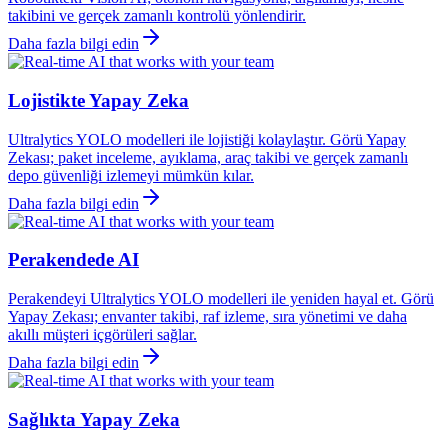
takibini ve gerçek zamanlı kontrolü yönlendirir.
Daha fazla bilgi edin
Lojistikte Yapay Zeka
Ultralytics YOLO modelleri ile lojistiği kolaylaştır. Görü Yapay
Zekası; paket inceleme, ayıklama, araç takibi ve gerçek zamanlı
depo güvenliği izlemeyi mümkün kılar.
Daha fazla bilgi edin
Perakendede AI
Perakendeyi Ultralytics YOLO modelleri ile yeniden hayal et. Görü
Yapay Zekası; envanter takibi, raf izleme, sıra yönetimi ve daha
akıllı müşteri içgörüleri sağlar.
Daha fazla bilgi edin
Sağlıkta Yapay Zeka