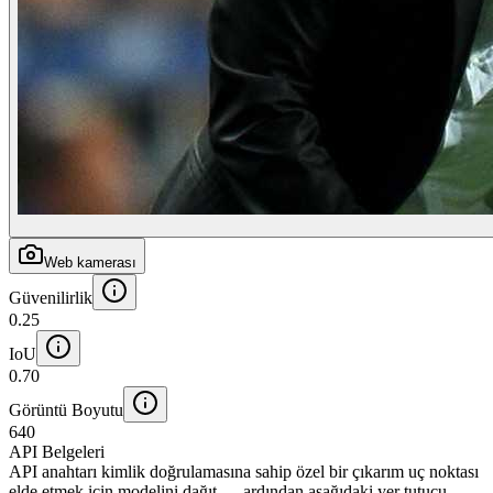
Web kamerası
Güvenilirlik
0.25
IoU
0.70
Görüntü Boyutu
640
API Belgeleri
API anahtarı kimlik doğrulamasına sahip özel bir çıkarım uç noktası
elde etmek için modelini dağıt — ardından aşağıdaki yer tutucu