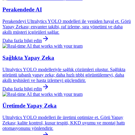
Perakendede AI
Perakendeyi Ultralytics YOLO modelleri ile yeniden hayal et. Görü
Yapay Zekası; envanter takibi, raf izleme, sıra yönetimi ve daha
akıllı müşteri içgörüleri sağlar.
Daha fazla bilgi edin
Sağlıkta Yapay Zeka
Ultralytics YOLO modelleriyle sağlık çözümleri oluştur. Sağlıkta
görüntü tabanlı yapay zeka; daha hızlı tıbbi görüntülemeyi, daha
akıllı teşhisleri ve hasta izlemeyi güçlendirir.
Daha fazla bilgi edin
Üretimde Yapay Zeka
Ultralytics YOLO modelleri ile üretimi optimize et. Görü Yapay
Zekası; kalite kontrol, kusur tespiti, KKD uyumu ve montaj hattı
otomasyonunu yönlendirir.