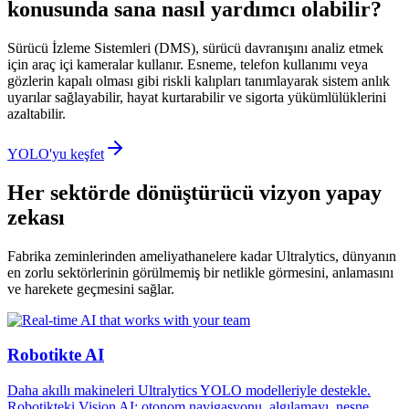
konusunda sana nasıl yardımcı olabilir?
Sürücü İzleme Sistemleri (DMS), sürücü davranışını analiz etmek
için araç içi kameralar kullanır. Esneme, telefon kullanımı veya
gözlerin kapalı olması gibi riskli kalıpları tanımlayarak sistem anlık
uyarılar sağlayabilir, hayat kurtarabilir ve sigorta yükümlülüklerini
azaltabilir.
YOLO'yu keşfet
Her sektörde dönüştürücü vizyon yapay
zekası
Fabrika zeminlerinden ameliyathanelere kadar Ultralytics, dünyanın
en zorlu sektörlerinin görülmemiş bir netlikle görmesini, anlamasını
ve harekete geçmesini sağlar.
Robotikte AI
Daha akıllı makineleri Ultralytics YOLO modelleriyle destekle.
Robotikteki Vision AI; otonom navigasyonu, algılamayı, nesne