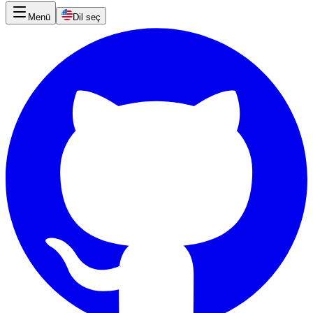
Menü
Dil seç