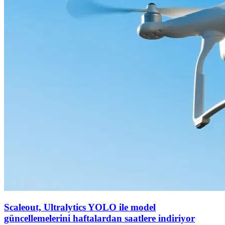
Scaleout, Ultralytics YOLO ile model
güncellemelerini haftalardan saatlere indiriyor