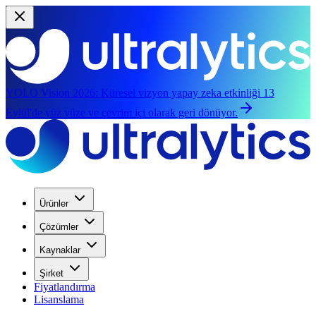
YOLO Vision 2026:
Küresel vizyon yapay zeka etkinliği 13
Eylül'de yüz yüze ve çevrim içi olarak geri dönüyor.
Ürünler
Çözümler
Kaynaklar
Şirket
Fiyatlandırma
Lisanslama