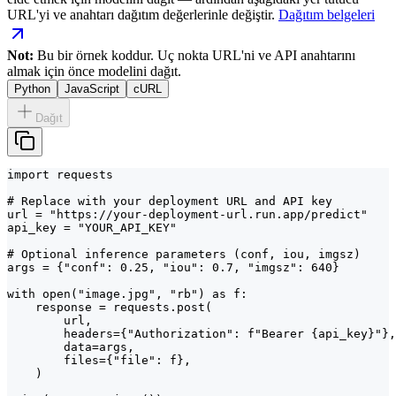
URL'yi ve anahtarı dağıtım değerlerinle değiştir.
Dağıtım belgeleri
Not:
Bu bir örnek koddur. Uç nokta URL'ni ve API anahtarını
almak için önce modelini dağıt.
Python
JavaScript
cURL
Dağıt
import requests

# Replace with your deployment URL and API key

url = "https://your-deployment-url.run.app/predict"

api_key = "YOUR_API_KEY"

# Optional inference parameters (conf, iou, imgsz)

args = {"conf": 0.25, "iou": 0.7, "imgsz": 640}

with open("image.jpg", "rb") as f:

    response = requests.post(

        url,

        headers={"Authorization": f"Bearer {api_key}"},

        data=args,

        files={"file": f},

    )
