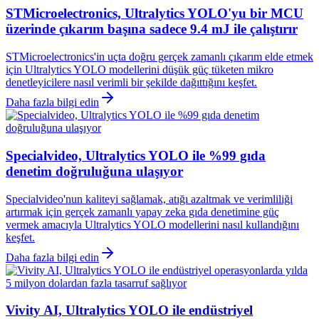
STMicroelectronics, Ultralytics YOLO'yu bir MCU
üzerinde çıkarım başına sadece 9.4 mJ ile çalıştırır
STMicroelectronics'in uçta doğru gerçek zamanlı çıkarım elde etmek
için Ultralytics YOLO modellerini düşük güç tüketen mikro
denetleyicilere nasıl verimli bir şekilde dağıttığını keşfet.
Daha fazla bilgi edin
Specialvideo, Ultralytics YOLO ile %99 gıda
denetim doğruluğuna ulaşıyor
Specialvideo'nun kaliteyi sağlamak, atığı azaltmak ve verimliliği
artırmak için gerçek zamanlı yapay zeka gıda denetimine güç
vermek amacıyla Ultralytics YOLO modellerini nasıl kullandığını
keşfet.
Daha fazla bilgi edin
Vivity AI, Ultralytics YOLO ile endüstriyel