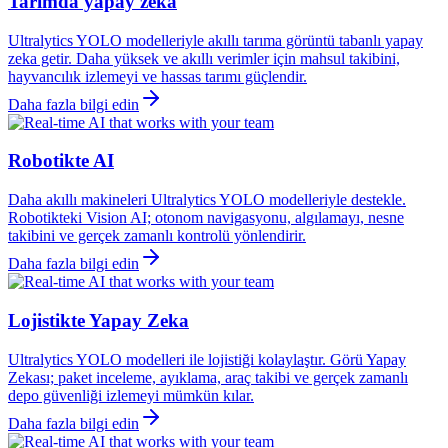
Tarımda yapay zeka
Ultralytics YOLO modelleriyle akıllı tarıma görüntü tabanlı yapay
zeka getir. Daha yüksek ve akıllı verimler için mahsul takibini,
hayvancılık izlemeyi ve hassas tarımı güçlendir.
Daha fazla bilgi edin
Robotikte AI
Daha akıllı makineleri Ultralytics YOLO modelleriyle destekle.
Robotikteki Vision AI; otonom navigasyonu, algılamayı, nesne
takibini ve gerçek zamanlı kontrolü yönlendirir.
Daha fazla bilgi edin
Lojistikte Yapay Zeka
Ultralytics YOLO modelleri ile lojistiği kolaylaştır. Görü Yapay
Zekası; paket inceleme, ayıklama, araç takibi ve gerçek zamanlı
depo güvenliği izlemeyi mümkün kılar.
Daha fazla bilgi edin