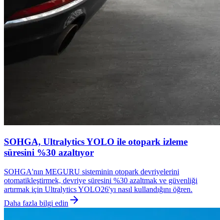
SOHGA, Ultralytics YOLO ile otopark izleme
süresini %30 azaltıyor
SOHGA'nın MEGURU sisteminin otopark devriyelerini
otomatikleştirmek, devriye süresini %30 azaltmak ve güvenliği
artırmak için Ultralytics YOLO26'yı nasıl kullandığını öğren.
Daha fazla bilgi edin