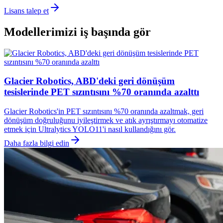
Lisans talep et
Modellerimizi iş başında gör
Glacier Robotics, ABD'deki geri dönüşüm
tesislerinde PET sızıntısını %70 oranında azalttı
Glacier Robotics'in PET sızıntısını %70 oranında azaltmak, geri
dönüşüm doğruluğunu iyileştirmek ve atık ayrıştırmayı otomatize
etmek için Ultralytics YOLO11'i nasıl kullandığını gör.
Daha fazla bilgi edin