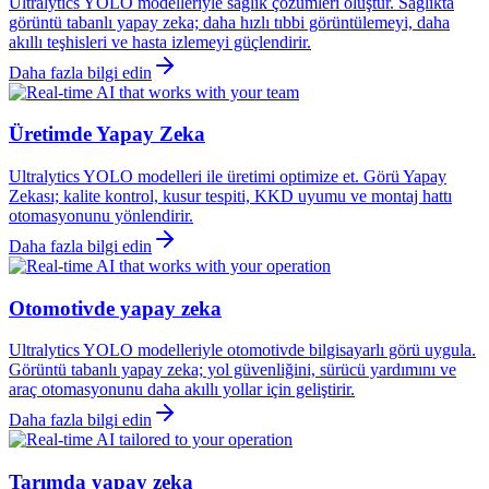
Ultralytics YOLO modelleriyle sağlık çözümleri oluştur. Sağlıkta
görüntü tabanlı yapay zeka; daha hızlı tıbbi görüntülemeyi, daha
akıllı teşhisleri ve hasta izlemeyi güçlendirir.
Daha fazla bilgi edin
Üretimde Yapay Zeka
Ultralytics YOLO modelleri ile üretimi optimize et. Görü Yapay
Zekası; kalite kontrol, kusur tespiti, KKD uyumu ve montaj hattı
otomasyonunu yönlendirir.
Daha fazla bilgi edin
Otomotivde yapay zeka
Ultralytics YOLO modelleriyle otomotivde bilgisayarlı görü uygula.
Görüntü tabanlı yapay zeka; yol güvenliğini, sürücü yardımını ve
araç otomasyonunu daha akıllı yollar için geliştirir.
Daha fazla bilgi edin
Tarımda yapay zeka