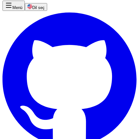
Menü
Dil seç