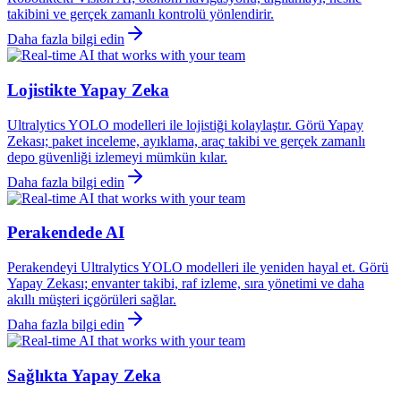
takibini ve gerçek zamanlı kontrolü yönlendirir.
Daha fazla bilgi edin
Lojistikte Yapay Zeka
Ultralytics YOLO modelleri ile lojistiği kolaylaştır. Görü Yapay
Zekası; paket inceleme, ayıklama, araç takibi ve gerçek zamanlı
depo güvenliği izlemeyi mümkün kılar.
Daha fazla bilgi edin
Perakendede AI
Perakendeyi Ultralytics YOLO modelleri ile yeniden hayal et. Görü
Yapay Zekası; envanter takibi, raf izleme, sıra yönetimi ve daha
akıllı müşteri içgörüleri sağlar.
Daha fazla bilgi edin
Sağlıkta Yapay Zeka