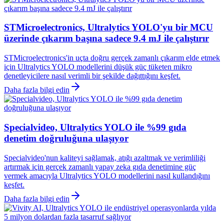
STMicroelectronics, Ultralytics YOLO'yu bir MCU
üzerinde çıkarım başına sadece 9.4 mJ ile çalıştırır
STMicroelectronics'in uçta doğru gerçek zamanlı çıkarım elde etmek
için Ultralytics YOLO modellerini düşük güç tüketen mikro
denetleyicilere nasıl verimli bir şekilde dağıttığını keşfet.
Daha fazla bilgi edin
Specialvideo, Ultralytics YOLO ile %99 gıda
denetim doğruluğuna ulaşıyor
Specialvideo'nun kaliteyi sağlamak, atığı azaltmak ve verimliliği
artırmak için gerçek zamanlı yapay zeka gıda denetimine güç
vermek amacıyla Ultralytics YOLO modellerini nasıl kullandığını
keşfet.
Daha fazla bilgi edin