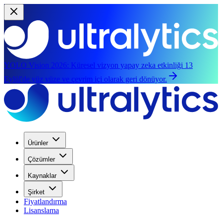
YOLO Vision 2026:
Küresel vizyon yapay zeka etkinliği 13
Eylül'de yüz yüze ve çevrim içi olarak geri dönüyor.
Ürünler
Çözümler
Kaynaklar
Şirket
Fiyatlandırma
Lisanslama