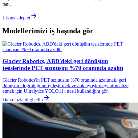
tanı.
Lisans talep et
Modellerimizi iş başında gör
Glacier Robotics, ABD'deki geri dönüşüm
tesislerinde PET sızıntısını %70 oranında azalttı
Glacier Robotics'in PET sızıntısını %70 oranında azaltmak, geri
dönüşüm doğruluğunu iyileştirmek ve atık ayrıştırmayı otomatize
etmek için Ultralytics YOLO11'i nasıl kullandığını gör.
Daha fazla bilgi edin