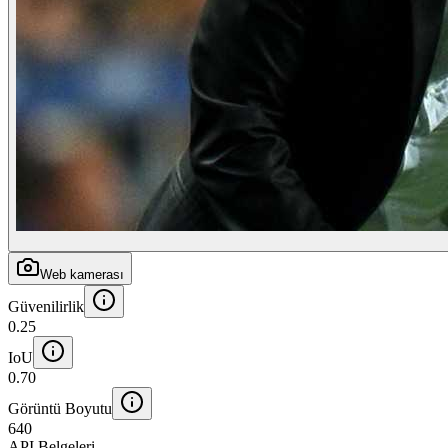
Web kamerası
Güvenilirlik
0.25
IoU
0.70
Görüntü Boyutu
640
API Belgeleri