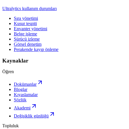
Ultralytics kullanım durumları
Sıra yönetimi
Kusur tespiti
Envanter yönetimi
Belge işleme
Sürücü izleme
Görsel denetim
Perakende kayıp önleme
Kaynaklar
Öğren
Dokümanlar
Bloglar
Kıyaslamalar
Sözlük
Akademi
Değişiklik günlüğü
Topluluk