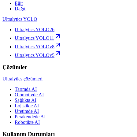
Eğit
Dağıt
Ultralytics YOLO
Ultralytics YOLO26
Ultralytics YOLO11
Ultralytics YOLOv8
Ultralytics YOLOv5
Çözümler
Ultralytics çözümleri
Tarımda AI
Otomotivde AI
Sağlıkta AI
Lojistikte AI
Üretimde AI
Perakendede AI
Robotikte AI
Kullanım Durumları