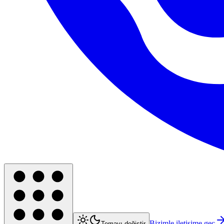
Bizimle iletişime geç
Temayı değiştir