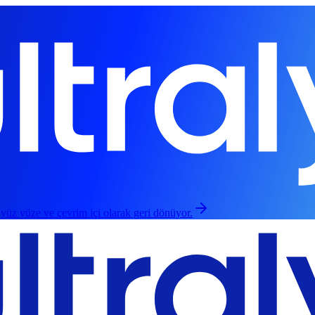
 yüz yüze ve çevrim içi olarak geri dönüyor.