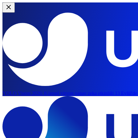
YOLO Vision 2026:
Küresel vizyon yapay zeka etkinliği 13 Eylül'de