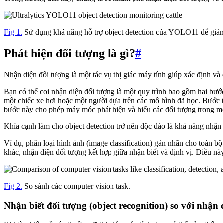
Fig 1.
Sử dụng khả năng hỗ trợ object detection của YOLO11 để giám 
Phát hiện đối tượng là gì?
#
Nhận diện đối tượng là một tác vụ thị giác máy tính giúp xác định và 
Bạn có thể coi nhận diện đối tượng là một quy trình bao gồm hai bướ
một chiếc xe hơi hoặc một người dựa trên các mô hình đã học. Bước th
bước này cho phép máy móc phát hiện và hiểu các đối tượng trong m
Khía cạnh làm cho object detection trở nên độc đáo là khả năng nhận 
Ví dụ, phân loại hình ảnh (image classification) gán nhãn cho toàn b
khác, nhận diện đối tượng kết hợp giữa nhận biết và định vị. Điều nà
Fig 2.
So sánh các computer vision task.
Nhận biết đối tượng (object recognition) so với nhận d