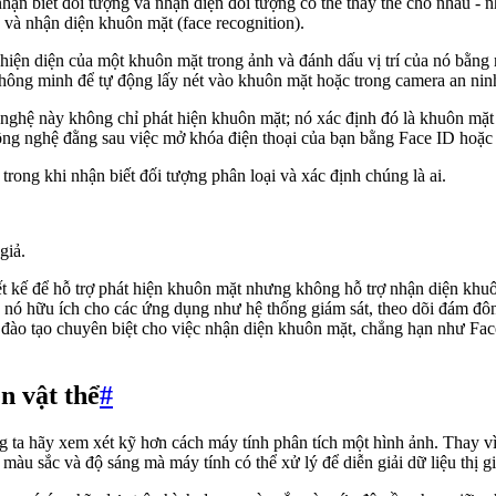
 nhận biết đối tượng và nhận diện đối tượng có thể thay thế cho nhau 
) và nhận diện khuôn mặt (face recognition).
 hiện diện của một khuôn mặt trong ảnh và đánh dấu vị trí của nó bằng
ông minh để tự động lấy nét vào khuôn mặt hoặc trong camera an ninh 
 nghệ này không chỉ phát hiện khuôn mặt; nó xác định đó là khuôn mặt
 công nghệ đằng sau việc mở khóa điện thoại của bạn bằng Face ID hoặc
trong khi nhận biết đối tượng phân loại và xác định chúng là ai.
giả.
ết kế để hỗ trợ phát hiện khuôn mặt nhưng không hỗ trợ nhận diện kh
nó hữu ích cho các ứng dụng như hệ thống giám sát, theo dõi đám đông
ào tạo chuyên biệt cho việc nhận diện khuôn mặt, chẳng hạn như Face
n vật thể
#
g ta hãy xem xét kỹ hơn cách máy tính phân tích một hình ảnh. Thay v
 màu sắc và độ sáng mà máy tính có thể xử lý để diễn giải dữ liệu thị gi