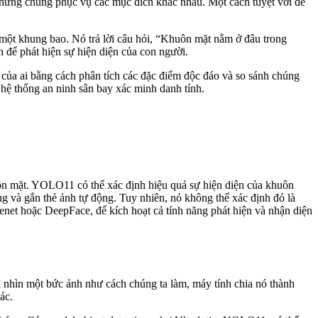
- nhưng chúng phục vụ các mục đích khác nhau. Một cách tuyệt vời để
 một khung bao. Nó trả lời câu hỏi, “Khuôn mặt nằm ở đâu trong
để phát hiện sự hiện diện của con người.
 của ai bằng cách phân tích các đặc điểm độc đáo và so sánh chúng
 hệ thống an ninh sân bay xác minh danh tính.
uôn mặt. YOLO11 có thể xác định hiệu quả sự hiện diện của khuôn
 và gắn thẻ ảnh tự động. Tuy nhiên, nó không thể xác định đó là
net hoặc DeepFace, để kích hoạt cả tính năng phát hiện và nhận diện
ì nhìn một bức ảnh như cách chúng ta làm, máy tính chia nó thành
ác.