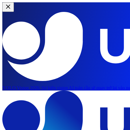
YOLO Vision 2026:
Sự kiện vision AI toàn cầu sẽ quay trở lại vào ng