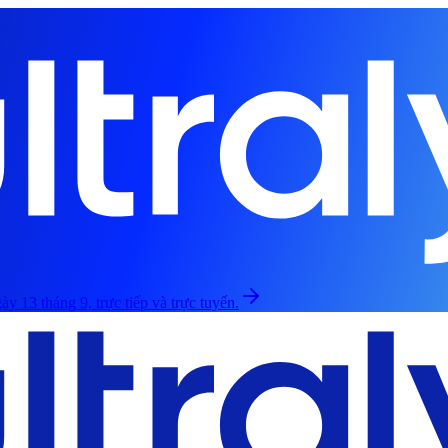
ày 13 tháng 9, trực tiếp và trực tuyến.