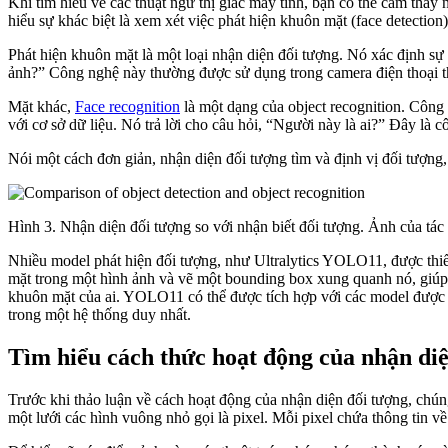
Khi tìm hiểu về các thuật ngữ thị giác máy tính, bạn có thể cảm thấy
hiểu sự khác biệt là xem xét việc phát hiện khuôn mặt (face detection
Phát hiện khuôn mặt là một loại nhận diện đối tượng. Nó xác định sự
ảnh?” Công nghệ này thường được sử dụng trong camera điện thoại th
Mặt khác,
Face recognition
là một dạng của object recognition. Công
với cơ sở dữ liệu. Nó trả lời cho câu hỏi, “Người này là ai?” Đây là
Nói một cách đơn giản, nhận diện đối tượng tìm và định vị đối tượng, 
Hình 3. Nhận diện đối tượng so với nhận biết đối tượng. Ảnh của tác 
Nhiều model phát hiện đối tượng, như Ultralytics YOLO11, được thi
mặt trong một hình ảnh và vẽ một bounding box xung quanh nó, giúp 
khuôn mặt của ai. YOLO11 có thể được tích hợp với các model được đ
trong một hệ thống duy nhất.
Tìm hiểu cách thức hoạt động của nhận diệ
Trước khi thảo luận về cách hoạt động của nhận diện đối tượng, chún
một lưới các hình vuông nhỏ gọi là pixel. Mỗi pixel chứa thông tin về