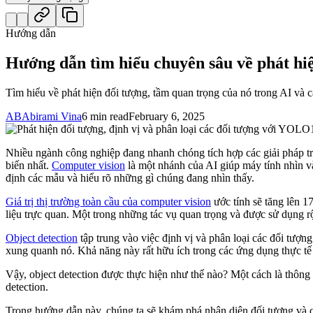
Hướng dẫn
Hướng dẫn tìm hiểu chuyên sâu về phát hi
Tìm hiểu về phát hiện đối tượng, tầm quan trọng của nó trong AI và
AB
Abirami Vina
6 min read
February 6, 2025
Nhiều ngành công nghiệp đang nhanh chóng tích hợp các giải pháp tr
biến nhất.
Computer vision
là một nhánh của AI giúp máy tính nhìn v
định các mẫu và hiểu rõ những gì chúng đang nhìn thấy.
Giá trị thị trường toàn cầu của computer vision
ước tính sẽ tăng lên 1
liệu trực quan. Một trong những tác vụ quan trọng và được sử dụng rộn
Object detection
tập trung vào việc định vị và phân loại các đối tượn
xung quanh nó. Khả năng này rất hữu ích trong các ứng dụng thực tế n
Vậy, object detection được thực hiện như thế nào? Một cách là thông
detection.
Trong hướng dẫn này, chúng ta sẽ khám phá nhận diện đối tượng và c