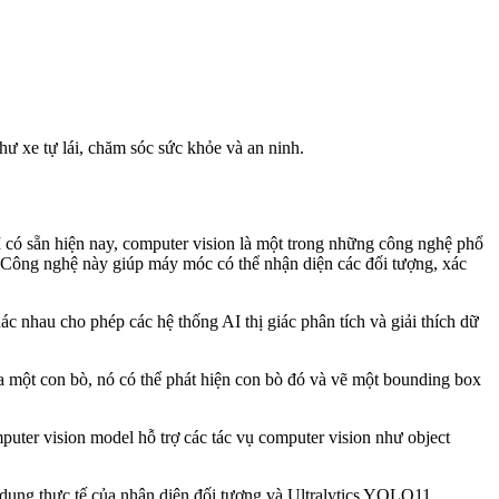
ư xe tự lái, chăm sóc sức khỏe và an ninh.
 có sẵn hiện nay, computer vision là một trong những công nghệ phổ
. Công nghệ này giúp máy móc có thể nhận diện các đối tượng, xác
 nhau cho phép các hệ thống AI thị giác phân tích và giải thích dữ
ủa một con bò, nó có thể phát hiện con bò đó và vẽ một bounding box
puter vision model hỗ trợ các tác vụ computer vision như object
 dụng thực tế của nhận diện đối tượng và Ultralytics YOLO11.