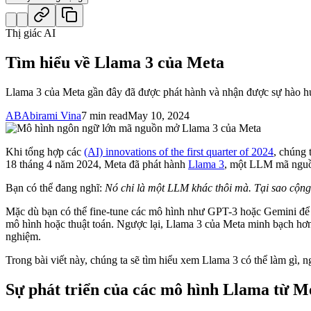
Thị giác AI
Tìm hiểu về Llama 3 của Meta
Llama 3 của Meta gần đây đã được phát hành và nhận được sự hào hứn
AB
Abirami Vina
7 min read
May 10, 2024
Khi tổng hợp các
(AI) innovations of the first quarter of 2024
, chúng 
18 tháng 4 năm 2024, Meta đã phát hành
Llama 3
, một LLM mã nguồn
Bạn có thể đang nghĩ:
Nó chỉ là một LLM khác thôi mà. Tại sao cộng
Mặc dù bạn có thể fine-tune các mô hình như GPT-3 hoặc Gemini để 
mô hình hoặc thuật toán. Ngược lại, Llama 3 của Meta minh bạch hơn, 
nghiệm.
Trong bài viết này, chúng ta sẽ tìm hiểu xem Llama 3 có thể làm gì, 
Sự phát triển của các mô hình Llama từ M