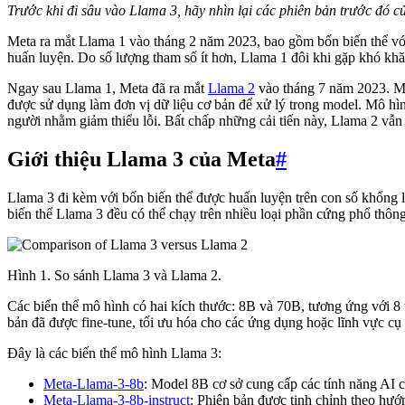
Trước khi đi sâu vào Llama 3, hãy nhìn lại các phiên bản trước đó c
Meta ra mắt Llama 1 vào tháng 2 năm 2023, bao gồm bốn biến thể với
huấn luyện. Do số lượng tham số ít hơn, Llama 1 đôi khi gặp khó khăn
Ngay sau Llama 1, Meta đã ra mắt
Llama 2
vào tháng 7 năm 2023. Mô
được sử dụng làm đơn vị dữ liệu cơ bản để xử lý trong model. Mô hìn
người nhằm giảm thiểu lỗi. Bất chấp những cải tiến này, Llama 2 vẫn
Giới thiệu Llama 3 của Meta
#
Llama 3 đi kèm với bốn biến thể được huấn luyện trên con số khổng l
biến thể Llama 3 đều có thể chạy trên nhiều loại phần cứng phổ thông
Hình 1. So sánh Llama 3 và Llama 2.
Các biến thể mô hình có hai kích thước: 8B và 70B, tương ứng với 8 tỷ
bản đã được fine-tune, tối ưu hóa cho các ứng dụng hoặc lĩnh vực cụ 
Đây là các biến thể mô hình Llama 3:
Meta-Llama-3-8b
: Model 8B cơ sở cung cấp các tính năng AI c
Meta-Llama-3-8b-instruct
: Phiên bản được tinh chỉnh theo hướn