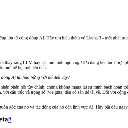
g lớn từ cộng đồng AI. Hãy tìm hiểu thêm về Llama 3 - mới nhất tron
tôi thấy rằng LLM hay các mô hình ngôn ngữ lớn đang liên tục được p
 mở thế hệ mới tiên tiến.
 đồng AI lại hào hứng với nó đến vậy?
nhận phản hồi tùy chỉnh, chúng không mang lại sự minh bạch hoàn toà
với cấu trúc và trọng số (weights) đều có sẵn để tải về. Đối với cộng
nguồn gốc của nó và tác động của nó đến lĩnh vực AI. Hãy bắt đầu ngay 
eta
#