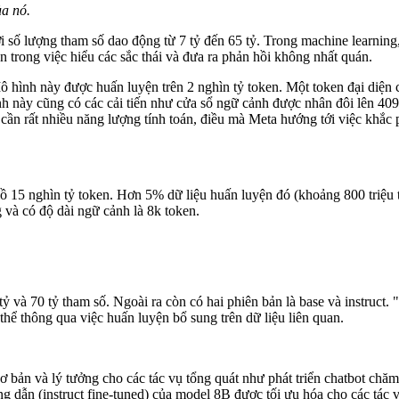
ủa nó.
 số lượng tham số dao động từ 7 tỷ đến 65 tỷ. Trong machine learning,
 trong việc hiểu các sắc thái và đưa ra phản hồi không nhất quán.
 hình này được huấn luyện trên 2 nghìn tỷ token. Một token đại diện 
h này cũng có các cải tiến như cửa sổ ngữ cảnh được nhân đôi lên 4096
 cần rất nhiều năng lượng tính toán, điều mà Meta hướng tới việc khắc
ồ 15 nghìn tỷ token. Hơn 5% dữ liệu huấn luyện đó (khoảng 800 triệu 
 và có độ dài ngữ cảnh là 8k token.
 và 70 tỷ tham số. Ngoài ra còn có hai phiên bản là base và instruct. "
thể thông qua việc huấn luyện bổ sung trên dữ liệu liên quan.
ơ bản và lý tưởng cho các tác vụ tổng quát như phát triển chatbot chă
g dẫn (instruct fine-tuned) của model 8B được tối ưu hóa cho các tác 