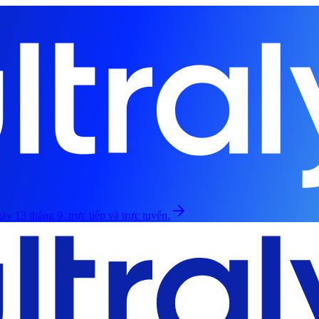
ày 13 tháng 9, trực tiếp và trực tuyến.