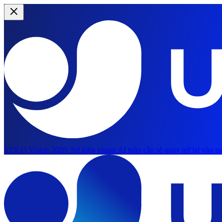
YOLO Vision 2026:
Sự kiện vision AI toàn cầu sẽ quay trở lại vào ng