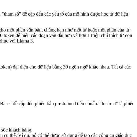
 "tham số" đề cập đến các yếu tố của mô hình được học từ dữ liệu
cho một phần văn bản, chẳng hạn như một từ hoặc một phần của từ,
 token để hiểu các đoạn văn dài hơn và hơn 1 triệu chú thích từ con
 phục với Llama 3.
token) đại diện cho dữ liệu bằng 30 ngôn ngữ khác nhau. Tất cả các
Base" đề cập đến phiên bản pre-trained tiêu chuẩn. "Instruct" là phiên
m sóc khách hàng.
vụ cụ thể. Ví dụ, nó có thể được sử dụng để tạo các công cụ giáo dục