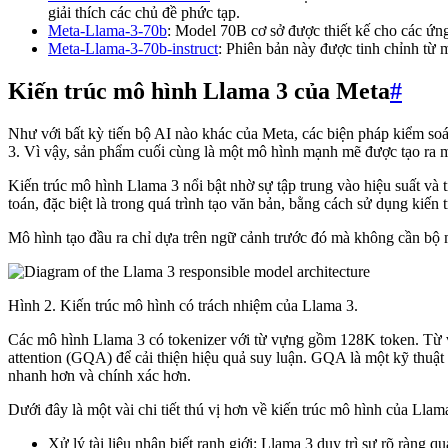
giải thích các chủ đề phức tạp.
Meta-Llama-3-70b
: Model 70B cơ sở được thiết kế cho các ứn
Meta-Llama-3-70b-instruct
: Phiên bản này được tinh chỉnh từ 
Kiến trúc mô hình Llama 3 của Meta
#
Như với bất kỳ tiến bộ AI nào khác của Meta, các biện pháp kiểm soát
3. Vì vậy, sản phẩm cuối cùng là một mô hình mạnh mẽ được tạo ra m
Kiến trúc mô hình Llama 3 nổi bật nhờ sự tập trung vào hiệu suất và
toán, đặc biệt là trong quá trình tạo văn bản, bằng cách sử dụng kiến 
Mô hình tạo đầu ra chỉ dựa trên ngữ cảnh trước đó mà không cần bộ 
Hình 2. Kiến trúc mô hình có trách nhiệm của Llama 3.
Các mô hình Llama 3 có tokenizer với từ vựng gồm 128K token. Từ vự
attention (GQA) để cải thiện hiệu quả suy luận. GQA là một kỹ thuật 
nhanh hơn và chính xác hơn.
Dưới đây là một vài chi tiết thú vị hơn về kiến trúc mô hình của Llam
Xử lý tài liệu nhận biết ranh giới: Llama 3 duy trì sự rõ ràng qu