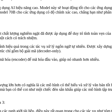
g dụng AI hiệu năng cao. Model này sẽ hoạt động tốt cho các ứng dụng 
model 70B cho các ứng dụng có độ chính xác cao, chẳng hạn như phân t
 chất lượng nghiêm ngặt đã được áp dụng để duy trì tính toàn vẹn của dữ
ột cách có trách nhiệm.
 tính hiệu quả trong các tác vụ xử lý ngôn ngữ tự nhiên. Được xây dự
trúc chỉ gồm bộ giải mã (decoder-only).
mã hóa (encoder) để mã hóa đầu vào, giúp nó nhanh hơn nhiều.
ng lớn hơn có nghĩa là các mô hình có thể hiểu và xử lý văn bản tốt 
mà bạn có thể coi như một chiếc đèn sân khấu giúp các mô hình tập tru
a 3:
a các ranh giới tài liệu, điều này rất quan trọng cho các tác vụ như tóm t