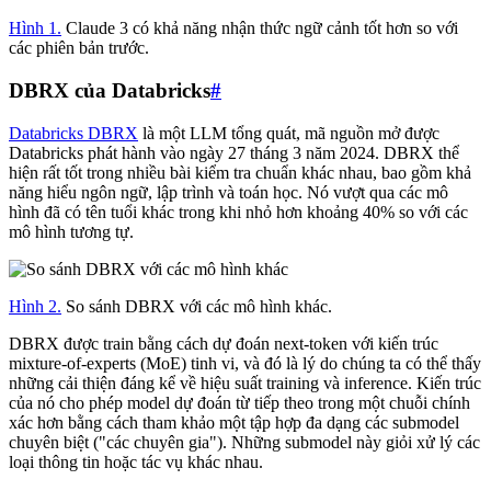
Hình 1.
Claude 3 có khả năng nhận thức ngữ cảnh tốt hơn so với
các phiên bản trước.
DBRX của Databricks
#
Databricks DBRX
là một LLM tổng quát, mã nguồn mở được
Databricks phát hành vào ngày 27 tháng 3 năm 2024. DBRX thể
hiện rất tốt trong nhiều bài kiểm tra chuẩn khác nhau, bao gồm khả
năng hiểu ngôn ngữ, lập trình và toán học. Nó vượt qua các mô
hình đã có tên tuổi khác trong khi nhỏ hơn khoảng 40% so với các
mô hình tương tự.
Hình 2.
So sánh DBRX với các mô hình khác.
DBRX được train bằng cách dự đoán next-token với kiến trúc
mixture-of-experts (MoE) tinh vi, và đó là lý do chúng ta có thể thấy
những cải thiện đáng kể về hiệu suất training và inference. Kiến trúc
của nó cho phép model dự đoán từ tiếp theo trong một chuỗi chính
xác hơn bằng cách tham khảo một tập hợp đa dạng các submodel
chuyên biệt ("các chuyên gia"). Những submodel này giỏi xử lý các
loại thông tin hoặc tác vụ khác nhau.