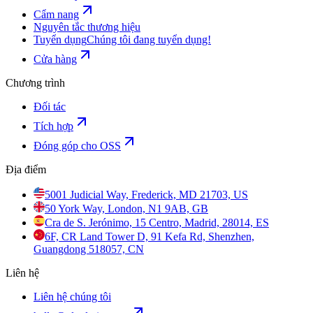
Cẩm nang
Nguyên tắc thương hiệu
Tuyển dụng
Chúng tôi đang tuyển dụng!
Cửa hàng
Chương trình
Đối tác
Tích hợp
Đóng góp cho OSS
Địa điểm
5001 Judicial Way, Frederick, MD 21703, US
50 York Way, London, N1 9AB, GB
Cra de S. Jerónimo, 15 Centro, Madrid, 28014, ES
6F, CR Land Tower D, 91 Kefa Rd, Shenzhen,
Guangdong 518057, CN
Liên hệ
Liên hệ chúng tôi