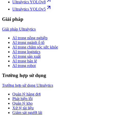
Ultralytics YOLOv8
Ultralytics YOLOv5
Giải pháp
Giải pháp Ultralytics
AI trong nông nghiệp
AI trong ngành ô tô
AI trong chăm sóc sức khỏe
AI trong logistics
AI trong sản xuất
AI trong bán lẻ
AI trong robot
Trường hợp sử dụng
Trường hợp sử dụng Ultralytics
Quản lý hàng đợi
Phát hiện lỗi
Quản lý kho
Xử lý tài liệu
Giám sát người lái