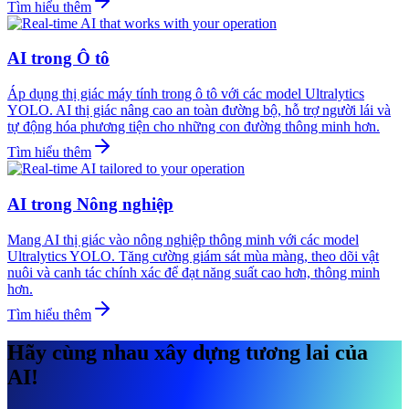
Tìm hiểu thêm
AI trong Ô tô
Áp dụng thị giác máy tính trong ô tô với các model Ultralytics
YOLO. AI thị giác nâng cao an toàn đường bộ, hỗ trợ người lái và
tự động hóa phương tiện cho những con đường thông minh hơn.
Tìm hiểu thêm
AI trong Nông nghiệp
Mang AI thị giác vào nông nghiệp thông minh với các model
Ultralytics YOLO. Tăng cường giám sát mùa màng, theo dõi vật
nuôi và canh tác chính xác để đạt năng suất cao hơn, thông minh
hơn.
Tìm hiểu thêm
Hãy cùng nhau xây dựng tương lai của
AI!