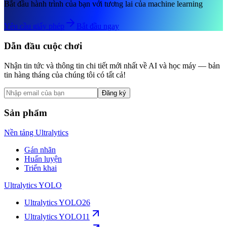
Bắt đầu hành trình của bạn với tương lai của machine learning
Yêu cầu giấy phép
Bắt đầu ngay
Dẫn đầu cuộc chơi
Nhận tin tức và thông tin chi tiết mới nhất về AI và học máy — bản
tin hàng tháng của chúng tôi có tất cả!
Đăng ký
Sản phẩm
Nền tảng Ultralytics
Gán nhãn
Huấn luyện
Triển khai
Ultralytics YOLO
Ultralytics YOLO26
Ultralytics YOLO11