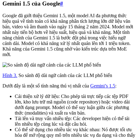
Gemini 1.5 của Google
#
Google đã giới thiệu Gemini 1.5, một model AI đa phương thức
hiệu quả về tính toán có khả năng phân tích lượng lớn dữ liệu văn
bản, video và âm thanh vào ngày 15 tháng 2 năm 2024. Model mới
nhất này tiến bộ hơn về hiệu suất, hiệu quả và khả năng. Một tính
năng chính của Gemini 1.5 là bước đột phá trong việc hiểu ngữ
cảnh dài. Model có khả năng xử lý nhất quán lên tới 1 triệu token.
Khả năng của Gemini 1.5 cũng nhờ vào kiến trúc dựa trên MoE
mới.
Hình 3.
So sánh độ dài ngữ cảnh của các LLM phổ biến
Dưới đây là một số tính năng thú vị nhất của
Gemini’s 1.5
:
Cải thiện xử lý dữ liệu: Cho phép tải trực tiếp các tệp PDF
lớn, kho lưu trữ mã nguồn (code repository) hoặc video dài
dưới dạng prompt. Model có thể suy luận giữa các phương
thức (modalities) và xuất ra văn bản.
Tải lên và truy vấn nhiều tệp: Các developer hiện có thể tải
lên nhiều tệp cùng lúc và đặt câu hỏi.
Có thể sử dụng cho nhiều tác vụ khác nhau: Nó được tối ưu
hóa để mở rộng quy mô trên nhiều tác vụ đa dạng và cho thấy