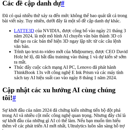
Các đề cập danh dự
#
Đã có quá nhiều thứ xảy ra đến mức không thể bao quát tất cả trong
bài viết này. Tuy nhiên, dưới đây là một số đề cập danh dự khác.
LATTE3D
của NVIDIA, được công bố vào ngày 21 tháng 3
năm 2024, là một mô hình AI chuyển văn bản thành 3D có
thể tạo ra các bản thể hiện 3D ngay lập tức từ các câu lệnh
văn bản.
Trình tạo text-to-video mới của Midjourney, được CEO David
Holz hé lộ, đã bắt đầu training vào tháng 1 và dự kiến sẽ sớm
ra mắt.
Thúc đẩy cuộc cách mạng AI PC, Lenovo đã phát hành
ThinkBook 13x với công nghệ E Ink Prism và các máy tính
xách tay AI hiệu suất cao vào ngày 8 tháng 1 năm 2024.
Cập nhật các xu hướng AI cùng chúng
tôi!
#
Sự khởi đầu của năm 2024 đã chứng kiến những tiến bộ đột phá
trong AI và nhiều cột mốc công nghệ quan trọng. Nhưng đây chỉ là
sự khởi đầu của những gì AI có thể làm. Nếu bạn muốn tìm hiểu
thêm về các phát triển AI mới nhất, Ultralytics luôn sẵn sàng hỗ trợ