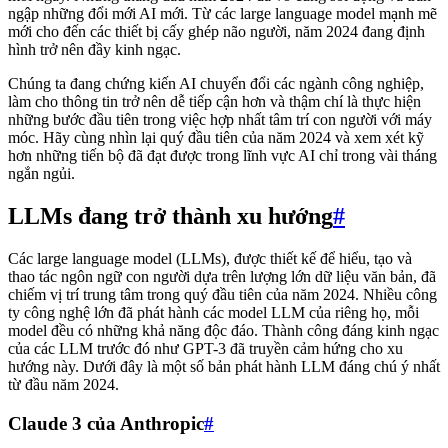
ngập những đổi mới AI mới. Từ các large language model mạnh mẽ
mới cho đến các thiết bị cấy ghép não người, năm 2024 đang định
hình trở nên đầy kinh ngạc.
Chúng ta đang chứng kiến AI chuyển đổi các ngành công nghiệp,
làm cho thông tin trở nên dễ tiếp cận hơn và thậm chí là thực hiện
những bước đầu tiên trong việc hợp nhất tâm trí con người với máy
móc. Hãy cùng nhìn lại quý đầu tiên của năm 2024 và xem xét kỹ
hơn những tiến bộ đã đạt được trong lĩnh vực AI chỉ trong vài tháng
ngắn ngủi.
LLMs đang trở thành xu hướng
#
Các large language model (LLMs), được thiết kế để hiểu, tạo và
thao tác ngôn ngữ con người dựa trên lượng lớn dữ liệu văn bản, đã
chiếm vị trí trung tâm trong quý đầu tiên của năm 2024. Nhiều công
ty công nghệ lớn đã phát hành các model LLM của riêng họ, mỗi
model đều có những khả năng độc đáo. Thành công đáng kinh ngạc
của các LLM trước đó như GPT-3 đã truyền cảm hứng cho xu
hướng này. Dưới đây là một số bản phát hành LLM đáng chú ý nhất
từ đầu năm 2024.
Claude 3 của Anthropic
#