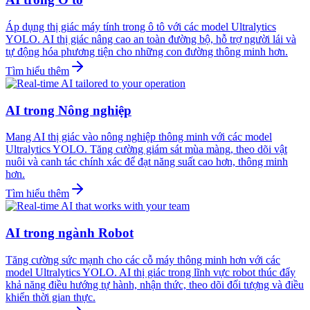
Áp dụng thị giác máy tính trong ô tô với các model Ultralytics
YOLO. AI thị giác nâng cao an toàn đường bộ, hỗ trợ người lái và
tự động hóa phương tiện cho những con đường thông minh hơn.
Tìm hiểu thêm
AI trong Nông nghiệp
Mang AI thị giác vào nông nghiệp thông minh với các model
Ultralytics YOLO. Tăng cường giám sát mùa màng, theo dõi vật
nuôi và canh tác chính xác để đạt năng suất cao hơn, thông minh
hơn.
Tìm hiểu thêm
AI trong ngành Robot
Tăng cường sức mạnh cho các cỗ máy thông minh hơn với các
model Ultralytics YOLO. AI thị giác trong lĩnh vực robot thúc đẩy
khả năng điều hướng tự hành, nhận thức, theo dõi đối tượng và điều
khiển thời gian thực.