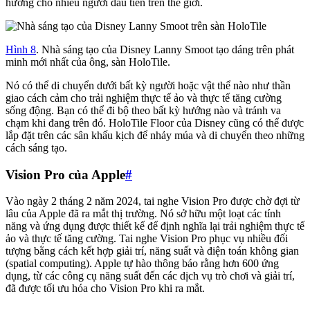
hướng cho nhiều người đầu tiên trên thế giới.
Hình 8
. Nhà sáng tạo của Disney Lanny Smoot tạo dáng trên phát
minh mới nhất của ông, sàn HoloTile.
Nó có thể di chuyển dưới bất kỳ người hoặc vật thể nào như thần
giao cách cảm cho trải nghiệm thực tế ảo và thực tế tăng cường
sống động. Bạn có thể đi bộ theo bất kỳ hướng nào và tránh va
chạm khi đang trên đó. HoloTile Floor của Disney cũng có thể được
lắp đặt trên các sân khấu kịch để nhảy múa và di chuyển theo những
cách sáng tạo.
Vision Pro của Apple
#
Vào ngày 2 tháng 2 năm 2024, tai nghe Vision Pro được chờ đợi từ
lâu của Apple đã ra mắt thị trường. Nó sở hữu một loạt các tính
năng và ứng dụng được thiết kế để định nghĩa lại trải nghiệm thực tế
ảo và thực tế tăng cường. Tai nghe Vision Pro phục vụ nhiều đối
tượng bằng cách kết hợp giải trí, năng suất và điện toán không gian
(spatial computing). Apple tự hào thông báo rằng hơn 600 ứng
dụng, từ các công cụ năng suất đến các dịch vụ trò chơi và giải trí,
đã được tối ưu hóa cho Vision Pro khi ra mắt.