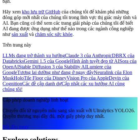
bạn.
Hãy xem
kho lưu trữ GitHub
của chúng tôi để khám phá những
đóng góp mới nhất của chúng tôi trong lĩnh vực thị giác máy tính và
AI. Bạn cũng có thể xem các trang giải pháp của chúng tôi để biết
AI đang được ứng dụng như thế nào trong các ngành công nghiệp
như
sản xuất
và
chăm sóc sức khỏe
.
Trên trang này
LLMs đang trở thành xu hướng
Claude 3 của Anthropic
DBRX của
Databricks
Gemini 1.5 của Google
Hình ảnh tuyệt đẹp từ AI
Sora của
OpenAI
Stable Diffusion 3 của Stability AI
Lumiere của
Google
Tương lai dường như đang ở ngay đây
Neuralink của Elon
Musk
HoloTile Floor của Disney
Vision Pro của Apple
Devin của
Cognition
Các đề cập danh dự
Cập nhật các xu hướng AI cùng
chúng tôi!
Cấp phép doanh nghiệp linh hoạt
Chuyển đổi từ nguyên mẫu sang sản xuất với Ultralytics YOLO26.
Quyền thương mại đầy đủ, một giấy phép duy nhất.
Bắt đầu ngay
Explore solutions