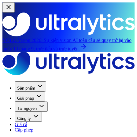
YOLO Vision 2026:
Sự kiện vision AI toàn cầu sẽ quay trở lại vào
ngày 13 tháng 9, trực tiếp và trực tuyến.
Sản phẩm
Giải pháp
Tài nguyên
Công ty
Giá cả
Cấp phép