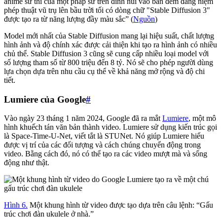
anime sử thi của một pháp sư trên đỉnh núi vào ban đêm đang niệm
phép thuật vũ trụ lên bầu trời tối có dòng chữ "Stable Diffusion 3"
được tạo ra từ năng lượng đầy màu sắc” (
Nguồn
)
Model mới nhất của Stable Diffusion mang lại hiệu suất, chất lượng
hình ảnh và độ chính xác được cải thiện khi tạo ra hình ảnh có nhiều
chủ thể. Stable Diffusion 3 cũng sẽ cung cấp nhiều loại model với
số lượng tham số từ 800 triệu đến 8 tỷ. Nó sẽ cho phép người dùng
lựa chọn dựa trên nhu cầu cụ thể về khả năng mở rộng và độ chi
tiết.
Lumiere của Google
#
Vào ngày 23 tháng 1 năm 2024, Google đã ra mắt
Lumiere
, một mô
hình khuếch tán văn bản thành video. Lumiere sử dụng kiến trúc gọi
là Space-Time-U-Net, viết tắt là STUNet. Nó giúp Lumiere hiểu
được vị trí của các đối tượng và cách chúng chuyển động trong
video. Bằng cách đó, nó có thể tạo ra các video mượt mà và sống
động như thật.
Hình 6.
Một khung hình từ video được tạo dựa trên câu lệnh: “Gấu
trúc chơi đàn ukulele ở nhà.”