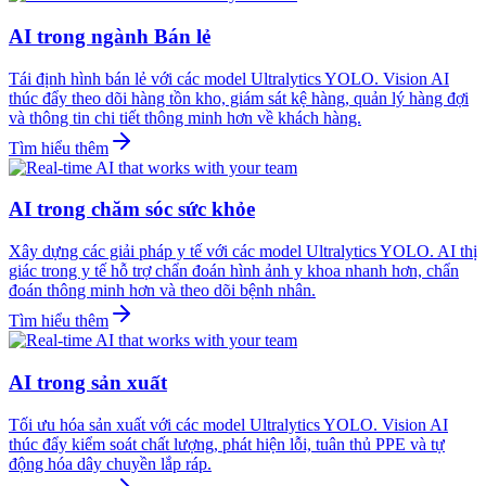
AI trong ngành Bán lẻ
Tái định hình bán lẻ với các model Ultralytics YOLO. Vision AI
thúc đẩy theo dõi hàng tồn kho, giám sát kệ hàng, quản lý hàng đợi
và thông tin chi tiết thông minh hơn về khách hàng.
Tìm hiểu thêm
AI trong chăm sóc sức khỏe
Xây dựng các giải pháp y tế với các model Ultralytics YOLO. AI thị
giác trong y tế hỗ trợ chẩn đoán hình ảnh y khoa nhanh hơn, chẩn
đoán thông minh hơn và theo dõi bệnh nhân.
Tìm hiểu thêm
AI trong sản xuất
Tối ưu hóa sản xuất với các model Ultralytics YOLO. Vision AI
thúc đẩy kiểm soát chất lượng, phát hiện lỗi, tuân thủ PPE và tự
động hóa dây chuyền lắp ráp.