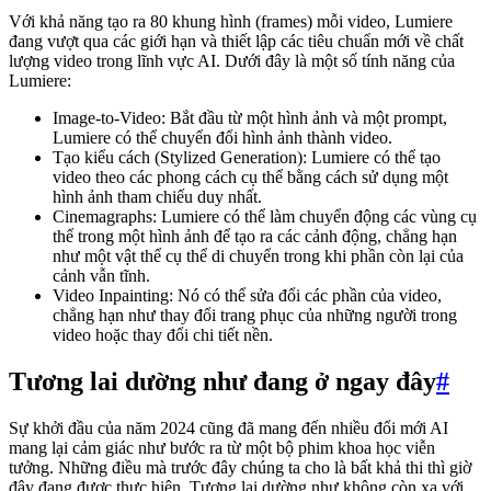
Với khả năng tạo ra 80 khung hình (frames) mỗi video, Lumiere
đang vượt qua các giới hạn và thiết lập các tiêu chuẩn mới về chất
lượng video trong lĩnh vực AI. Dưới đây là một số tính năng của
Lumiere:
Image-to-Video: Bắt đầu từ một hình ảnh và một prompt,
Lumiere có thể chuyển đổi hình ảnh thành video.
Tạo kiểu cách (Stylized Generation): Lumiere có thể tạo
video theo các phong cách cụ thể bằng cách sử dụng một
hình ảnh tham chiếu duy nhất.
Cinemagraphs: Lumiere có thể làm chuyển động các vùng cụ
thể trong một hình ảnh để tạo ra các cảnh động, chẳng hạn
như một vật thể cụ thể di chuyển trong khi phần còn lại của
cảnh vẫn tĩnh.
Video Inpainting: Nó có thể sửa đổi các phần của video,
chẳng hạn như thay đổi trang phục của những người trong
video hoặc thay đổi chi tiết nền.
Tương lai dường như đang ở ngay đây
#
Sự khởi đầu của năm 2024 cũng đã mang đến nhiều đổi mới AI
mang lại cảm giác như bước ra từ một bộ phim khoa học viễn
tưởng. Những điều mà trước đây chúng ta cho là bất khả thi thì giờ
đây đang được thực hiện. Tương lai dường như không còn xa với