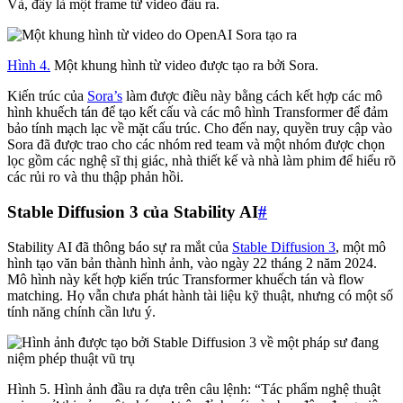
Và, đây là một frame từ video đầu ra.
Hình 4.
Một khung hình từ video được tạo ra bởi Sora.
Kiến trúc của
Sora’s
làm được điều này bằng cách kết hợp các mô
hình khuếch tán để tạo kết cấu và các mô hình Transformer để đảm
bảo tính mạch lạc về mặt cấu trúc. Cho đến nay, quyền truy cập vào
Sora đã được trao cho các nhóm red team và một nhóm được chọn
lọc gồm các nghệ sĩ thị giác, nhà thiết kế và nhà làm phim để hiểu rõ
các rủi ro và thu thập phản hồi.
Stable Diffusion 3 của Stability AI
#
Stability AI đã thông báo sự ra mắt của
Stable Diffusion 3
, một mô
hình tạo văn bản thành hình ảnh, vào ngày 22 tháng 2 năm 2024.
Mô hình này kết hợp kiến trúc Transformer khuếch tán và flow
matching. Họ vẫn chưa phát hành tài liệu kỹ thuật, nhưng có một số
tính năng chính cần lưu ý.
Hình 5. Hình ảnh đầu ra dựa trên câu lệnh: “Tác phẩm nghệ thuật