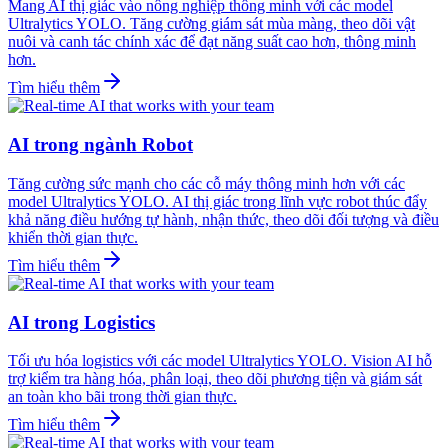
Mang AI thị giác vào nông nghiệp thông minh với các model
Ultralytics YOLO. Tăng cường giám sát mùa màng, theo dõi vật
nuôi và canh tác chính xác để đạt năng suất cao hơn, thông minh
hơn.
Tìm hiểu thêm
AI trong ngành Robot
Tăng cường sức mạnh cho các cỗ máy thông minh hơn với các
model Ultralytics YOLO. AI thị giác trong lĩnh vực robot thúc đẩy
khả năng điều hướng tự hành, nhận thức, theo dõi đối tượng và điều
khiển thời gian thực.
Tìm hiểu thêm
AI trong Logistics
Tối ưu hóa logistics với các model Ultralytics YOLO. Vision AI hỗ
trợ kiểm tra hàng hóa, phân loại, theo dõi phương tiện và giám sát
an toàn kho bãi trong thời gian thực.
Tìm hiểu thêm