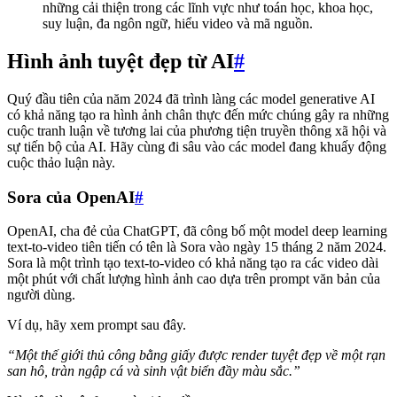
những cải thiện trong các lĩnh vực như toán học, khoa học,
suy luận, đa ngôn ngữ, hiểu video và mã nguồn.
Hình ảnh tuyệt đẹp từ AI
#
Quý đầu tiên của năm 2024 đã trình làng các model generative AI
có khả năng tạo ra hình ảnh chân thực đến mức chúng gây ra những
cuộc tranh luận về tương lai của phương tiện truyền thông xã hội và
sự tiến bộ của AI. Hãy cùng đi sâu vào các model đang khuấy động
cuộc thảo luận này.
Sora của OpenAI
#
OpenAI, cha đẻ của ChatGPT, đã công bố một model deep learning
text-to-video tiên tiến có tên là Sora vào ngày 15 tháng 2 năm 2024.
Sora là một trình tạo text-to-video có khả năng tạo ra các video dài
một phút với chất lượng hình ảnh cao dựa trên prompt văn bản của
người dùng.
Ví dụ, hãy xem prompt sau đây.
“Một thế giới thủ công bằng giấy được render tuyệt đẹp về một rạn
san hô, tràn ngập cá và sinh vật biển đầy màu sắc.”