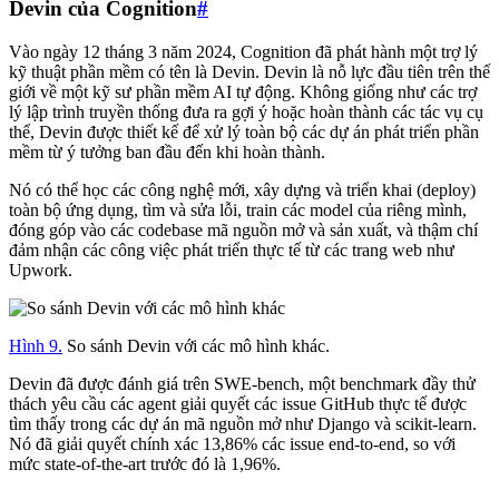
Devin của Cognition
#
Vào ngày 12 tháng 3 năm 2024, Cognition đã phát hành một trợ lý
kỹ thuật phần mềm có tên là Devin. Devin là nỗ lực đầu tiên trên thế
giới về một kỹ sư phần mềm AI tự động. Không giống như các trợ
lý lập trình truyền thống đưa ra gợi ý hoặc hoàn thành các tác vụ cụ
thể, Devin được thiết kế để xử lý toàn bộ các dự án phát triển phần
mềm từ ý tưởng ban đầu đến khi hoàn thành.
Nó có thể học các công nghệ mới, xây dựng và triển khai (deploy)
toàn bộ ứng dụng, tìm và sửa lỗi, train các model của riêng mình,
đóng góp vào các codebase mã nguồn mở và sản xuất, và thậm chí
đảm nhận các công việc phát triển thực tế từ các trang web như
Upwork.
Hình 9.
So sánh Devin với các mô hình khác.
Devin đã được đánh giá trên SWE-bench, một benchmark đầy thử
thách yêu cầu các agent giải quyết các issue GitHub thực tế được
tìm thấy trong các dự án mã nguồn mở như Django và scikit-learn.
Nó đã giải quyết chính xác 13,86% các issue end-to-end, so với
mức state-of-the-art trước đó là 1,96%.