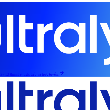
ày 13 tháng 9, trực tiếp và trực tuyến.