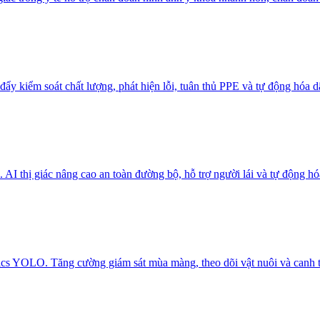
ẩy kiểm soát chất lượng, phát hiện lỗi, tuân thủ PPE và tự động hóa d
. AI thị giác nâng cao an toàn đường bộ, hỗ trợ người lái và tự động
ics YOLO. Tăng cường giám sát mùa màng, theo dõi vật nuôi và canh t