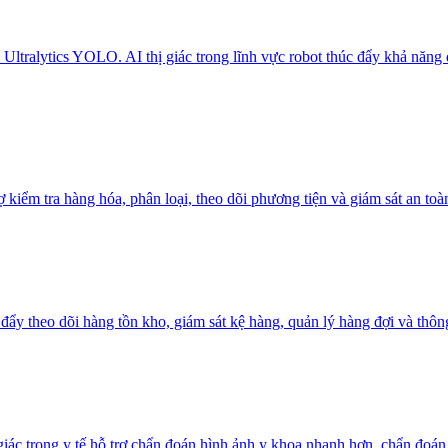
tralytics YOLO. AI thị giác trong lĩnh vực robot thúc đẩy khả năng đi
 kiểm tra hàng hóa, phân loại, theo dõi phương tiện và giám sát an toàn
đẩy theo dõi hàng tồn kho, giám sát kệ hàng, quản lý hàng đợi và thông
giác trong y tế hỗ trợ chẩn đoán hình ảnh y khoa nhanh hơn, chẩn đoá