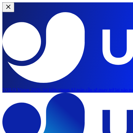
YOLO Vision 2026:
Sự kiện vision AI toàn cầu sẽ quay trở lại vào ng