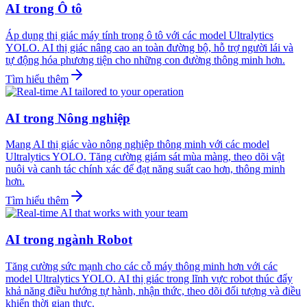
AI trong Ô tô
Áp dụng thị giác máy tính trong ô tô với các model Ultralytics
YOLO. AI thị giác nâng cao an toàn đường bộ, hỗ trợ người lái và
tự động hóa phương tiện cho những con đường thông minh hơn.
Tìm hiểu thêm
AI trong Nông nghiệp
Mang AI thị giác vào nông nghiệp thông minh với các model
Ultralytics YOLO. Tăng cường giám sát mùa màng, theo dõi vật
nuôi và canh tác chính xác để đạt năng suất cao hơn, thông minh
hơn.
Tìm hiểu thêm
AI trong ngành Robot
Tăng cường sức mạnh cho các cỗ máy thông minh hơn với các
model Ultralytics YOLO. AI thị giác trong lĩnh vực robot thúc đẩy
khả năng điều hướng tự hành, nhận thức, theo dõi đối tượng và điều
khiển thời gian thực.