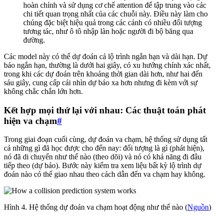
hoàn chỉnh và sử dụng cơ chế attention để tập trung vào các
chi tiết quan trọng nhất của các chuỗi này. Điều này làm cho
chúng đặc biệt hiệu quả trong các cảnh có nhiều đối tượng
tương tác, như ô tô nhập làn hoặc người đi bộ băng qua
đường.
Các model này có thể dự đoán cả lộ trình ngắn hạn và dài hạn. Dự
báo ngắn hạn, thường là dưới hai giây, có xu hướng chính xác nhất,
trong khi các dự đoán trên khoảng thời gian dài hơn, như hai đến
sáu giây, cung cấp cái nhìn dự báo xa hơn nhưng đi kèm với sự
không chắc chắn lớn hơn.
Kết hợp mọi thứ lại với nhau: Các thuật toán phát
hiện va chạm
#
Trong giai đoạn cuối cùng, dự đoán va chạm, hệ thống sử dụng tất
cả những gì đã học được cho đến nay: đối tượng là gì (phát hiện),
nó đã di chuyển như thế nào (theo dõi) và nó có khả năng đi đâu
tiếp theo (dự báo). Bước này kiểm tra xem liệu bất kỳ lộ trình dự
đoán nào có thể giao nhau theo cách dẫn đến va chạm hay không.
Hình 4. Hệ thống dự đoán va chạm hoạt động như thế nào (
Nguồn
)