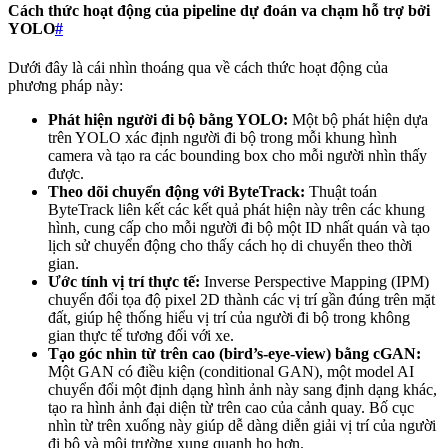
Cách thức hoạt động của pipeline dự đoán va chạm hỗ trợ bởi
YOLO
#
Dưới đây là cái nhìn thoáng qua về cách thức hoạt động của
phương pháp này:
Phát hiện người đi bộ bằng YOLO:
Một bộ phát hiện dựa
trên YOLO xác định người đi bộ trong mỗi khung hình
camera và tạo ra các bounding box cho mỗi người nhìn thấy
được.
Theo dõi chuyển động với ByteTrack:
Thuật toán
ByteTrack liên kết các kết quả phát hiện này trên các khung
hình, cung cấp cho mỗi người đi bộ một ID nhất quán và tạo
lịch sử chuyển động cho thấy cách họ di chuyển theo thời
gian.
Ước tính vị trí thực tế:
Inverse Perspective Mapping (IPM)
chuyển đổi tọa độ pixel 2D thành các vị trí gần đúng trên mặt
đất, giúp hệ thống hiểu vị trí của người đi bộ trong không
gian thực tế tương đối với xe.
Tạo góc nhìn từ trên cao (bird’s-eye-view) bằng cGAN:
Một GAN có điều kiện (conditional GAN), một model AI
chuyển đổi một định dạng hình ảnh này sang định dạng khác,
tạo ra hình ảnh đại diện từ trên cao của cảnh quay. Bố cục
nhìn từ trên xuống này giúp dễ dàng diễn giải vị trí của người
đi bộ và môi trường xung quanh họ hơn.