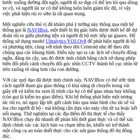
bước xuống đường đột ngột, người đi xe đạp có thể len lỏi qua dòng
xe cộ, và người lái xe có thể không luôn luôn giảm tốc độ, vì vậy
việc phát hiện rủi ro sớm là rất quan trọng.
Một nghiên cứu thú vị đã khám phá ý tưởng này thông qua một hệ
thống gọi là
NAVIBox
, một thiết bị thị giác biên được thiết kế để dự
đoán rủi ro giữa phương tiện và người đi bộ trực tiếp tại giaoex. Hệ
thống sử dụng model
Ultralytics YOLOv8
để phát hiện người đi bộ
và phương tiện, cùng với trình theo dõi Centroid nhẹ để theo dõi
chúng qua các khung hình. Điều này tạo ra các lịch sử chuyển động
ngắn, đáng tin cậy, sau đó được tinh chỉnh bằng cách sử dụng phép
biến đổi phối cảnh chuyển đổi góc nhìn CCTV thành bố cục nhìn từ
trên xuống rõ ràng hơn của con đường.
Với các quỹ đạo đã được tinh chỉnh này, NAVIBox có thể ước tính
cách người tham gia giao thông có khả năng di chuyển trong vài
giây tới và kiểm tra xem lộ trình của họ có thể giao nhau hay không
(còn gọi là kiểm tra giao điểm). Khi hệ thống phát hiện một tương
tác rủi ro, nó ngay lập tức gửi cảnh báo qua màn hình cho tài xế và
loa cho người đi bộ - mà không cần dựa vào máy chủ từ xa hoặc kết
nối mạng. Thử nghiệm tại các địa điểm đô thị thực tế cho thấy
NAVIBox chạy đủ nhanh để phản hồi thời gian thực và có thể xác
định chính xác các kịch bản va chạm tiềm ẩn, khiến nó trở thành
một công cụ an toàn thiết thực cho các nút giao thông đô thị đông
đúc.