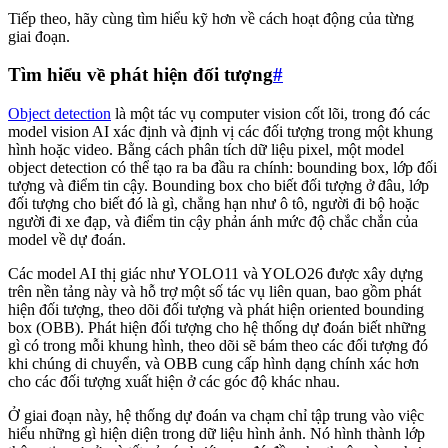
Tiếp theo, hãy cùng tìm hiểu kỹ hơn về cách hoạt động của từng
giai đoạn.
Tìm hiểu về phát hiện đối tượng
#
Object detection
là một tác vụ computer vision cốt lõi, trong đó các
model vision AI xác định và định vị các đối tượng trong một khung
hình hoặc video. Bằng cách phân tích dữ liệu pixel, một model
object detection có thể tạo ra ba đầu ra chính: bounding box, lớp đối
tượng và điểm tin cậy. Bounding box cho biết đối tượng ở đâu, lớp
đối tượng cho biết đó là gì, chẳng hạn như ô tô, người đi bộ hoặc
người đi xe đạp, và điểm tin cậy phản ánh mức độ chắc chắn của
model về dự đoán.
Các model AI thị giác như YOLO11 và YOLO26 được xây dựng
trên nền tảng này và hỗ trợ một số tác vụ liên quan, bao gồm phát
hiện đối tượng, theo dõi đối tượng và phát hiện oriented bounding
box (OBB). Phát hiện đối tượng cho hệ thống dự đoán biết những
gì có trong mỗi khung hình, theo dõi sẽ bám theo các đối tượng đó
khi chúng di chuyển, và OBB cung cấp hình dạng chính xác hơn
cho các đối tượng xuất hiện ở các góc độ khác nhau.
Ở giai đoạn này, hệ thống dự đoán va chạm chỉ tập trung vào việc
hiểu những gì hiện diện trong dữ liệu hình ảnh. Nó hình thành lớp