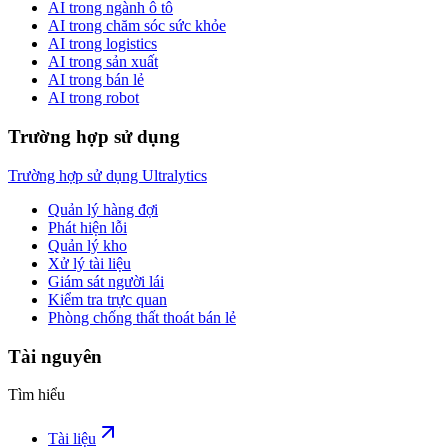
AI trong ngành ô tô
AI trong chăm sóc sức khỏe
AI trong logistics
AI trong sản xuất
AI trong bán lẻ
AI trong robot
Trường hợp sử dụng
Trường hợp sử dụng Ultralytics
Quản lý hàng đợi
Phát hiện lỗi
Quản lý kho
Xử lý tài liệu
Giám sát người lái
Kiểm tra trực quan
Phòng chống thất thoát bán lẻ
Tài nguyên
Tìm hiểu
Tài liệu