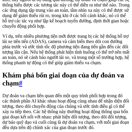
thống hiểu được các tương tác này có thể diễn ra như thế nào. Trong
các ứng dụng tập trung vào an toàn, tầm nhìn xa này có thể được sử
dụng để giảm thiểu rủi ro, trong khi ở các bối cảnh khác, nó có thể
hỗ trợ các tác vụ như lập kế hoạch tuyến đường, định thời gian hoặc
chuyển động phối hợp.
Ví dụ, trên nhiều phương tiện mới được trang bị các hệ thống hỗ trợ
lái xe tiên tiến (ADAS), camera và cảm biến theo dõi con đường
phía trước và ước tính tốc độ phương tiện đang tiến gần đến các đối
tượng lân cận. Nếu hệ thống phát hiện tình huống có thể trở nên mất
an toàn, nó sẽ cảnh báo người lái xe, và trong một số trường hợp, hệ
thống phanh tự động có thể giúp giảm thiểu va chạm.
Khám phá bốn giai đoạn của dự đoán va
chạm
#
Dự đoán va chạm liên quan đến một quy trình phối hợp trong đó
các thành phần AI khác nhau hoạt động cùng nhau để nhận diện đối
tượng, theo dõi chuyển động của chúng và ước tính điều gì có thể
xảy ra tiếp theo. Các hệ thống này thường hoạt động thông qua bốn
giai đoạn kết nối với nhau: phát hiện đối tượng, theo dõi đối tượng,
dự báo quỹ đạo và cuối cùng là dự đoán va chạm, với mỗi giai đoạn
đều dựa trên độ chính xác của giai đoạn trước đó.