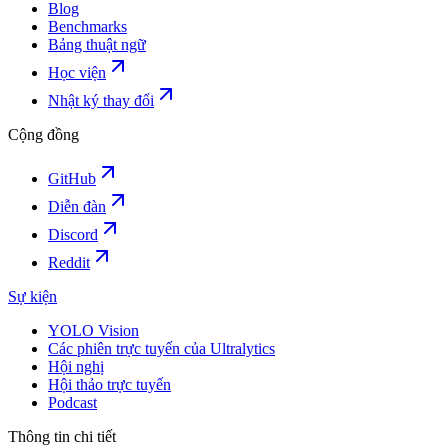
Blog
Benchmarks
Bảng thuật ngữ
Học viện
Nhật ký thay đổi
Cộng đồng
GitHub
Diễn đàn
Discord
Reddit
Sự kiện
YOLO Vision
Các phiên trực tuyến của Ultralytics
Hội nghị
Hội thảo trực tuyến
Podcast
Thông tin chi tiết