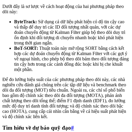
Dưới đây là sơ lược về cách hoạt động của hai phương pháp theo
dõi này:
ByteTrack:
Sử dụng cả dữ liệu phát hiện có độ tin cậy cao
và thấp để duy trì các ID đối tượng nhất quán, với các dự
đoán chuyển động từ Kalman Filter giúp bộ theo dõi duy trì
ổn định khi đối tượng di chuyển nhanh hoặc khó phát hiện
trong thời gian ngắn.
BoT-SORT:
Thuật toán này mở rộng SORT bằng cách kết
hợp các dự đoán chuyển động từ Kalman Filter với các gợi ý
về ngoại hình, cho phép bộ theo dõi bám theo đối tượng đáng
tin cậy hơn trong các cảnh đông đúc hoặc khi bị che khuất
một phần.
Để đo lường hiệu suất của các phương pháp theo dõi này, các nhà
nghiên cứu đánh giá chúng trên các tập dữ liệu và benchmark theo
dõi đa đối tượng (MOT) tiêu chuẩn. Ngoài ra, các chỉ số phổ biến
bao gồm độ chính xác theo dõi đa đối tượng (MOTA), phản ánh
chất lượng theo dõi tổng thể; điểm F1 định danh (IDF1), đo lường
mức độ duy trì danh tính đối tượng; và độ chính xác theo dõi bậc
cao (HOTA), cung cấp cái nhìn cân bằng về cả hiệu suất phát hiện
và độ chính xác liên kết.
Tìm hiểu về dự báo quỹ đạo
#