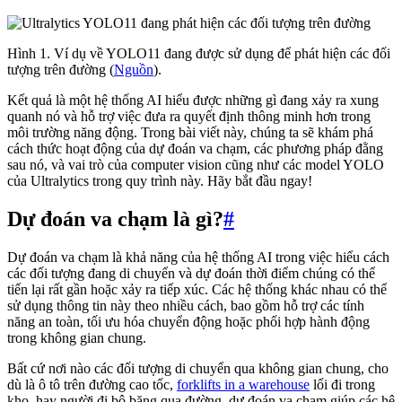
Hình 1. Ví dụ về YOLO11 đang được sử dụng để phát hiện các đối
tượng trên đường (
Nguồn
).
Kết quả là một hệ thống AI hiểu được những gì đang xảy ra xung
quanh nó và hỗ trợ việc đưa ra quyết định thông minh hơn trong
môi trường năng động. Trong bài viết này, chúng ta sẽ khám phá
cách thức hoạt động của dự đoán va chạm, các phương pháp đằng
sau nó, và vai trò của computer vision cũng như các model YOLO
của Ultralytics trong quy trình này. Hãy bắt đầu ngay!
Dự đoán va chạm là gì?
#
Dự đoán va chạm là khả năng của hệ thống AI trong việc hiểu cách
các đối tượng đang di chuyển và dự đoán thời điểm chúng có thể
tiến lại rất gần hoặc xảy ra tiếp xúc. Các hệ thống khác nhau có thể
sử dụng thông tin này theo nhiều cách, bao gồm hỗ trợ các tính
năng an toàn, tối ưu hóa chuyển động hoặc phối hợp hành động
trong không gian chung.
Bất cứ nơi nào các đối tượng di chuyển qua không gian chung, cho
dù là ô tô trên đường cao tốc,
forklifts in a warehouse
lối đi trong
kho, hay người đi bộ băng qua đường, dự đoán va chạm giúp các hệ