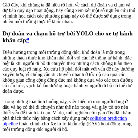
Giờ đây, khi chúng ta đã hiểu rõ hơn về cách dự đoán va chạm và
dự báo quỹ đạo hoạt động, hãy cùng xem xét một số nghiên cứu thú
vị minh họa cách các phương pháp này có thể được sử dụng trong
nhiều môi trường thực tế khác nhau.
Dự đoán va chạm hỗ trợ bởi YOLO cho xe tự hành
khẩn cấp
#
Điều hướng trong môi trường đông đúc, khó đoán là một trong
những thách thức khó khăn nhất đối với các hệ thống tự hành, đặc
biệt là khi người đi bộ di chuyển theo những cách không tuân theo
các quy luật rõ ràng. Xe cứu hộ phải đối mặt với vấn đề này thường
xuyên hơn, vì chúng cần di chuyển nhanh ở tốc độ cao qua các
không gian công cộng đông đúc mà không dựa vào các con đường
có cấu trúc, vạch kẻ làn đường hoặc hành vi người đi bộ có thể dự
đoán được.
Trong những loại tình huống này, việc hiểu rõ mọi người đang ở
đâu và họ có thể di chuyển như thế nào trong vài giây tới trở nên
thiết yếu để tránh tai nạn. Ví dụ, một nghiên cứu gần đây đã khám
phá thách thức này bằng cách xây dựng một
collision prediction
pipeline
hoàn chỉnh cho Xe tự trị khẩn cấp (EAV) hoạt động trong
môi trường đông đúc người đi bộ.