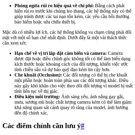
Phòng ngừa rủi ro hiệu quả về chi phí:
Bằng cách phát
hiện rủi ro trước khi chúng leo thang, các hệ thống này có thể
giúp tránh được các tai nạn tốn kém, các yêu cầu bồi thường
bảo hiểm hoặc sửa chữa thiết bị.
Mặc dù có nhiều lợi ích, các hệ thống không va chạm cũng phải đối
mặt với một số hạn chế nhất định. Dưới đây là một vài thách thức
cần xem xét:
Hạn chế về vị trí lắp đặt cảm biến và camera:
Camera
được đặt hoặc điều chỉnh góc không tốt có thể làm biến dạng
kích thước hoặc khoảng cách của đối tượng, khiến việc ước
tính chiều sâu và dự báo quỹ đạo kém tin cậy hơn.
Che khuất (Occlusion):
Các đối tượng có thể bị che khuất
một phần hoặc hoàn toàn phía sau các đối tượng khác. Điều
này gây khó khăn cho việc theo dõi đối tượng vì model bị mất
tính liên tục về thị giác.
Điều kiện môi trường:
Ánh sáng yếu, ánh nắng gay gắt,
mưa, sương mù hoặc chất lượng camera kém có thể làm giảm
khả năng quan sát cảnh quay rõ ràng của model, ảnh hưởng
đến độ chính xác.
Các điểm chính cần lưu ý
#