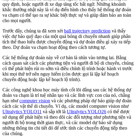
quy định, hoặc người đi xe đạp tăng tốc bất ngờ. Những khoảnh
khắc thường nhật này là ví dụ điển hình cho thấy hệ thống dự đoán
va chạm có thể tạo ra sự khác biệt thực sự và giúp đảm bảo an toàn
cho mọi người.
Trước đây, chúng ta đã xem xét
ball trajectory prediction
và thấy
việc dự báo quỹ đạo của một quả bóng di chuyển nhanh giúp phân
tích thể thao hiểu được chuyển động và dự đoán điều gì xảy ra tiếp
theo. Dự đoán va chạm hoạt động theo cách tương tự.
Các hệ thống dự đoán này về cơ bản là nhìn vào tương lai. Bằng
cách quan sát cách các phương tiện và người đi bộ di chuyển, chúng
có thể phát hiện rủi ro sớm và điều chỉnh lộ trình hoặc hành vi trước
khi mọi thứ trở nên nguy hiểm (còn được gọi là lập kế hoạch
chuyển động hoặc lập kế hoạch lộ trình).
Các công nghệ khoa học máy tính cốt lõi đằng sau các hệ thống dự
đoán va chạm là trí tuệ nhân tạo và các lĩnh vực con của nó, chẳng
hạn như
computer vision
và các phương pháp dự báo giúp dự đoán
cách các vật thể di chuyển. Ví dụ, các model computer vision như
Ultralytics YOLO11
và sắp tới là
Ultralytics YOLO26
có thể được
sử dụng để phát hiện và theo dõi các đối tượng như phương tiện và
người đi bộ trong thời gian thực, và các model dự báo sử dụng
những thông tin chi tiết đó để ước tính các chuyển động tiếp theo
của chúng.