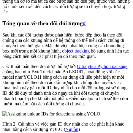
thông tin cơ sở mà tất cả các bước sau đó đều phụ thuộc vào, nhưng
nó chưa xem xét đến cách các đối tượng sẽ di chuyển hoặc tương
tác.
Tổng quan về theo dõi đối tượng
#
Sau khi các đối tượng được phát hiện, bước tiếp theo là theo dõi
chúng qua các khung hình để hệ thống có thể hiểu cách chúng di
chuyển theo thời gian. Mặc dù việc phát hiện cung cấp bounding
box mới trong mỗi khung hình,
object tracking
bổ sung tính liên tục
bằng cách liên kết các phát hiện đó theo thời gian.
Các thuật toán theo dõi được hỗ trợ bởi
Ultralytics Python package
,
chẳng hạn như ByteTrack hoặc BoT-SORT, hoạt động với các
model như YOLO11 bằng cách sử dụng dữ liệu phát hiện từ mỗi
khung hình để theo dõi các đối tượng khi chúng di chuyển. Các
thuật toán này gán một ID duy nhất cho mỗi đối tượng và sử dụng
ID đó để duy trì danh tính đó ngay cả khi đối tượng di chuyển
nhanh hoặc bị che khuất một phần. Điều này tạo ra lịch sử theo dõi
mượt mà nắm bắt cách đối tượng di chuyển.
Hình 2. Cái nhìn về việc gán ID duy nhất cho các phát hiện khác
nhau bằng cách sử dụng YOLO (
Nguồn
)