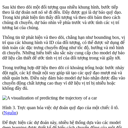
Sau khi theo dõi một đối tượng qua nhiều khung hình, bước tiếp
theo là dự đoán nơi nó sẽ đi đến. Đây được gọi là dự báo quỹ đạo.
Trong khi phát hiện tìm thấy đối tượng và theo dõi bám theo cách
chúng di chuyển, dự báo nhìn về phía trước và ước tính các vị trí
tương lai của chúng.
Thông tin từ phát hiện và theo dõi, chẳng hạn như bounding box, vị
trí qua các khung hình và ID của đối tượng, có thể được sử dụng để
tính toán các đặc trưng chuyển động như tốc độ, hướng và mô hình
di chuyển. Những hiểu biết sâu sắc này cung cấp cho model dự báo
dữ liệu cần thiết để ước tính vị trí của đối tượng trong vài giây tới.
Trong trường hợp dữ liệu theo dõi có khoảng trống hoặc bước nhảy
đột ngột, các kỹ thuật nội suy giúp tái tạo các quỹ đạo mượt mà và
nhất quán hơn. Điều này đảm bảo model dự báo nhận được đầu vào
chuyển động chất lượng cao thay vì dữ liệu vị trí bị nhiễu hoặc
không đầy đủ.
Hình 3. Trực quan hóa việc dự đoán quỹ đạo của một chiếc ô tô.
(
Nguồn
)
Để thực hiện các dự đoán này, nhiều hệ thống dựa vào các model
deep learning được thiết kế để hiểu cách chuyển động của một đối