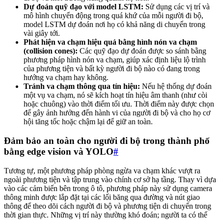
Dự đoán quỹ đạo với model LSTM:
Sử dụng các vị trí và
mô hình chuyển động trong quá khứ của mỗi người đi bộ,
model LSTM dự đoán nơi họ có khả năng di chuyển trong
vài giây tới.
Phát hiện va chạm hiệu quả bằng hình nón va chạm
(collision cones):
Các quỹ đạo dự đoán được so sánh bằng
phương pháp hình nón va chạm, giúp xác định liệu lộ trình
của phương tiện và bất kỳ người đi bộ nào có đang trong
hướng va chạm hay không.
Tránh va chạm thông qua tín hiệu:
Nếu hệ thống dự đoán
một vụ va chạm, nó sẽ kích hoạt tín hiệu âm thanh (như còi
hoặc chuông) vào thời điểm tối ưu. Thời điểm này được chọn
để gây ảnh hưởng đến hành vi của người đi bộ và cho họ cơ
hội tăng tốc hoặc chậm lại để giữ an toàn.
Đảm bảo an toàn cho người đi bộ trong thành phố
bằng edge vision và YOLO
#
Tương tự, một phương pháp phòng ngừa va chạm khác vượt ra
ngoài phương tiện và tập trung vào chính cơ sở hạ tầng. Thay vì dựa
vào các cảm biến bên trong ô tô, phương pháp này sử dụng camera
thông minh được lắp đặt tại các lối băng qua đường và nút giao
thông để theo dõi cách người đi bộ và phương tiện di chuyển trong
thời gian thực. Những vị trí này thường khó đoán; người ta có thể