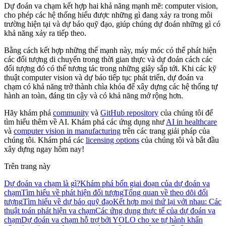
Dự đoán va chạm kết hợp hai khả năng mạnh mẽ: computer vision,
cho phép các hệ thống hiểu được những gì đang xảy ra trong môi
trường hiện tại và dự báo quỹ đạo, giúp chúng dự đoán những gì có
khả năng xảy ra tiếp theo.
Bằng cách kết hợp những thế mạnh này, máy móc có thể phát hiện
các đối tượng di chuyển trong thời gian thực và dự đoán cách các
đối tượng đó có thể tương tác trong những giây sắp tới. Khi các kỹ
thuật computer vision và dự báo tiếp tục phát triển, dự đoán va
chạm có khả năng trở thành chìa khóa để xây dựng các hệ thống tự
hành an toàn, đáng tin cậy và có khả năng mở rộng hơn.
Hãy khám phá
community
và
GitHub repository
của chúng tôi để
tìm hiểu thêm về AI. Khám phá các ứng dụng như
AI in healthcare
và
computer vision in manufacturing
trên các trang giải pháp của
chúng tôi. Khám phá các
licensing options
của chúng tôi và bắt đầu
xây dựng ngay hôm nay!
Trên trang này
Dự đoán va chạm là gì?
Khám phá bốn giai đoạn của dự đoán va
chạm
Tìm hiểu về phát hiện đối tượng
Tổng quan về theo dõi đối
tượng
Tìm hiểu về dự báo quỹ đạo
Kết hợp mọi thứ lại với nhau: Các
thuật toán phát hiện va chạm
Các ứng dụng thực tế của dự đoán va
chạm
Dự đoán va chạm hỗ trợ bởi YOLO cho xe tự hành khẩn