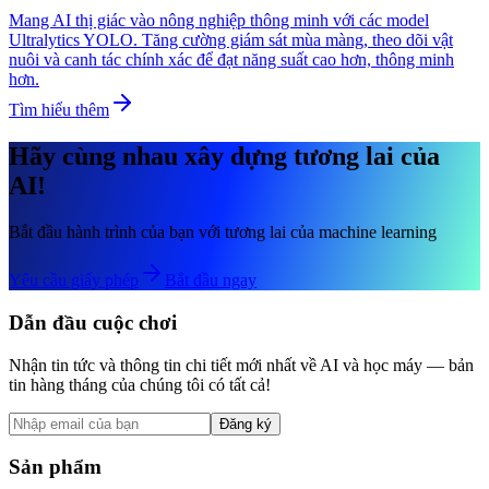
Mang AI thị giác vào nông nghiệp thông minh với các model
Ultralytics YOLO. Tăng cường giám sát mùa màng, theo dõi vật
nuôi và canh tác chính xác để đạt năng suất cao hơn, thông minh
hơn.
Tìm hiểu thêm
Hãy cùng nhau xây dựng tương lai của
AI!
Bắt đầu hành trình của bạn với tương lai của machine learning
Yêu cầu giấy phép
Bắt đầu ngay
Dẫn đầu cuộc chơi
Nhận tin tức và thông tin chi tiết mới nhất về AI và học máy — bản
tin hàng tháng của chúng tôi có tất cả!
Đăng ký
Sản phẩm