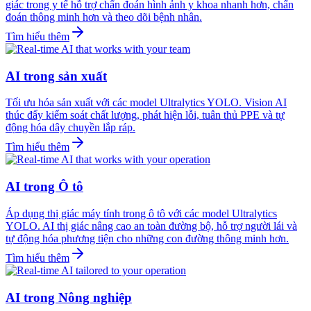
giác trong y tế hỗ trợ chẩn đoán hình ảnh y khoa nhanh hơn, chẩn
đoán thông minh hơn và theo dõi bệnh nhân.
Tìm hiểu thêm
AI trong sản xuất
Tối ưu hóa sản xuất với các model Ultralytics YOLO. Vision AI
thúc đẩy kiểm soát chất lượng, phát hiện lỗi, tuân thủ PPE và tự
động hóa dây chuyền lắp ráp.
Tìm hiểu thêm
AI trong Ô tô
Áp dụng thị giác máy tính trong ô tô với các model Ultralytics
YOLO. AI thị giác nâng cao an toàn đường bộ, hỗ trợ người lái và
tự động hóa phương tiện cho những con đường thông minh hơn.
Tìm hiểu thêm
AI trong Nông nghiệp