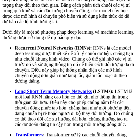
tượng thay đổi theo thời gian. Bằng cách phân tích chuỗi các vị trí
trong quá khứ và các đặc trưng chuyển động, các model này học
được các mô hình di chuyển phổ biến và sử dụng kiến thức đó để
dự báo các lộ trình tương lai.
Dưới đây là một số phương pháp deep learning và machine learning
thường được sử dụng để dự báo quỹ đạo:
Recurrent Neural Networks (RNNs):
RNNs là các model
deep learning được thiết kế để xử lý chuỗi dữ liệu, chẳng hạn
như chuỗi khung hình video. Chúng có thể ghi nhớ các vị trí
trước đó và sử dụng thông tin đó để hiểu cách đối tượng đã di
chuyển. Điều này giúp hệ thống nhận diện các mô hình
chuyển động đơn giản như tăng tốc, giảm tốc hoặc đi theo
đường thẳng.
Long Short-Term Memory Networks
(LSTMs):
LSTM là
một loại RNN nâng cao hơn có thể ghi nhớ thông tin trong
thời gian dài hơn. Điều này cho phép chúng nắm bắt các
chuyển động phức tạp hơn, chẳng hạn như một phương tiện
đang chuẩn bị rẽ hoặc người đi bộ thay đổi hướng. Do chúng
có thể theo dõi các xu hướng dài hơn, chúng thường tạo ra
các dự đoán đáng tin cậy hơn trong môi trường đông đúc.
Transformers
:
Transformer xử lý các chuỗi chuyển động