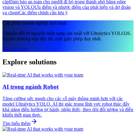
cấp
Đảm bảo an toàn cho người đi bộ trong thành phố bằng edge
vision và YOLO
Ưu điểm và nhược điểm của phát hiện và dự đoán
va chạm
Các điểm chính cần lưu ý
Cấp phép doanh nghiệp linh hoạt
Chuyển đổi từ nguyên mẫu sang sản xuất với Ultralytics YOLO26.
Quyền thương mại đầy đủ, một giấy phép duy nhất.
Bắt đầu ngay
Explore solutions
AI trong ngành Robot
Tăng cường sức mạnh cho các cỗ máy thông minh hơn với các
model Ultralytics YOLO. AI thị giác trong lĩnh vực robot thúc đẩy
khả năng điều hướng tự hành, nhận thức, theo dõi đối tượng và điều
khiển thời gian thực.
Tìm hiểu thêm