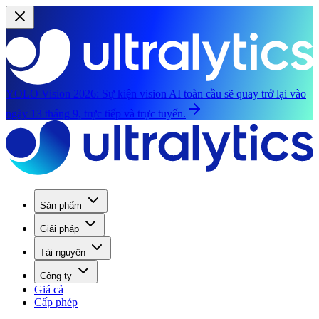
YOLO Vision 2026:
Sự kiện vision AI toàn cầu sẽ quay trở lại vào
ngày 13 tháng 9, trực tiếp và trực tuyến.
Sản phẩm
Giải pháp
Tài nguyên
Công ty
Giá cả
Cấp phép