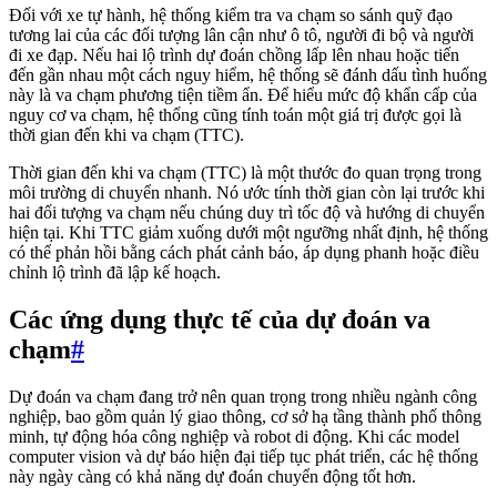
Đối với xe tự hành, hệ thống kiểm tra va chạm so sánh quỹ đạo
tương lai của các đối tượng lân cận như ô tô, người đi bộ và người
đi xe đạp. Nếu hai lộ trình dự đoán chồng lấp lên nhau hoặc tiến
đến gần nhau một cách nguy hiểm, hệ thống sẽ đánh dấu tình huống
này là va chạm phương tiện tiềm ẩn. Để hiểu mức độ khẩn cấp của
nguy cơ va chạm, hệ thống cũng tính toán một giá trị được gọi là
thời gian đến khi va chạm (TTC).
Thời gian đến khi va chạm (TTC) là một thước đo quan trọng trong
môi trường di chuyển nhanh. Nó ước tính thời gian còn lại trước khi
hai đối tượng va chạm nếu chúng duy trì tốc độ và hướng di chuyển
hiện tại. Khi TTC giảm xuống dưới một ngưỡng nhất định, hệ thống
có thể phản hồi bằng cách phát cảnh báo, áp dụng phanh hoặc điều
chỉnh lộ trình đã lập kế hoạch.
Các ứng dụng thực tế của dự đoán va
chạm
#
Dự đoán va chạm đang trở nên quan trọng trong nhiều ngành công
nghiệp, bao gồm quản lý giao thông, cơ sở hạ tầng thành phố thông
minh, tự động hóa công nghiệp và robot di động. Khi các model
computer vision và dự báo hiện đại tiếp tục phát triển, các hệ thống
này ngày càng có khả năng dự đoán chuyển động tốt hơn.