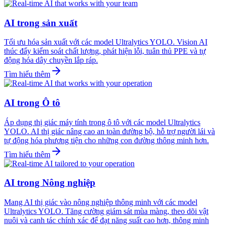
AI trong sản xuất
Tối ưu hóa sản xuất với các model Ultralytics YOLO. Vision AI
thúc đẩy kiểm soát chất lượng, phát hiện lỗi, tuân thủ PPE và tự
động hóa dây chuyền lắp ráp.
Tìm hiểu thêm
AI trong Ô tô
Áp dụng thị giác máy tính trong ô tô với các model Ultralytics
YOLO. AI thị giác nâng cao an toàn đường bộ, hỗ trợ người lái và
tự động hóa phương tiện cho những con đường thông minh hơn.
Tìm hiểu thêm
AI trong Nông nghiệp
Mang AI thị giác vào nông nghiệp thông minh với các model
Ultralytics YOLO. Tăng cường giám sát mùa màng, theo dõi vật
nuôi và canh tác chính xác để đạt năng suất cao hơn, thông minh