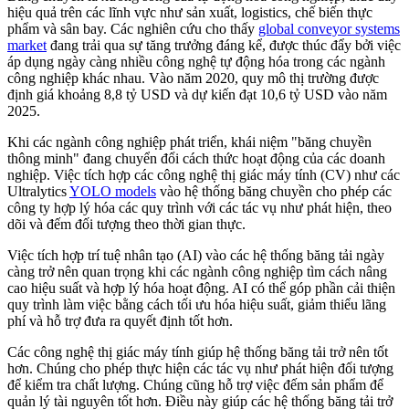
hiệu quả trên các lĩnh vực như sản xuất, logistics, chế biến thực
phẩm và sân bay. Các nghiên cứu cho thấy
global conveyor systems
market
đang trải qua sự tăng trưởng đáng kể, được thúc đẩy bởi việc
áp dụng ngày càng nhiều công nghệ tự động hóa trong các ngành
công nghiệp khác nhau. Vào năm 2020, quy mô thị trường được
định giá khoảng 8,8 tỷ USD và dự kiến đạt 10,6 tỷ USD vào năm
2025.
Khi các ngành công nghiệp phát triển, khái niệm "băng chuyền
thông minh" đang chuyển đổi cách thức hoạt động của các doanh
nghiệp. Việc tích hợp các công nghệ thị giác máy tính (CV) như các
Ultralytics
YOLO models
vào hệ thống băng chuyền cho phép các
công ty hợp lý hóa các quy trình với các tác vụ như phát hiện, theo
dõi và đếm đối tượng theo thời gian thực.
Việc tích hợp trí tuệ nhân tạo (AI) vào các hệ thống băng tải ngày
càng trở nên quan trọng khi các ngành công nghiệp tìm cách nâng
cao hiệu suất và hợp lý hóa hoạt động. AI có thể góp phần cải thiện
quy trình làm việc bằng cách tối ưu hóa hiệu suất, giảm thiểu lãng
phí và hỗ trợ đưa ra quyết định tốt hơn.
Các công nghệ thị giác máy tính giúp hệ thống băng tải trở nên tốt
hơn. Chúng cho phép thực hiện các tác vụ như phát hiện đối tượng
để kiểm tra chất lượng. Chúng cũng hỗ trợ việc đếm sản phẩm để
quản lý tài nguyên tốt hơn. Điều này giúp các hệ thống băng tải trở