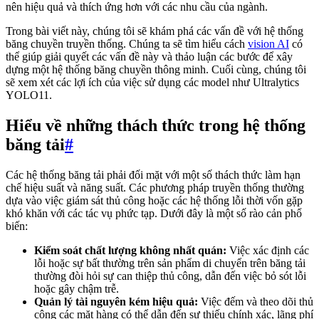
nên hiệu quả và thích ứng hơn với các nhu cầu của ngành.
Trong bài viết này, chúng tôi sẽ khám phá các vấn đề với hệ thống
băng chuyền truyền thống. Chúng ta sẽ tìm hiểu cách
vision AI
có
thể giúp giải quyết các vấn đề này và thảo luận các bước để xây
dựng một hệ thống băng chuyền thông minh. Cuối cùng, chúng tôi
sẽ xem xét các lợi ích của việc sử dụng các model như Ultralytics
YOLO11.
Hiểu về những thách thức trong hệ thống
băng tải
#
Các hệ thống băng tải phải đối mặt với một số thách thức làm hạn
chế hiệu suất và năng suất. Các phương pháp truyền thống thường
dựa vào việc giám sát thủ công hoặc các hệ thống lỗi thời vốn gặp
khó khăn với các tác vụ phức tạp. Dưới đây là một số rào cản phổ
biến:
Kiểm soát chất lượng không nhất quán:
Việc xác định các
lỗi hoặc sự bất thường trên sản phẩm di chuyển trên băng tải
thường đòi hỏi sự can thiệp thủ công, dẫn đến việc bỏ sót lỗi
hoặc gây chậm trễ.
Quản lý tài nguyên kém hiệu quả:
Việc đếm và theo dõi thủ
công các mặt hàng có thể dẫn đến sự thiếu chính xác, lãng phí