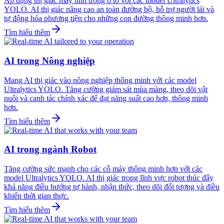
Áp dụng thị giác máy tính trong ô tô với các model Ultralytics
YOLO. AI thị giác nâng cao an toàn đường bộ, hỗ trợ người lái và
tự động hóa phương tiện cho những con đường thông minh hơn.
Tìm hiểu thêm
AI trong Nông nghiệp
Mang AI thị giác vào nông nghiệp thông minh với các model
Ultralytics YOLO. Tăng cường giám sát mùa màng, theo dõi vật
nuôi và canh tác chính xác để đạt năng suất cao hơn, thông minh
hơn.
Tìm hiểu thêm
AI trong ngành Robot
Tăng cường sức mạnh cho các cỗ máy thông minh hơn với các
model Ultralytics YOLO. AI thị giác trong lĩnh vực robot thúc đẩy
khả năng điều hướng tự hành, nhận thức, theo dõi đối tượng và điều
khiển thời gian thực.
Tìm hiểu thêm