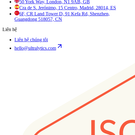
50 York Way, London, N1 9AB, GB
Cra de S. Jerónimo, 15 Centro, Madrid, 28014, ES
6F, CR Land Tower D, 91 Kefa Rd, Shenzhen,
Guangdong 518057, CN
Liên hệ
Liên hệ chúng tôi
hello@ultralytics.com