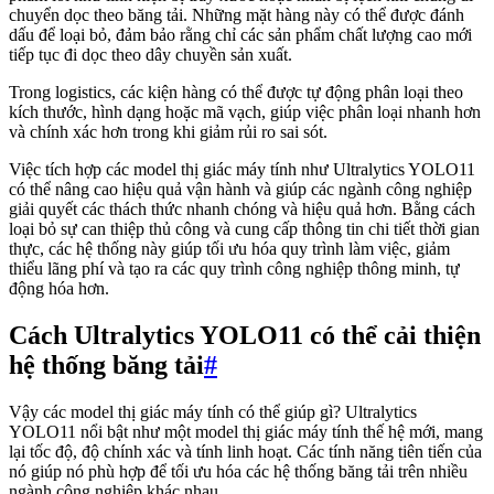
chuyển dọc theo băng tải. Những mặt hàng này có thể được đánh
dấu để loại bỏ, đảm bảo rằng chỉ các sản phẩm chất lượng cao mới
tiếp tục đi dọc theo dây chuyền sản xuất.
Trong logistics, các kiện hàng có thể được tự động phân loại theo
kích thước, hình dạng hoặc mã vạch, giúp việc phân loại nhanh hơn
và chính xác hơn trong khi giảm rủi ro sai sót.
Việc tích hợp các model thị giác máy tính như Ultralytics YOLO11
có thể nâng cao hiệu quả vận hành và giúp các ngành công nghiệp
giải quyết các thách thức nhanh chóng và hiệu quả hơn. Bằng cách
loại bỏ sự can thiệp thủ công và cung cấp thông tin chi tiết thời gian
thực, các hệ thống này giúp tối ưu hóa quy trình làm việc, giảm
thiểu lãng phí và tạo ra các quy trình công nghiệp thông minh, tự
động hóa hơn.
Cách Ultralytics YOLO11 có thể cải thiện
hệ thống băng tải
#
Vậy các model thị giác máy tính có thể giúp gì? Ultralytics
YOLO11 nổi bật như một model thị giác máy tính thế hệ mới, mang
lại tốc độ, độ chính xác và tính linh hoạt. Các tính năng tiên tiến của
nó giúp nó phù hợp để tối ưu hóa các hệ thống băng tải trên nhiều
ngành công nghiệp khác nhau.