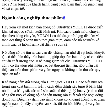
cao sự hài lòng của khách hàng bằng cách giảm thiểu lỗi giao hàng
và sự chậm trễ.
Ngành công nghiệp thực phẩm
#
Hãy xem xét một kịch bản trong đó Ultralytics YOLO11 được triển
khai tại một cơ sở sản xuất bánh mì. Khi các ổ bánh mì di chuyển
dọc theo băng chuyền, YOLO11 có thể được sử dụng để đếm và
theo dõi từng ổ bánh theo thời gian thực, đảm bảo hồ sơ kiểm kê
chính xác và luồng sản xuất diễn ra suôn sẻ.
Nó cũng có thể tìm ra các vấn đề, chẳng hạn như dị vật hoặc khuyết
tật có thể nhìn thấy trên bánh mì, giúp thợ làm bánh duy trì các tiêu
chuẩn chất lượng cao. Khả năng giám sát của Ultralytics YOLO11
cũng có thể giúp phát hiện các bất thường tiềm ẩn, góp phần cải
thiện an toàn thực phẩm và giảm nguy cơ không tuân thủ các quy
định an toàn.
Khả năng đếm đối tượng của Ultralytics YOLO11 đặc biệt hữu ích
trong sản xuất bánh mì. Bằng cách đếm chính xác từng ổ bánh khi
nó đi qua băng tải, các nhà sản xuất có thể hợp lý hóa việc theo dõi
hàng tồn kho và đồng bộ hóa sản lượng sản xuất với các hoạt động
đóng gói. Điều này đảm bảo rằng không có khoảng trống hoặc điểm
nghẽn nào trên dây chuyền sản xuất, tối ưu hóa hiệu quả và giảm