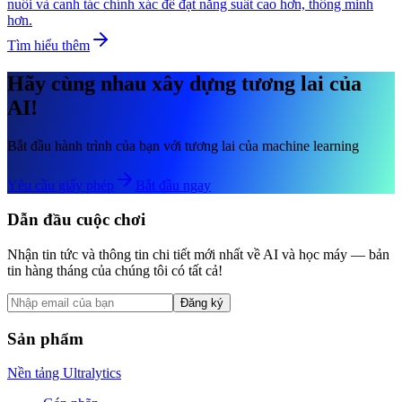
nuôi và canh tác chính xác để đạt năng suất cao hơn, thông minh
hơn.
Tìm hiểu thêm
Hãy cùng nhau xây dựng tương lai của
AI!
Bắt đầu hành trình của bạn với tương lai của machine learning
Yêu cầu giấy phép
Bắt đầu ngay
Dẫn đầu cuộc chơi
Nhận tin tức và thông tin chi tiết mới nhất về AI và học máy — bản
tin hàng tháng của chúng tôi có tất cả!
Đăng ký
Sản phẩm
Nền tảng Ultralytics