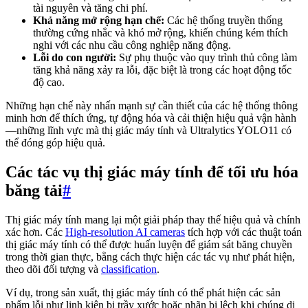
tài nguyên và tăng chi phí.
Khả năng mở rộng hạn chế:
Các hệ thống truyền thống
thường cứng nhắc và khó mở rộng, khiến chúng kém thích
nghi với các nhu cầu công nghiệp năng động.
Lỗi do con người:
Sự phụ thuộc vào quy trình thủ công làm
tăng khả năng xảy ra lỗi, đặc biệt là trong các hoạt động tốc
độ cao.
Những hạn chế này nhấn mạnh sự cần thiết của các hệ thống thông
minh hơn để thích ứng, tự động hóa và cải thiện hiệu quả vận hành
—những lĩnh vực mà thị giác máy tính và Ultralytics YOLO11 có
thể đóng góp hiệu quả.
Các tác vụ thị giác máy tính để tối ưu hóa
băng tải
#
Thị giác máy tính mang lại một giải pháp thay thế hiệu quả và chính
xác hơn. Các
High-resolution AI cameras
tích hợp với các thuật toán
thị giác máy tính có thể được huấn luyện để giám sát băng chuyền
trong thời gian thực, bằng cách thực hiện các tác vụ như phát hiện,
theo dõi đối tượng và
classification
.
Ví dụ, trong sản xuất, thị giác máy tính có thể phát hiện các sản
phẩm lỗi như linh kiện bị trầy xước hoặc nhãn bị lệch khi chúng di