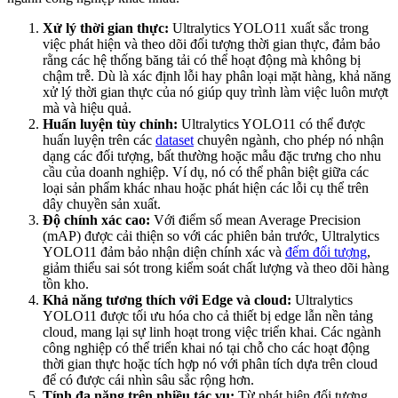
Xử lý thời gian thực:
Ultralytics YOLO11 xuất sắc trong
việc phát hiện và theo dõi đối tượng thời gian thực, đảm bảo
rằng các hệ thống băng tải có thể hoạt động mà không bị
chậm trễ. Dù là xác định lỗi hay phân loại mặt hàng, khả năng
xử lý thời gian thực của nó giúp quy trình làm việc luôn mượt
mà và hiệu quả.
Huấn luyện tùy chỉnh:
Ultralytics YOLO11 có thể được
huấn luyện trên các
dataset
chuyên ngành, cho phép nó nhận
dạng các đối tượng, bất thường hoặc mẫu đặc trưng cho nhu
cầu của doanh nghiệp. Ví dụ, nó có thể phân biệt giữa các
loại sản phẩm khác nhau hoặc phát hiện các lỗi cụ thể trên
dây chuyền sản xuất.
Độ chính xác cao:
Với điểm số mean Average Precision
(mAP) được cải thiện so với các phiên bản trước, Ultralytics
YOLO11 đảm bảo nhận diện chính xác và
đếm đối tượng
,
giảm thiểu sai sót trong kiểm soát chất lượng và theo dõi hàng
tồn kho.
Khả năng tương thích với Edge và cloud:
Ultralytics
YOLO11 được tối ưu hóa cho cả thiết bị edge lẫn nền tảng
cloud, mang lại sự linh hoạt trong việc triển khai. Các ngành
công nghiệp có thể triển khai nó tại chỗ cho các hoạt động
thời gian thực hoặc tích hợp nó với phân tích dựa trên cloud
để có được cái nhìn sâu sắc rộng hơn.
Tính đa năng trên nhiều tác vụ:
Từ phát hiện đối tượng