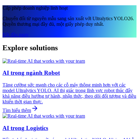
Cấp phép doanh nghiệp linh hoạt
Chuyển đổi từ nguyên mẫu sang sản xuất với Ultralytics YOLO26.
Quyền thương mại đầy đủ, một giấy phép duy nhất.
Bắt đầu ngay
Explore solutions
AI trong ngành Robot
Tăng cường sức mạnh cho các cỗ máy thông minh hơn với các
model Ultralytics YOLO. AI thị giác trong lĩnh vực robot thúc đẩy
khả năng điều hướng tự hành, nhận thức, theo dõi đối tượng và điều
khiển thời gian thực.
Tìm hiểu thêm
AI trong Logistics