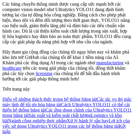
Các băng chuyền thông minh được cung cấp sức mạnh bởi các
computer vision model như Ultralytics YOLO11 đang định hình
tương lai của tự động hóa công nghiệp. Bằng cách cho phép phát
hiện, theo dõi và đếm đối tượng theo thời gian thực, YOLO11 nâng
cao hiệu suất, giảm thiểu lãng phí và đảm bảo các tiêu chuẩn vận
hành cao. Dù là cải thiện kiểm soát chất lượng trong sản xuất, hợp
lý hóa logistics hay đảm bảo an toàn thực phẩm, YOLO11 đều cung
cấp các giải pháp đa năng phù hợp với nhu cầu của ngành.
Hãy tham gia cộng đồng của chúng tôi ngay hôm nay và khám phá
kho lưu trữ GitHub của chúng tôi để khai 1 tiềm năng của AI.
Khám phá các ứng dụng AI trong các ngành như
manufacturing
và
healthcare
trên các trang giải pháp của chúng tôi, đồng thời khám
phá các tùy chọn
licensing
của chúng tôi để bắt đầu hành trình
hướng tới các giải pháp thông minh hơn!
Trên trang này
Hiểu về những thách thức trong hệ thống băng tải
Các tác vụ thị giác
máy tính để tối ưu hóa băng tải
Cách Ultralytics YOLO11 có thể cải
thiện hệ thống băng tải
Các ứng dụng chính của Ultralytics YOLO11
trong băng tải
Sản xuất và kiểm soát chất lượng
Logistics và kho
bãi
Ngành công nghiệp thực phẩm
Xử lý hành lý sân bay
Lợi ích của
việc sử dụng Ultralytics YOLO11 trong các hệ thống băng tải
Kết
luận