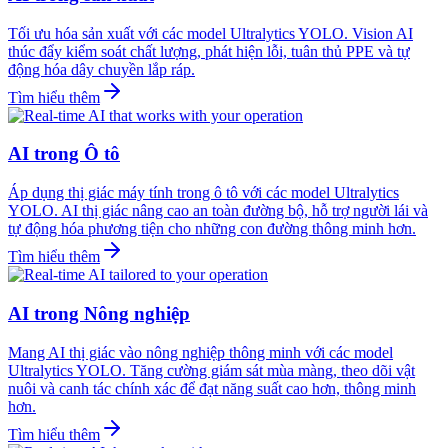
Tối ưu hóa sản xuất với các model Ultralytics YOLO. Vision AI
thúc đẩy kiểm soát chất lượng, phát hiện lỗi, tuân thủ PPE và tự
động hóa dây chuyền lắp ráp.
Tìm hiểu thêm
AI trong Ô tô
Áp dụng thị giác máy tính trong ô tô với các model Ultralytics
YOLO. AI thị giác nâng cao an toàn đường bộ, hỗ trợ người lái và
tự động hóa phương tiện cho những con đường thông minh hơn.
Tìm hiểu thêm
AI trong Nông nghiệp
Mang AI thị giác vào nông nghiệp thông minh với các model
Ultralytics YOLO. Tăng cường giám sát mùa màng, theo dõi vật
nuôi và canh tác chính xác để đạt năng suất cao hơn, thông minh
hơn.
Tìm hiểu thêm