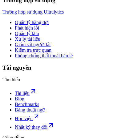
Trường hợp sử dụng
Trường hợp sử dụng Ultralytics
Quản lý hàng đợi
Phát hiện lỗi
Quản lý kho
Xử lý tài liệu
Giám sát người lái
Kiểm tra trực quan
Phòng chống thất thoát bán lẻ
Tài nguyên
Tìm hiểu
Tài liệu
Blog
Benchmarks
Bảng thuật ngữ
Học viện
Nhật ký thay đổi
Cộng đồng