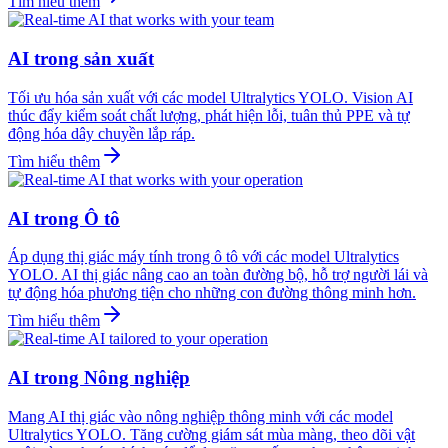
Tìm hiểu thêm
AI trong sản xuất
Tối ưu hóa sản xuất với các model Ultralytics YOLO. Vision AI
thúc đẩy kiểm soát chất lượng, phát hiện lỗi, tuân thủ PPE và tự
động hóa dây chuyền lắp ráp.
Tìm hiểu thêm
AI trong Ô tô
Áp dụng thị giác máy tính trong ô tô với các model Ultralytics
YOLO. AI thị giác nâng cao an toàn đường bộ, hỗ trợ người lái và
tự động hóa phương tiện cho những con đường thông minh hơn.
Tìm hiểu thêm
AI trong Nông nghiệp
Mang AI thị giác vào nông nghiệp thông minh với các model
Ultralytics YOLO. Tăng cường giám sát mùa màng, theo dõi vật