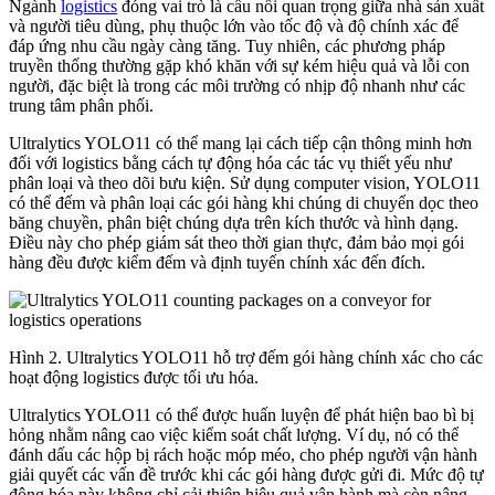
Ngành
logistics
đóng vai trò là cầu nối quan trọng giữa nhà sản xuất
và người tiêu dùng, phụ thuộc lớn vào tốc độ và độ chính xác để
đáp ứng nhu cầu ngày càng tăng. Tuy nhiên, các phương pháp
truyền thống thường gặp khó khăn với sự kém hiệu quả và lỗi con
người, đặc biệt là trong các môi trường có nhịp độ nhanh như các
trung tâm phân phối.
Ultralytics YOLO11 có thể mang lại cách tiếp cận thông minh hơn
đối với logistics bằng cách tự động hóa các tác vụ thiết yếu như
phân loại và theo dõi bưu kiện. Sử dụng computer vision, YOLO11
có thể đếm và phân loại các gói hàng khi chúng di chuyển dọc theo
băng chuyền, phân biệt chúng dựa trên kích thước và hình dạng.
Điều này cho phép giám sát theo thời gian thực, đảm bảo mọi gói
hàng đều được kiểm đếm và định tuyến chính xác đến đích.
Hình 2. Ultralytics YOLO11 hỗ trợ đếm gói hàng chính xác cho các
hoạt động logistics được tối ưu hóa.
Ultralytics YOLO11 có thể được huấn luyện để phát hiện bao bì bị
hỏng nhằm nâng cao việc kiểm soát chất lượng. Ví dụ, nó có thể
đánh dấu các hộp bị rách hoặc móp méo, cho phép người vận hành
giải quyết các vấn đề trước khi các gói hàng được gửi đi. Mức độ tự
động hóa này không chỉ cải thiện hiệu quả vận hành mà còn nâng