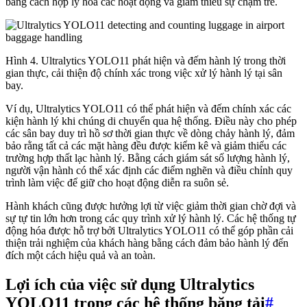
bằng cách hợp lý hóa các hoạt động và giảm thiểu sự chậm trễ.
Hình 4. Ultralytics YOLO11 phát hiện và đếm hành lý trong thời
gian thực, cải thiện độ chính xác trong việc xử lý hành lý tại sân
bay.
Ví dụ, Ultralytics YOLO11 có thể phát hiện và đếm chính xác các
kiện hành lý khi chúng di chuyển qua hệ thống. Điều này cho phép
các sân bay duy trì hồ sơ thời gian thực về dòng chảy hành lý, đảm
bảo rằng tất cả các mặt hàng đều được kiểm kê và giảm thiểu các
trường hợp thất lạc hành lý. Bằng cách giám sát số lượng hành lý,
người vận hành có thể xác định các điểm nghẽn và điều chỉnh quy
trình làm việc để giữ cho hoạt động diễn ra suôn sẻ.
Hành khách cũng được hưởng lợi từ việc giảm thời gian chờ đợi và
sự tự tin lớn hơn trong các quy trình xử lý hành lý. Các hệ thống tự
động hóa được hỗ trợ bởi Ultralytics YOLO11 có thể góp phần cải
thiện trải nghiệm của khách hàng bằng cách đảm bảo hành lý đến
đích một cách hiệu quả và an toàn.
Lợi ích của việc sử dụng Ultralytics
YOLO11 trong các hệ thống băng tải
#