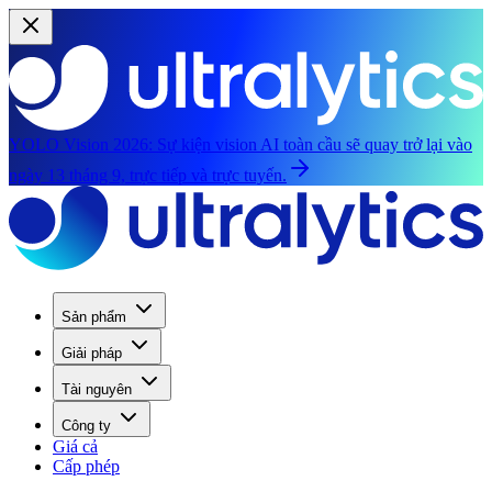
YOLO Vision 2026:
Sự kiện vision AI toàn cầu sẽ quay trở lại vào
ngày 13 tháng 9, trực tiếp và trực tuyến.
Sản phẩm
Giải pháp
Tài nguyên
Công ty
Giá cả
Cấp phép