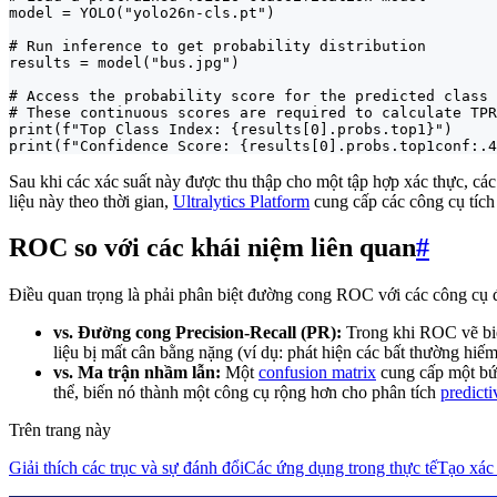
model = YOLO("yolo26n-cls.pt")

# Run inference to get probability distribution

results = model("bus.jpg")

# Access the probability score for the predicted class

# These continuous scores are required to calculate TPR
print(f"Top Class Index: {results[0].probs.top1}")

print(f"Confidence Score: {results[0].probs.top1conf:.4
Sau khi các xác suất này được thu thập cho một tập hợp xác thực, các
liệu này theo thời gian,
Ultralytics Platform
cung cấp các công cụ tích 
ROC so với các khái niệm liên quan
#
Điều quan trọng là phải phân biệt đường cong ROC với các công cụ 
vs. Đường cong Precision-Recall (PR):
Trong khi ROC vẽ bi
liệu bị mất cân bằng nặng (ví dụ: phát hiện các bất thường hiế
vs. Ma trận nhầm lẫn:
Một
confusion matrix
cung cấp một bức
thể, biến nó thành một công cụ rộng hơn cho phân tích
predict
Trên trang này
Giải thích các trục và sự đánh đổi
Các ứng dụng trong thực tế
Tạo xác