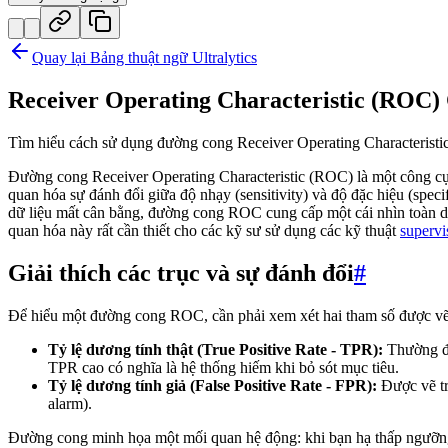
Quay lại Bảng thuật ngữ Ultralytics
Receiver Operating Characteristic (ROC)
Tìm hiểu cách sử dụng đường cong Receiver Operating Characterist
Đường cong Receiver Operating Characteristic (ROC) là một công cụ 
quan hóa sự đánh đổi giữa độ nhạy (sensitivity) và độ đặc hiệu (specif
dữ liệu mất cân bằng, đường cong ROC cung cấp một cái nhìn toàn diệ
quan hóa này rất cần thiết cho các kỹ sư sử dụng các kỹ thuật
supervi
Giải thích các trục và sự đánh đổi
#
Để hiểu một đường cong ROC, cần phải xem xét hai tham số được vẽ 
Tỷ lệ dương tính thật (True Positive Rate - TPR):
Thường đ
TPR cao có nghĩa là hệ thống hiếm khi bỏ sót mục tiêu.
Tỷ lệ dương tính giả (False Positive Rate - FPR):
Được vẽ trê
alarm).
Đường cong minh họa một mối quan hệ động: khi bạn hạ thấp ngưỡ