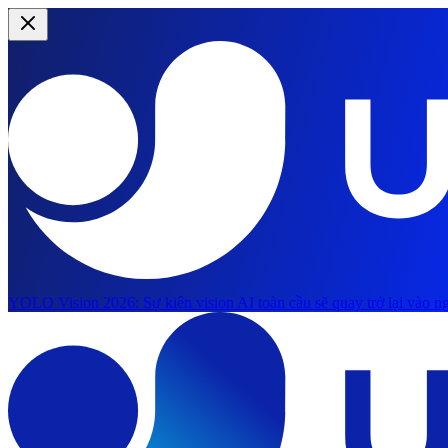
YOLO Vision 2026:
Sự kiện vision AI toàn cầu sẽ quay trở lại vào ng