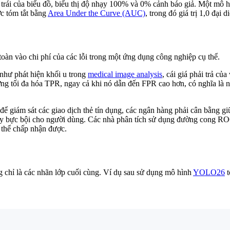
ên trái của biểu đồ, biểu thị độ nhạy 100% và 0% cảnh báo giả. Một mô
ợc tóm tắt bằng
Area Under the Curve (AUC)
, trong đó giá trị 1,0 đại 
àn vào chi phí của các lỗi trong một ứng dụng công nghiệp cụ thể.
ụ như phát hiện khối u trong
medical image analysis
, cái giá phải trả củ
g tối đa hóa TPR, ngay cả khi nó dẫn đến FPR cao hơn, có nghĩa là n
ể giám sát các giao dịch thẻ tín dụng, các ngân hàng phải cân bằng g
ây bực bội cho người dùng. Các nhà phân tích sử dụng đường cong RO
 thể chấp nhận được.
chỉ là các nhãn lớp cuối cùng. Ví dụ sau sử dụng mô hình
YOLO26
t