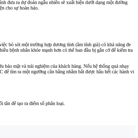
 hình đưa ra dự đoán ngẫu nhiên sẽ xuất hiện dưới dạng một đường
diện cho sự hoàn hảo.
a việc bỏ sót một trường hợp dương tính (âm tính giả) có khả năng đe
hiều bệnh nhân khỏe mạnh hơn có thể ban đầu bị gắn cờ để kiểm tra
iữa bảo mật và trải nghiệm của khách hàng. Nếu hệ thống quá nhạy
C để tìm ra một ngưỡng cân bằng nhằm bắt được hầu hết các hành vi
ối tân để tạo ra điểm số phân loại.