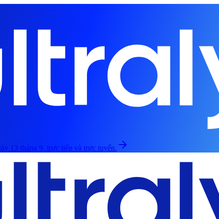
ày 13 tháng 9, trực tiếp và trực tuyến.