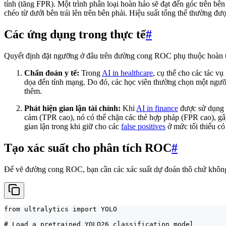
tính (tăng FPR). Một trình phân loại hoàn hảo sẽ đạt đến góc trên b
chéo từ dưới bên trái lên trên bên phải. Hiệu suất tổng thể thường đư
Các ứng dụng trong thực tế
#
Quyết định đặt ngưỡng ở đâu trên đường cong ROC phụ thuộc hoàn to
Chẩn đoán y tế:
Trong
AI in healthcare
, cụ thể cho các tác v
dọa đến tính mạng. Do đó, các học viên thường chọn một ngưỡn
thêm.
Phát hiện gian lận tài chính:
Khi
AI in finance
được sử dụng đ
cảm (TPR cao), nó có thể chặn các thẻ hợp pháp (FPR cao), g
gian lận trong khi giữ cho các
false positives
ở mức tối thiểu có
Tạo xác suất cho phân tích ROC
#
Để vẽ đường cong ROC, bạn cần các xác suất dự đoán thô chứ không 
from ultralytics import YOLO

# Load a pretrained YOLO26 classification model
