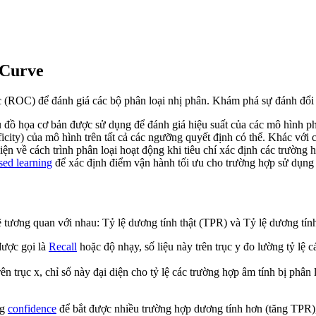
 Curve
ic (ROC) để đánh giá các bộ phân loại nhị phân. Khám phá sự đánh đổ
đồ họa cơ bản được sử dụng để đánh giá hiệu suất của các mô hình ph
icity) của mô hình trên tất cả các ngưỡng quyết định có thể. Khác với c
n về cách trình phân loại hoạt động khi tiêu chí xác định các trường 
sed learning
để xác định điểm vận hành tối ưu cho trường hợp sử dụng 
tương quan với nhau: Tỷ lệ dương tính thật (TPR) và Tỷ lệ dương tính
ược gọi là
Recall
hoặc độ nhạy, số liệu này trên trục y đo lường tỷ lệ 
n trục x, chỉ số này đại diện cho tỷ lệ các trường hợp âm tính bị phân 
ng
confidence
để bắt được nhiều trường hợp dương tính hơn (tăng TPR)