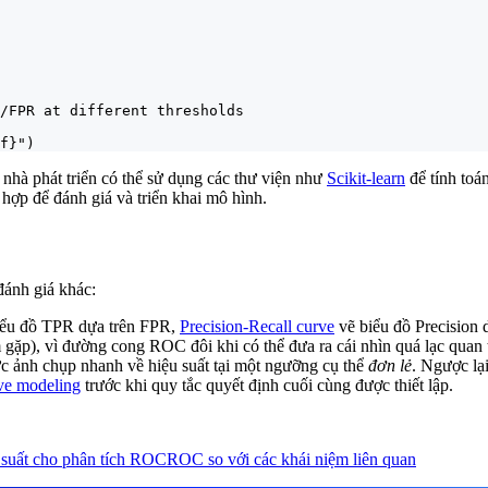
/FPR at different thresholds

f}")
 nhà phát triển có thể sử dụng các thư viện như
Scikit-learn
để tính toá
hợp để đánh giá và triển khai mô hình.
đánh giá khác:
ểu đồ TPR dựa trên FPR,
Precision-Recall curve
vẽ biểu đồ Precision 
m gặp), vì đường cong ROC đôi khi có thể đưa ra cái nhìn quá lạc quan
 ảnh chụp nhanh về hiệu suất tại một ngưỡng cụ thể
đơn lẻ
. Ngược lạ
ive modeling
trước khi quy tắc quyết định cuối cùng được thiết lập.
 suất cho phân tích ROC
ROC so với các khái niệm liên quan