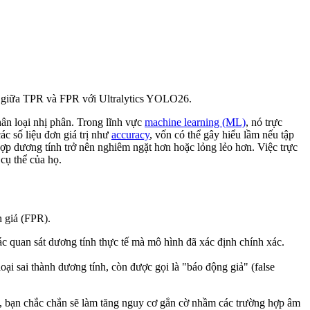
i giữa TPR và FPR với Ultralytics YOLO26.
ân loại nhị phân. Trong lĩnh vực
machine learning (ML)
, nó trực
ác số liệu đơn giá trị như
accuracy
, vốn có thể gây hiểu lầm nếu tập
hợp dương tính trở nên nghiêm ngặt hơn hoặc lỏng lẻo hơn. Việc trực
cụ thể của họ.
 giả (FPR).
các quan sát dương tính thực tế mà mô hình đã xác định chính xác.
loại sai thành dương tính, còn được gọi là "báo động giả" (false
, bạn chắc chắn sẽ làm tăng nguy cơ gắn cờ nhầm các trường hợp âm