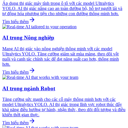
Áp dụng thị giác máy tính trong ô tô với các model Ultralytics
YOLO. AI thị giác nâng cao an toàn đường bộ, hỗ trợ người lái và
tự động hóa phương tiện cho những con đường thông minh hơn.
Tìm hiểu thêm
AI trong Nông nghiệp
Mang AI thị giác vào nông nghiệp thông minh với các model
Ultralytics YOLO. Tăng cường giám sát mùa màng, theo dõi vật
nuôi và canh tác chính xác để đạt năng suất cao hơn, thông minh
hơn.
Tìm hiểu thêm
AI trong ngành Robot
Tăng cường sức mạnh cho các cỗ máy thông minh hơn với các
model Ultralytics YOLO. AI thị giác trong lĩnh vực robot thúc đẩy
khả năng điều hướng tự hành, nhận thức, theo dõi đối tượng và điều
khiển thời gian thực.
Tìm hiểu thêm