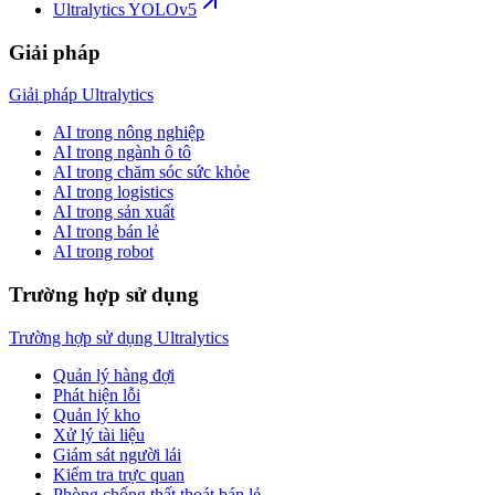
Ultralytics YOLOv5
Giải pháp
Giải pháp Ultralytics
AI trong nông nghiệp
AI trong ngành ô tô
AI trong chăm sóc sức khỏe
AI trong logistics
AI trong sản xuất
AI trong bán lẻ
AI trong robot
Trường hợp sử dụng
Trường hợp sử dụng Ultralytics
Quản lý hàng đợi
Phát hiện lỗi
Quản lý kho
Xử lý tài liệu
Giám sát người lái
Kiểm tra trực quan
Phòng chống thất thoát bán lẻ