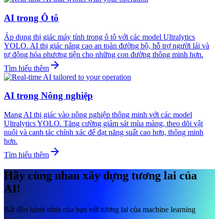
AI trong Ô tô
Áp dụng thị giác máy tính trong ô tô với các model Ultralytics
YOLO. AI thị giác nâng cao an toàn đường bộ, hỗ trợ người lái và
tự động hóa phương tiện cho những con đường thông minh hơn.
Tìm hiểu thêm
AI trong Nông nghiệp
Mang AI thị giác vào nông nghiệp thông minh với các model
Ultralytics YOLO. Tăng cường giám sát mùa màng, theo dõi vật
nuôi và canh tác chính xác để đạt năng suất cao hơn, thông minh
hơn.
Tìm hiểu thêm
Hãy cùng nhau xây dựng tương lai của
AI!
Bắt đầu hành trình của bạn với tương lai của machine learning