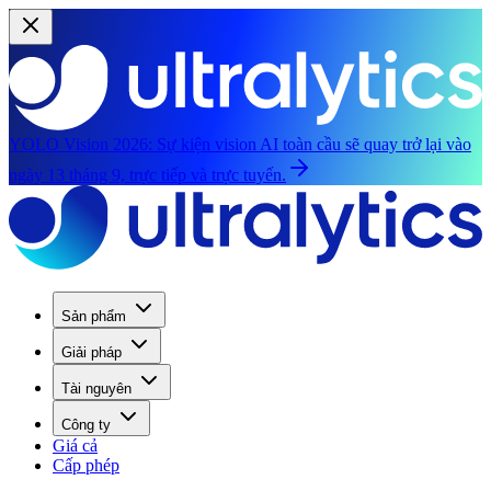
YOLO Vision 2026:
Sự kiện vision AI toàn cầu sẽ quay trở lại vào
ngày 13 tháng 9, trực tiếp và trực tuyến.
Sản phẩm
Giải pháp
Tài nguyên
Công ty
Giá cả
Cấp phép