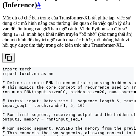
(Inference)
#
Mặc dù cơ chế bên trong của Transformer-XL rất phức tạp, việc sử
dụng các mô hình nâng cao thường liên quan đến việc quản lý đầu
vào để tôn trọng các giới hạn ngữ cảnh. Ví dụ Python sau đây sử
dụng
minh họa khái niệm truyền "bộ nhớ" (các trạng thái ẩn)
torch
cho mô hình để duy trì ngữ cảnh qua các bước, mô phỏng hành vi
hồi quy được tìm thấy trong các kiến trúc như Transformer-XL.
import torch

import torch.nn as nn

# Define a simple RNN to demonstrate passing hidden sta
# This mimics the core concept of recurrence used in Tr
rnn = nn.RNN(input_size=10, hidden_size=20, num_layers=
# Initial input: Batch size 1, sequence length 5, featu
input_seq1 = torch.randn(1, 5, 10)

# Run first segment, receiving output and the hidden st
output1, memory = rnn(input_seq1)

# Run second segment, PASSING the memory from the previ
# This connects the two segments, allowing context to f