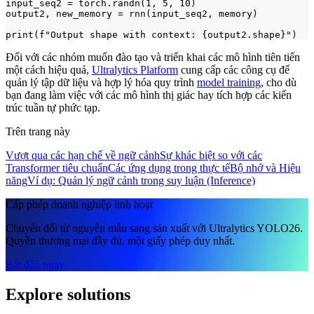
input_seq2 = torch.randn(1, 5, 10)

output2, new_memory = rnn(input_seq2, memory)

print(f"Output shape with context: {output2.shape}")
Đối với các nhóm muốn đào tạo và triển khai các mô hình tiên tiến
một cách hiệu quả,
Ultralytics Platform
cung cấp các công cụ để
quản lý tập dữ liệu và hợp lý hóa quy trình
model training
, cho dù
bạn đang làm việc với các mô hình thị giác hay tích hợp các kiến
trúc tuần tự phức tạp.
Trên trang này
Vượt qua các hạn chế về ngữ cảnh
Sự khác biệt so với các
Transformer tiêu chuẩn
Các ứng dụng trong thực tế
Bộ nhớ và Hiệu
năng
Ví dụ: Quản lý ngữ cảnh trong suy luận (Inference)
Cấp phép doanh nghiệp linh hoạt
Chuyển đổi từ nguyên mẫu sang sản xuất với Ultralytics YOLO26.
Quyền thương mại đầy đủ, một giấy phép duy nhất.
Bắt đầu ngay
Explore solutions