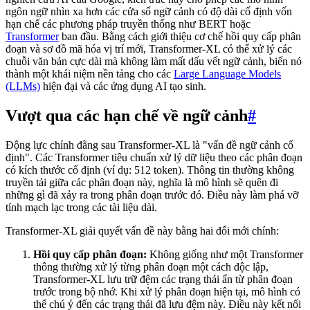
ngôn ngữ nhìn xa hơn các cửa sổ ngữ cảnh có độ dài cố định vốn
hạn chế các phương pháp truyền thống như BERT hoặc
Transformer
ban đầu. Bằng cách giới thiệu cơ chế hồi quy cấp phân
đoạn và sơ đồ mã hóa vị trí mới, Transformer-XL có thể xử lý các
chuỗi văn bản cực dài mà không làm mất dấu vết ngữ cảnh, biến nó
thành một khái niệm nền tảng cho các
Large Language Models
(LLMs)
hiện đại và các ứng dụng AI tạo sinh.
Vượt qua các hạn chế về ngữ cảnh
#
Động lực chính đằng sau Transformer-XL là "vấn đề ngữ cảnh cố
định". Các Transformer tiêu chuẩn xử lý dữ liệu theo các phân đoạn
có kích thước cố định (ví dụ: 512 token). Thông tin thường không
truyền tải giữa các phân đoạn này, nghĩa là mô hình sẽ quên đi
những gì đã xảy ra trong phân đoạn trước đó. Điều này làm phá vỡ
tính mạch lạc trong các tài liệu dài.
Transformer-XL giải quyết vấn đề này bằng hai đổi mới chính:
Hồi quy cấp phân đoạn:
Không giống như một Transformer
thông thường xử lý từng phân đoạn một cách độc lập,
Transformer-XL lưu trữ đệm các trạng thái ẩn từ phân đoạn
trước trong bộ nhớ. Khi xử lý phân đoạn hiện tại, mô hình có
thể chú ý đến các trạng thái đã lưu đệm này. Điều này kết nối