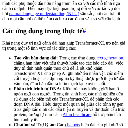
hình các phụ thuộc dài hơn hàng trăm lần so với các mô hình ngữ
cảnh cố định. Điều này đặc biệt quan trọng đối với các tác vụ đòi
hỏi
natural language understanding (NLU)
sâu sắc, nơi câu trả lời
cho một câu hỏi có thể nằm cách xa các đoạn văn so với câu lệnh.
Các ứng dụng trong thực tế
#
Khả năng duy trì ngữ cảnh dài hạn giúp Transformer-XL trở nên giá
trị trong một số lĩnh vực có tác động cao:
Tạo văn bản dạng dài:
Trong các ứng dụng
text generation
,
chẳng hạn như viết tiểu thuyết hoặc tạo các báo cáo dài, việc
duy trì tính nhất quán theo chủ đề là rất khó khăn.
Transformer-XL cho phép AI ghi nhớ tên nhân vật, các điểm
cốt truyện hoặc các định nghĩa kỹ thuật được giới thiệu từ đầu
văn bản, đảm bảo đầu ra luôn mạch lạc xuyên suốt.
Phân tích trình tự DNA:
Kiến trúc này không giới hạn ở
ngôn ngữ con người. Trong tin sinh học, các nhà nghiên cứu
sử dụng các biến thể của Transformer-XL để phân tích các
đoạn DNA dài. Hiểu được mối quan hệ giữa các trình tự gen
ở xa giúp xác định các dấu hiệu di truyền và dự đoán cấu trúc
protein, tương tự như cách
AI in healthcare
hỗ trợ phân tích
hình ảnh y tế.
Chatbot và Trợ lý ảo:
Các
chatbots
hiện đại cần ghi nhớ sở