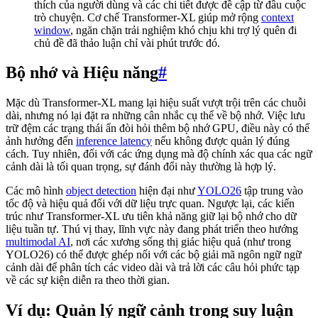
thích của người dùng và các chi tiết được đề cập từ đầu cuộc
trò chuyện. Cơ chế Transformer-XL giúp mở rộng
context
window
, ngăn chặn trải nghiệm khó chịu khi trợ lý quên đi
chủ đề đã thảo luận chỉ vài phút trước đó.
Bộ nhớ và Hiệu năng
#
Mặc dù Transformer-XL mang lại hiệu suất vượt trội trên các chuỗi
dài, nhưng nó lại đặt ra những cân nhắc cụ thể về bộ nhớ. Việc lưu
trữ đệm các trạng thái ẩn đòi hỏi thêm bộ nhớ GPU, điều này có thể
ảnh hưởng đến
inference latency
nếu không được quản lý đúng
cách. Tuy nhiên, đối với các ứng dụng mà độ chính xác qua các ngữ
cảnh dài là tối quan trọng, sự đánh đổi này thường là hợp lý.
Các mô hình
object detection
hiện đại như
YOLO26
tập trung vào
tốc độ và hiệu quả đối với dữ liệu trực quan. Ngược lại, các kiến
trúc như Transformer-XL ưu tiên khả năng giữ lại bộ nhớ cho dữ
liệu tuần tự. Thú vị thay, lĩnh vực này đang phát triển theo hướng
multimodal AI
, nơi các xương sống thị giác hiệu quả (như trong
YOLO26) có thể được ghép nối với các bộ giải mã ngôn ngữ ngữ
cảnh dài để phân tích các video dài và trả lời các câu hỏi phức tạp
về các sự kiện diễn ra theo thời gian.
Ví dụ: Quản lý ngữ cảnh trong suy luận