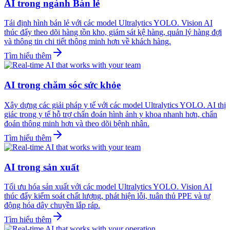
AI trong ngành Bán lẻ
Tái định hình bán lẻ với các model Ultralytics YOLO. Vision AI
thúc đẩy theo dõi hàng tồn kho, giám sát kệ hàng, quản lý hàng đợi
và thông tin chi tiết thông minh hơn về khách hàng.
Tìm hiểu thêm
AI trong chăm sóc sức khỏe
Xây dựng các giải pháp y tế với các model Ultralytics YOLO. AI thị
giác trong y tế hỗ trợ chẩn đoán hình ảnh y khoa nhanh hơn, chẩn
đoán thông minh hơn và theo dõi bệnh nhân.
Tìm hiểu thêm
AI trong sản xuất
Tối ưu hóa sản xuất với các model Ultralytics YOLO. Vision AI
thúc đẩy kiểm soát chất lượng, phát hiện lỗi, tuân thủ PPE và tự
động hóa dây chuyền lắp ráp.
Tìm hiểu thêm