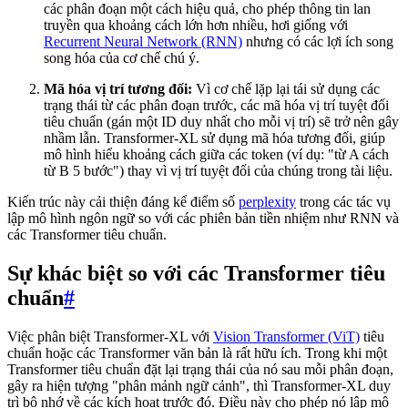
các phân đoạn một cách hiệu quả, cho phép thông tin lan
truyền qua khoảng cách lớn hơn nhiều, hơi giống với
Recurrent Neural Network (RNN)
nhưng có các lợi ích song
song hóa của cơ chế chú ý.
Mã hóa vị trí tương đối:
Vì cơ chế lặp lại tái sử dụng các
trạng thái từ các phân đoạn trước, các mã hóa vị trí tuyệt đối
tiêu chuẩn (gán một ID duy nhất cho mỗi vị trí) sẽ trở nên gây
nhầm lẫn. Transformer-XL sử dụng mã hóa tương đối, giúp
mô hình hiểu khoảng cách giữa các token (ví dụ: "từ A cách
từ B 5 bước") thay vì vị trí tuyệt đối của chúng trong tài liệu.
Kiến trúc này cải thiện đáng kể điểm số
perplexity
trong các tác vụ
lập mô hình ngôn ngữ so với các phiên bản tiền nhiệm như RNN và
các Transformer tiêu chuẩn.
Sự khác biệt so với các Transformer tiêu
chuẩn
#
Việc phân biệt Transformer-XL với
Vision Transformer (ViT)
tiêu
chuẩn hoặc các Transformer văn bản là rất hữu ích. Trong khi một
Transformer tiêu chuẩn đặt lại trạng thái của nó sau mỗi phân đoạn,
gây ra hiện tượng "phân mảnh ngữ cảnh", thì Transformer-XL duy
trì bộ nhớ về các kích hoạt trước đó. Điều này cho phép nó lập mô