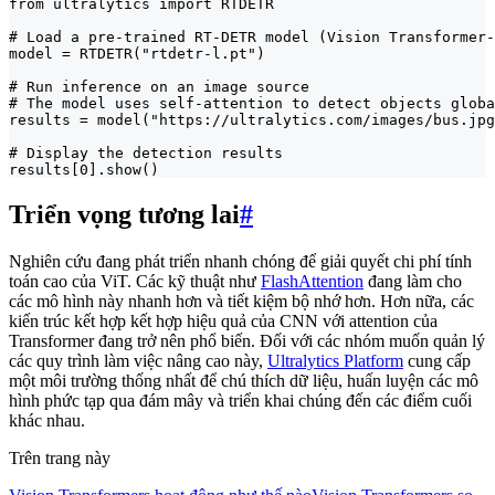
from ultralytics import RTDETR

# Load a pre-trained RT-DETR model (Vision Transformer-
model = RTDETR("rtdetr-l.pt")

# Run inference on an image source

# The model uses self-attention to detect objects globa
results = model("https://ultralytics.com/images/bus.jpg
# Display the detection results

results[0].show()
Triển vọng tương lai
#
Nghiên cứu đang phát triển nhanh chóng để giải quyết chi phí tính
toán cao của ViT. Các kỹ thuật như
FlashAttention
đang làm cho
các mô hình này nhanh hơn và tiết kiệm bộ nhớ hơn. Hơn nữa, các
kiến trúc kết hợp kết hợp hiệu quả của CNN với attention của
Transformer đang trở nên phổ biến. Đối với các nhóm muốn quản lý
các quy trình làm việc nâng cao này,
Ultralytics Platform
cung cấp
một môi trường thống nhất để chú thích dữ liệu, huấn luyện các mô
hình phức tạp qua đám mây và triển khai chúng đến các điểm cuối
khác nhau.
Trên trang này