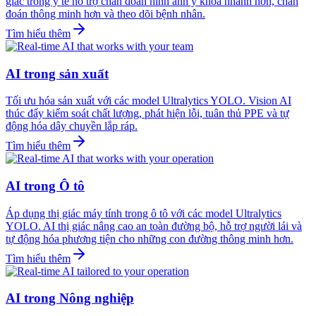
giác trong y tế hỗ trợ chẩn đoán hình ảnh y khoa nhanh hơn, chẩn
đoán thông minh hơn và theo dõi bệnh nhân.
Tìm hiểu thêm
AI trong sản xuất
Tối ưu hóa sản xuất với các model Ultralytics YOLO. Vision AI
thúc đẩy kiểm soát chất lượng, phát hiện lỗi, tuân thủ PPE và tự
động hóa dây chuyền lắp ráp.
Tìm hiểu thêm
AI trong Ô tô
Áp dụng thị giác máy tính trong ô tô với các model Ultralytics
YOLO. AI thị giác nâng cao an toàn đường bộ, hỗ trợ người lái và
tự động hóa phương tiện cho những con đường thông minh hơn.
Tìm hiểu thêm
AI trong Nông nghiệp