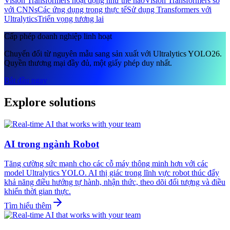
Vision Transformers hoạt động như thế nào
Vision Transformers so
với CNNs
Các ứng dụng trong thực tế
Sử dụng Transformers với
Ultralytics
Triển vọng tương lai
Cấp phép doanh nghiệp linh hoạt
Chuyển đổi từ nguyên mẫu sang sản xuất với Ultralytics YOLO26.
Quyền thương mại đầy đủ, một giấy phép duy nhất.
Bắt đầu ngay
Explore solutions
AI trong ngành Robot
Tăng cường sức mạnh cho các cỗ máy thông minh hơn với các
model Ultralytics YOLO. AI thị giác trong lĩnh vực robot thúc đẩy
khả năng điều hướng tự hành, nhận thức, theo dõi đối tượng và điều
khiển thời gian thực.
Tìm hiểu thêm