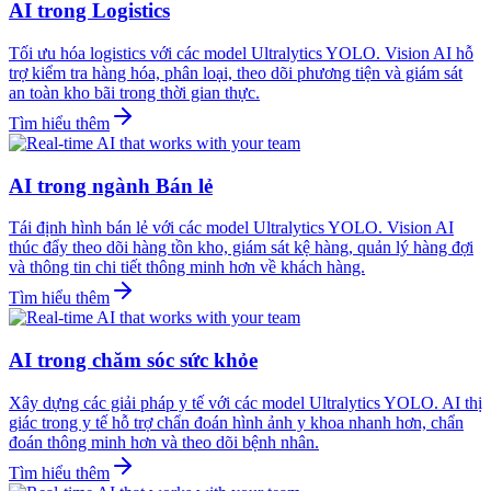
AI trong Logistics
Tối ưu hóa logistics với các model Ultralytics YOLO. Vision AI hỗ
trợ kiểm tra hàng hóa, phân loại, theo dõi phương tiện và giám sát
an toàn kho bãi trong thời gian thực.
Tìm hiểu thêm
AI trong ngành Bán lẻ
Tái định hình bán lẻ với các model Ultralytics YOLO. Vision AI
thúc đẩy theo dõi hàng tồn kho, giám sát kệ hàng, quản lý hàng đợi
và thông tin chi tiết thông minh hơn về khách hàng.
Tìm hiểu thêm
AI trong chăm sóc sức khỏe
Xây dựng các giải pháp y tế với các model Ultralytics YOLO. AI thị
giác trong y tế hỗ trợ chẩn đoán hình ảnh y khoa nhanh hơn, chẩn
đoán thông minh hơn và theo dõi bệnh nhân.
Tìm hiểu thêm