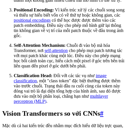
thành một không gian nhiều chiều mà mô hình có thể xử lý.
Positional Encoding:
Vì kiến trúc xử lý các chuỗi song song
và thiếu sự hiểu biết vốn có về thứ tự hoặc không gian, các
positional encodings
có thể học được được thêm vào các
patch embedding. Điều này cho phép mô hình giữ lại thông
tin không gian về vị trí của mỗi patch thuộc về đâu trong ảnh
gốc.
Self-Attention Mechanism:
Chuỗi đi vào bộ mã hóa
Transformer, nơi
self-attention
cho phép mọi patch tương tác
với mọi patch khác cùng một lúc. Điều này cho phép mạng
học bối cảnh toàn cục, hiểu cách một pixel ở góc trên bên trái
liên quan đến pixel ở góc dưới bên phải.
Classification Head:
Đối với các tác vụ như
image
classification
, một "class token" đặc biệt thường được thêm
vào trước chuỗi. Trạng thái đầu ra cuối cùng của token này
đóng vai trò là đại diện tổng hợp của hình ảnh, sau đó được
đưa vào một bộ phân loại, chẳng hạn như
multilayer
perceptron (MLP)
.
Vision Transformers so với CNNs
#
Mặc dù cả hai kiến trúc đều nhằm mục đích hiểu dữ liệu trực quan,