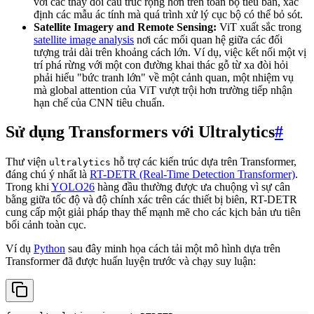
với các thay đổi cấu trúc rộng hơn trên toàn bộ tiêu bản, xác
định các mẫu ác tính mà quá trình xử lý cục bộ có thể bỏ sót.
Satellite Imagery and Remote Sensing:
ViT xuất sắc trong
satellite image analysis
nơi các mối quan hệ giữa các đối
tượng trải dài trên khoảng cách lớn. Ví dụ, việc kết nối một vị
trí phá rừng với một con đường khai thác gỗ từ xa đòi hỏi
phải hiểu "bức tranh lớn" về một cảnh quan, một nhiệm vụ
mà global attention của ViT vượt trội hơn trường tiếp nhận
hạn chế của CNN tiêu chuẩn.
Sử dụng Transformers với Ultralytics
#
Thư viện
hỗ trợ các kiến trúc dựa trên Transformer,
ultralytics
đáng chú ý nhất là
RT-DETR (Real-Time Detection Transformer)
.
Trong khi
YOLO26
hàng đầu thường được ưa chuộng vì sự cân
bằng giữa tốc độ và độ chính xác trên các thiết bị biên, RT-DETR
cung cấp một giải pháp thay thế mạnh mẽ cho các kịch bản ưu tiên
bối cảnh toàn cục.
Ví dụ
Python
sau đây minh họa cách tải một mô hình dựa trên
Transformer đã được huấn luyện trước và chạy suy luận: