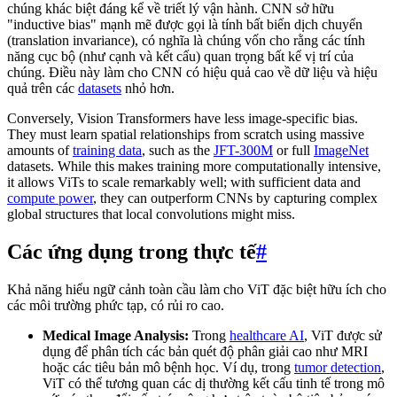
chúng khác biệt đáng kể về triết lý vận hành. CNN sở hữu
"inductive bias" mạnh mẽ được gọi là tính bất biến dịch chuyển
(translation invariance), có nghĩa là chúng vốn cho rằng các tính
năng cục bộ (như cạnh và kết cấu) quan trọng bất kể vị trí của
chúng. Điều này làm cho CNN có hiệu quả cao về dữ liệu và hiệu
quả trên các
datasets
nhỏ hơn.
Conversely, Vision Transformers have less image-specific bias.
They must learn spatial relationships from scratch using massive
amounts of
training data
, such as the
JFT-300M
or full
ImageNet
datasets. While this makes training more computationally intensive,
it allows ViTs to scale remarkably well; with sufficient data and
compute power
, they can outperform CNNs by capturing complex
global structures that local convolutions might miss.
Các ứng dụng trong thực tế
#
Khả năng hiểu ngữ cảnh toàn cầu làm cho ViT đặc biệt hữu ích cho
các môi trường phức tạp, có rủi ro cao.
Medical Image Analysis:
Trong
healthcare AI
, ViT được sử
dụng để phân tích các bản quét độ phân giải cao như MRI
hoặc các tiêu bản mô bệnh học. Ví dụ, trong
tumor detection
,
ViT có thể tương quan các dị thường kết cấu tinh tế trong mô