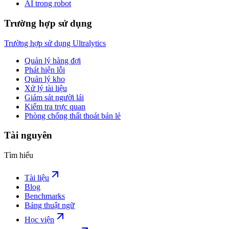
AI trong robot
Trường hợp sử dụng
Trường hợp sử dụng Ultralytics
Quản lý hàng đợi
Phát hiện lỗi
Quản lý kho
Xử lý tài liệu
Giám sát người lái
Kiểm tra trực quan
Phòng chống thất thoát bán lẻ
Tài nguyên
Tìm hiểu
Tài liệu
Blog
Benchmarks
Bảng thuật ngữ
Học viện