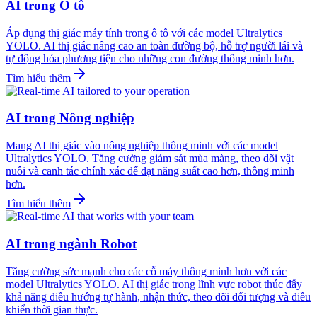
AI trong Ô tô
Áp dụng thị giác máy tính trong ô tô với các model Ultralytics
YOLO. AI thị giác nâng cao an toàn đường bộ, hỗ trợ người lái và
tự động hóa phương tiện cho những con đường thông minh hơn.
Tìm hiểu thêm
AI trong Nông nghiệp
Mang AI thị giác vào nông nghiệp thông minh với các model
Ultralytics YOLO. Tăng cường giám sát mùa màng, theo dõi vật
nuôi và canh tác chính xác để đạt năng suất cao hơn, thông minh
hơn.
Tìm hiểu thêm
AI trong ngành Robot
Tăng cường sức mạnh cho các cỗ máy thông minh hơn với các
model Ultralytics YOLO. AI thị giác trong lĩnh vực robot thúc đẩy
khả năng điều hướng tự hành, nhận thức, theo dõi đối tượng và điều
khiển thời gian thực.