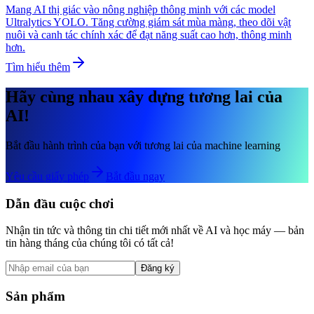
Mang AI thị giác vào nông nghiệp thông minh với các model
Ultralytics YOLO. Tăng cường giám sát mùa màng, theo dõi vật
nuôi và canh tác chính xác để đạt năng suất cao hơn, thông minh
hơn.
Tìm hiểu thêm
Hãy cùng nhau xây dựng tương lai của
AI!
Bắt đầu hành trình của bạn với tương lai của machine learning
Yêu cầu giấy phép
Bắt đầu ngay
Dẫn đầu cuộc chơi
Nhận tin tức và thông tin chi tiết mới nhất về AI và học máy — bản
tin hàng tháng của chúng tôi có tất cả!
Đăng ký
Sản phẩm