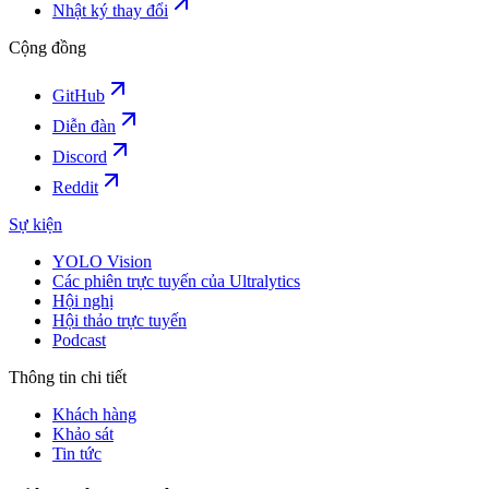
Nhật ký thay đổi
Cộng đồng
GitHub
Diễn đàn
Discord
Reddit
Sự kiện
YOLO Vision
Các phiên trực tuyến của Ultralytics
Hội nghị
Hội thảo trực tuyến
Podcast
Thông tin chi tiết
Khách hàng
Khảo sát
Tin tức