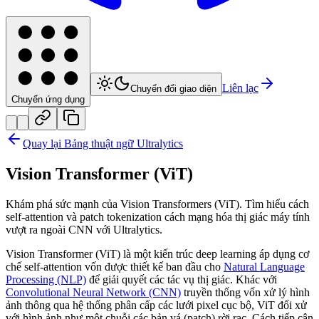
Liên lạc
Chuyển đổi giao diện
Chuyển ứng dụng
Quay lại Bảng thuật ngữ Ultralytics
Vision Transformer (ViT)
Khám phá sức mạnh của Vision Transformers (ViT). Tìm hiểu cách
self-attention và patch tokenization cách mạng hóa thị giác máy tính
vượt ra ngoài CNN với Ultralytics.
Vision Transformer (ViT) là một kiến trúc deep learning áp dụng cơ
chế self-attention vốn được thiết kế ban đầu cho
Natural Language
Processing (NLP)
để giải quyết các tác vụ thị giác. Khác với
Convolutional Neural Network (CNN)
truyền thống vốn xử lý hình
ảnh thông qua hệ thống phân cấp các lưới pixel cục bộ, ViT đối xử
với hình ảnh như một chuỗi các bản vá (patch) rời rạc. Cách tiếp cận