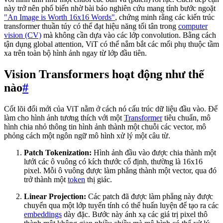
này trở nên phổ biến nhờ bài báo nghiên cứu mang tính bước ngoặt
"An Image is Worth 16x16 Words"
, chứng minh rằng các kiến trúc
transformer thuần túy có thể đạt hiệu năng tối tân trong
computer
vision (CV)
mà không cần dựa vào các lớp convolution. Bằng cách
tận dụng global attention, ViT có thể nắm bắt các mối phụ thuộc tầm
xa trên toàn bộ hình ảnh ngay từ lớp đầu tiên.
Vision Transformers hoạt động như thế
nào
#
Cốt lõi đổi mới của ViT nằm ở cách nó cấu trúc dữ liệu đầu vào. Để
làm cho hình ảnh tương thích với một
Transformer
tiêu chuẩn, mô
hình chia nhỏ thông tin hình ảnh thành một chuỗi các vector, mô
phỏng cách một ngôn ngữ mô hình xử lý một câu từ.
Patch Tokenization:
Hình ảnh đầu vào được chia thành một
lưới các ô vuông có kích thước cố định, thường là 16x16
pixel. Mỗi ô vuông được làm phẳng thành một vector, qua đó
trở thành một
token
thị giác.
Linear Projection:
Các patch đã được làm phẳng này được
chuyển qua một lớp tuyến tính có thể huấn luyện để tạo ra các
embeddings
dày đặc. Bước này ánh xạ các giá trị pixel thô