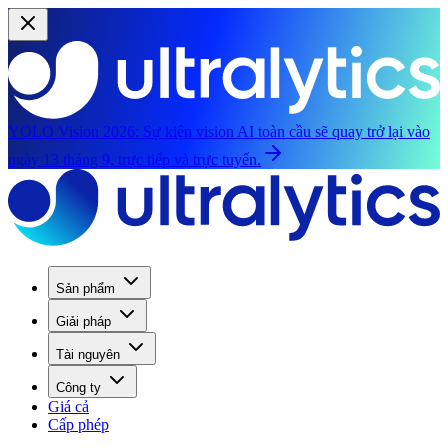
YOLO Vision 2026:
Sự kiện vision AI toàn cầu sẽ quay trở lại vào
ngày 13 tháng 9, trực tiếp và trực tuyến.
Sản phẩm
Giải pháp
Tài nguyên
Công ty
Giá cả
Cấp phép