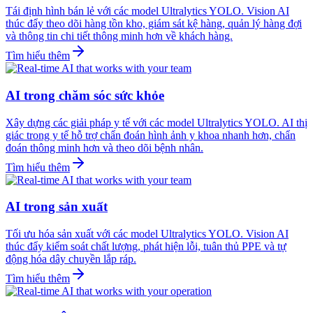
Tái định hình bán lẻ với các model Ultralytics YOLO. Vision AI
thúc đẩy theo dõi hàng tồn kho, giám sát kệ hàng, quản lý hàng đợi
và thông tin chi tiết thông minh hơn về khách hàng.
Tìm hiểu thêm
AI trong chăm sóc sức khỏe
Xây dựng các giải pháp y tế với các model Ultralytics YOLO. AI thị
giác trong y tế hỗ trợ chẩn đoán hình ảnh y khoa nhanh hơn, chẩn
đoán thông minh hơn và theo dõi bệnh nhân.
Tìm hiểu thêm
AI trong sản xuất
Tối ưu hóa sản xuất với các model Ultralytics YOLO. Vision AI
thúc đẩy kiểm soát chất lượng, phát hiện lỗi, tuân thủ PPE và tự
động hóa dây chuyền lắp ráp.
Tìm hiểu thêm