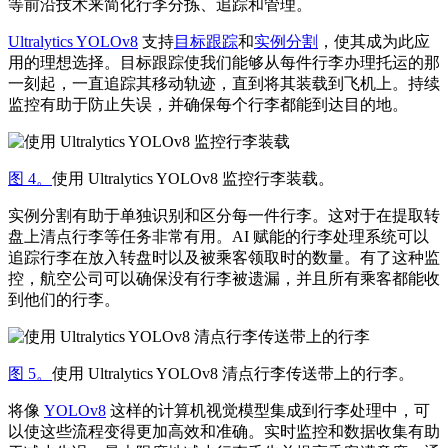
等前沿技术来简化行李分拣、追踪和管理。
Ultralytics YOLOv8
支持
目标跟踪
和
实例分割
，使其成为此应
用的理想选择。目标跟踪使我们能够从每件行李办理托运的那
一刻起，一直追踪其移动轨迹，直到将其装载到飞机上。持续
监控有助于防止失误，并确保每个行李都能到达目的地。
图 4。
使用 Ultralytics YOLOv8 监控行李装载。
实例分割有助于单独识别和区分每一件行李。这对于在提取转
盘上清点行李等任务非常有用。AI 赋能的行李处理系统可以
追踪行李在放入转盘时以及被乘客领取时的数量。有了这种监
控，航空公司可以确保没有行李被遗漏，并且所有乘客都能收
到他们的行李。
图 5。
使用 Ultralytics YOLOv8 清点行李传送带上的行李。
将像
YOLOv8
这样的计算机视觉模型集成到行李处理中，可
以使这些流程变得更加高效和准确。实时监控和数据收集有助