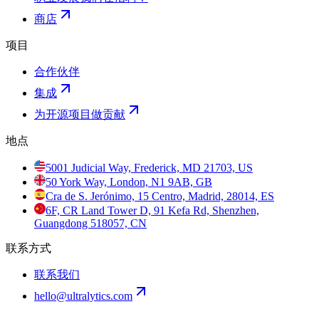
商店
项目
合作伙伴
集成
为开源项目做贡献
地点
5001 Judicial Way, Frederick, MD 21703, US
50 York Way, London, N1 9AB, GB
Cra de S. Jerónimo, 15 Centro, Madrid, 28014, ES
6F, CR Land Tower D, 91 Kefa Rd, Shenzhen,
Guangdong 518057, CN
联系方式
联系我们
hello@ultralytics.com