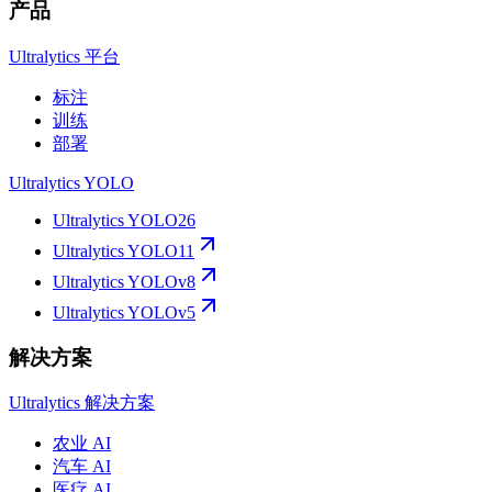
产品
Ultralytics 平台
标注
训练
部署
Ultralytics YOLO
Ultralytics YOLO26
Ultralytics YOLO11
Ultralytics YOLOv8
Ultralytics YOLOv5
解决方案
Ultralytics 解决方案
农业 AI
汽车 AI
医疗 AI