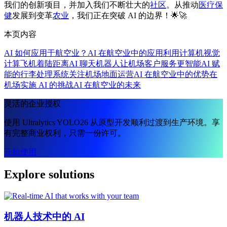
我们的创新项目，并加入我们不断壮大的
社区
。从推动
医疗保
健
发展到变革
农业
，我们正在突破 AI 的边界！🌟🚀
本页内容
AI 如何应用于航空业？
AI 在航空业中的应用
利用计算机视觉
计算飞机着陆距离
AI 聊天机器人让机场客户服务更智能
AI 赋
能的行李处理系统
关注机场地面运营
AI 在航空业中的优势
在
机场实施 AI 的挑战
AI 在航空业的未来
灵活的企业授权
使用 Ultralytics YOLO26 从原型开发顺利过渡到生产环境。享
有完整商业权利，只需一份许可。
开始使用
Explore solutions
机器人技术中的 AI