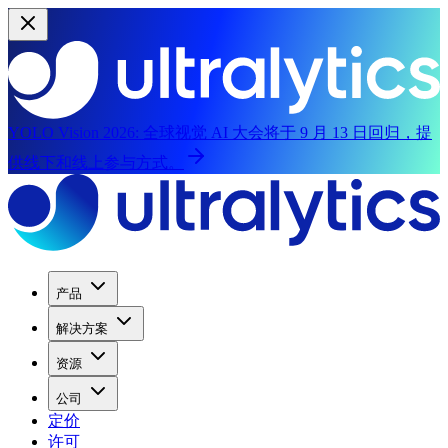
YOLO Vision 2026:
全球视觉 AI 大会将于 9 月 13 日回归，提
供线下和线上参与方式。
产品
解决方案
资源
公司
定价
许可