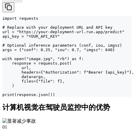
import requests

# Replace with your deployment URL and API key

url = "https://your-deployment-url.run.app/predict"

api_key = "YOUR_API_KEY"

# Optional inference parameters (conf, iou, imgsz)

args = {"conf": 0.25, "iou": 0.7, "imgsz": 640}

with open("image.jpg", "rb") as f:

    response = requests.post(

        url,

        headers={"Authorization": f"Bearer {api_key}"},

        data=args,

        files={"file": f},

    )

print(response.json())
计算机视觉在驾驶员监控中的优势
01