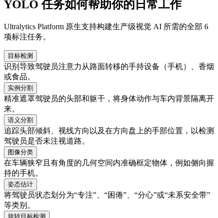
YOLO 任务如何帮助你的日常工作
Ultralytics Platform 原生支持构建生产级视觉 AI 所需的全部 6
项标注任务。
目标检测
识别导致驾驶员注意力从路面转移的手持设备（手机）、香烟
或食品。
实例分割
精准遮罩驾驶员的头部和躯干，将身体动作与车内背景隔离开
来。
语义分割
追踪头部倾斜、视线方向以及在方向盘上的手部位置，以检测
驾驶员是否未注视道路。
图像分类
在车辆狭窄且有角度的几何空间内准确框定物体，例如侧向握
持的手机。
姿态估计
将驾驶员状态划分为“专注”、“困倦”、“分心”或“未系安全带”
等类别。
旋转目标检测