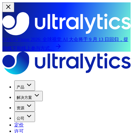
YOLO Vision 2026:
全球视觉 AI 大会将于 9 月 13 日回归，提
供线下和线上参与方式。
产品
解决方案
资源
公司
定价
许可