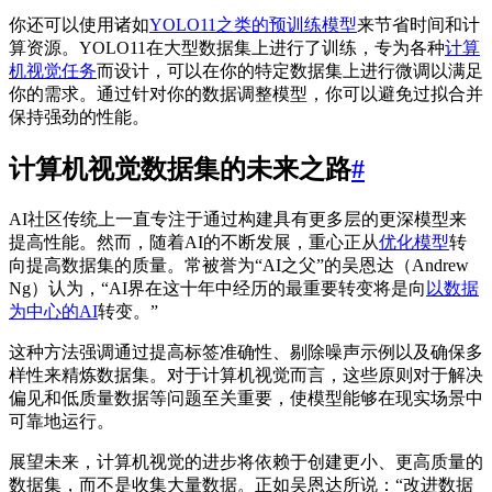
你还可以使用诸如
YOLO11之类的预训练模型
来节省时间和计
算资源。YOLO11在大型数据集上进行了训练，专为各种
计算
机视觉任务
而设计，可以在你的特定数据集上进行微调以满足
你的需求。通过针对你的数据调整模型，你可以避免过拟合并
保持强劲的性能。
计算机视觉数据集的未来之路
#
AI社区传统上一直专注于通过构建具有更多层的更深模型来
提高性能。然而，随着AI的不断发展，重心正从
优化模型
转
向提高数据集的质量。常被誉为“AI之父”的吴恩达（Andrew
Ng）认为，“AI界在这十年中经历的最重要转变将是向
以数据
为中心的AI
转变。”
这种方法强调通过提高标签准确性、剔除噪声示例以及确保多
样性来精炼数据集。对于计算机视觉而言，这些原则对于解决
偏见和低质量数据等问题至关重要，使模型能够在现实场景中
可靠地运行。
展望未来，计算机视觉的进步将依赖于创建更小、更高质量的
数据集，而不是收集大量数据。正如吴恩达所说：“改进数据