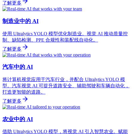
了解更多
制造业中的 AI
使用 Ultralytics YOLO 模型优化制造业。视觉 AI 推动质量控
制、缺陷检测、PPE 合规性和装配线自动化。
了解更多
汽车中的 AI
将计算机视觉应用于汽车行业，并配合 Ultralytics YOLO 模
型。汽车视觉 AI 可提升道路安全、辅助驾驶和车辆自动化，
打造更智能的道路。
了解更多
农业中的 AI
借助 Ultralytics YOLO 模型，将视觉 AI 引入智慧农业。赋能