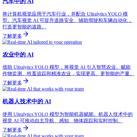
汽车中的 AI
将计算机视觉应用于汽车行业，并配合 Ultralytics YOLO 模
型。汽车视觉 AI 可提升道路安全、辅助驾驶和车辆自动化，
打造更智能的道路。
了解更多
农业中的 AI
借助 Ultralytics YOLO 模型，将视觉 AI 引入智慧农业。赋能
作物监测、牲畜追踪和精准农业，实现更高、更智能的产量。
了解更多
机器人技术中的 AI
使用 Ultralytics YOLO 模型为智能机器赋能。机器人技术中的
视觉 AI 可推动自主导航、感知、物体跟踪和实时控制。
了解更多