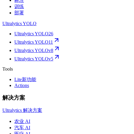
标注
训练
部署
Ultralytics YOLO
Ultralytics YOLO26
Ultralytics YOLO11
Ultralytics YOLOv8
Ultralytics YOLOv5
Tools
Lite
新功能
Actions
解决方案
Ultralytics 解决方案
农业 AI
汽车 AI
医疗 AI