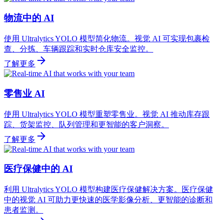
物流中的 AI
使用 Ultralytics YOLO 模型简化物流。视觉 AI 可实现包裹检
查、分拣、车辆跟踪和实时仓库安全监控。
了解更多
零售业 AI
使用 Ultralytics YOLO 模型重塑零售业。视觉 AI 推动库存跟
踪、货架监控、队列管理和更智能的客户洞察。
了解更多
医疗保健中的 AI
利用 Ultralytics YOLO 模型构建医疗保健解决方案。医疗保健
中的视觉 AI 可助力更快速的医学影像分析、更智能的诊断和
患者监测。