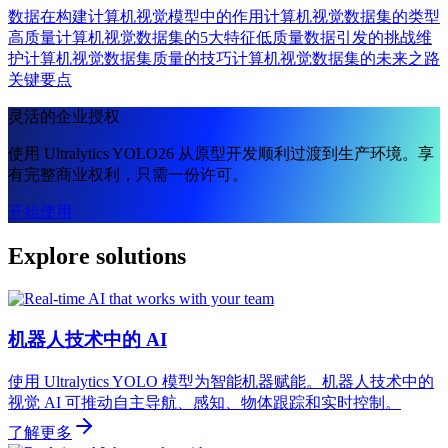
数据在构建计算机视觉模型中的作用
计算机视觉数据集的类型
高质量计算机视觉数据集的5大特征
低质量数据引发的挑战
维
护计算机视觉数据集质量的技巧
计算机视觉数据集的未来之路
关键要点
灵活的企业授权
使用 Ultralytics YOLO26 从原型开发顺利过渡到生产环境。享
有完整商业权利，只需一份许可。
开始使用
Explore solutions
机器人技术中的 AI
使用 Ultralytics YOLO 模型为智能机器赋能。机器人技术中的
视觉 AI 可推动自主导航、感知、物体跟踪和实时控制。
了解更多