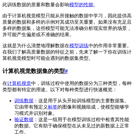
此训练数据的质量和数量会影响
模型的性能
。
由于计算机视觉模型只能从所接触的数据中学习，因此提供高
质量的数据和多样的示例对其成功至关重要。如果没有充足且
多样的数据集，这些模型可能无法准确分析现实世界的场景，
并可能产生偏差或不准确的结果。
这就是为什么清楚地理解数据在
模型训练
中的作用非常重要。
在我们了解高质量数据的特征之前，先来了解一下你在训练计
算机视觉模型时可能会遇到的数据集类型。
计算机视觉数据集的类型
#
在
计算机视觉
中，训练过程中使用的数据分为三种类型，每种
类型都有特定的用途。以下对每种类型进行快速概览：
训练数据
：这是用于从头开始训练模型的主要数据集。
它由带有预定义
标签
的图像和视频组成，使模型能够学
习模式并识别对象。
验证数据
：这是一组用于在模型训练过程中检查其性能
的数据。它有助于确保模型在从未见过的新数据上正常
工作。