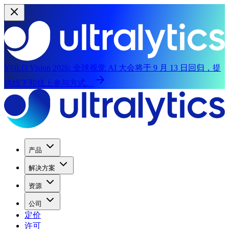
YOLO Vision 2026:
全球视觉 AI 大会将于 9 月 13 日回归，提
供线下和线上参与方式。
产品
解决方案
资源
公司
定价
许可