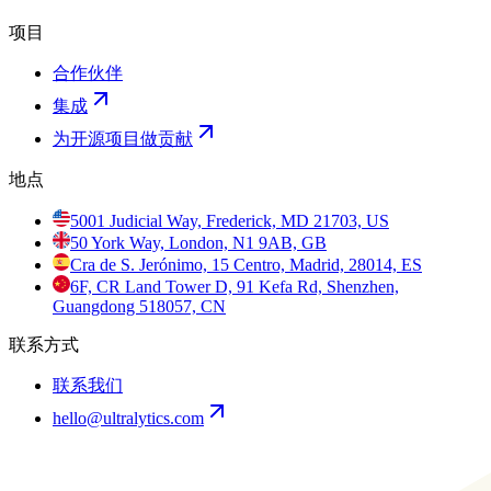
项目
合作伙伴
集成
为开源项目做贡献
地点
5001 Judicial Way, Frederick, MD 21703, US
50 York Way, London, N1 9AB, GB
Cra de S. Jerónimo, 15 Centro, Madrid, 28014, ES
6F, CR Land Tower D, 91 Kefa Rd, Shenzhen,
Guangdong 518057, CN
联系方式
联系我们
hello@ultralytics.com