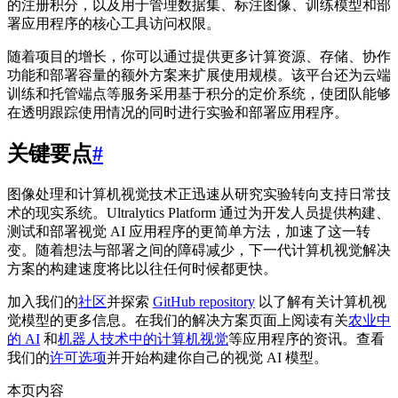
的注册积分，以及用于管理数据集、标注图像、训练模型和部
署应用程序的核心工具访问权限。
随着项目的增长，你可以通过提供更多计算资源、存储、协作
功能和部署容量的额外方案来扩展使用规模。该平台还为云端
训练和托管端点等服务采用基于积分的定价系统，使团队能够
在透明跟踪使用情况的同时进行实验和部署应用程序。
关键要点
#
图像处理和计算机视觉技术正迅速从研究实验转向支持日常技
术的现实系统。Ultralytics Platform 通过为开发人员提供构建、
测试和部署视觉 AI 应用程序的更简单方法，加速了这一转
变。随着想法与部署之间的障碍减少，下一代计算机视觉解决
方案的构建速度将比以往任何时候都更快。
加入我们的
社区
并探索
GitHub repository
以了解有关计算机视
觉模型的更多信息。在我们的解决方案页面上阅读有关
农业中
的 AI
和
机器人技术中的计算机视觉
等应用程序的资讯。查看
我们的
许可选项
并开始构建你自己的视觉 AI 模型。
本页内容