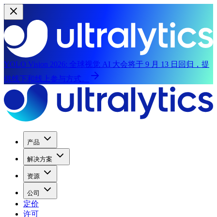
YOLO Vision 2026:
全球视觉 AI 大会将于 9 月 13 日回归，提
供线下和线上参与方式。
产品
解决方案
资源
公司
定价
许可