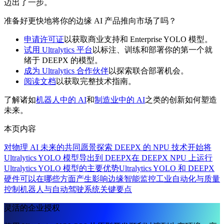
迈出了一步。
准备好更快地将你的边缘 AI 产品推向市场了吗？
申请许可证
以获取商业支持和 Enterprise YOLO 模型。
试用 Ultralytics 平台
以标注、训练和部署你的第一个就
绪于 DEEPX 的模型。
成为 Ultralytics 合作伙伴
以探索联合部署机会。
阅读文档
以获取完整技术指南。
了解诸如
机器人中的 AI
和
制造业中的 AI
之类的创新如何塑造
未来。
本页内容
对物理 AI 未来的共同愿景
探索 DEEPX 的 NPU 技术
开始将
Ultralytics YOLO 模型导出到 DEEPX
在 DEEPX NPU 上运行
Ultralytics YOLO 模型的主要优势
Ultralytics YOLO 和 DEEPX
硬件可以在哪些方面产生影响
边缘智能监控
工业自动化与质量
控制
机器人与自动驾驶系统
关键要点
灵活的企业授权