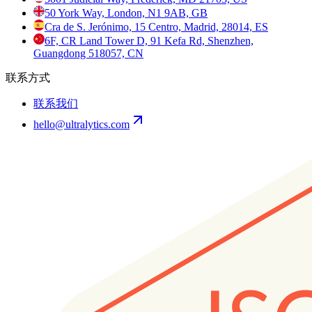
50 York Way, London, N1 9AB, GB
Cra de S. Jerónimo, 15 Centro, Madrid, 28014, ES
6F, CR Land Tower D, 91 Kefa Rd, Shenzhen,
Guangdong 518057, CN
联系方式
联系我们
hello@ultralytics.com