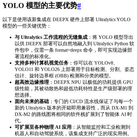
YOLO 模型的主要优势
#
以下是使用该新集成在 DEEPX 硬件上部署 Ultralytics YOLO
模型的一些关键优势：
与 Ultralytics 工作流程的无缝集成
：将 YOLO 模型导出
以供 DEEPX 部署可以自然地融入到 Ultralytics Python 软
件包中，仅需一条 format=deepx 命令，即可实现边缘部
署流程的标准化。
支持多种计算机视觉任务
：你可以在 YOLOv8、
YOLO11 和 YOLO26 上部署用于目标检测、分割、姿态
估计、旋转边界框 (OBB) 检测和分类的模型。
超高效边缘推理
：DEEPX NPU 以极低的功耗提供 GPU
级性能，其被动散热和超低功耗特性是生产级部署的理
想选择。
面向未来的基础
：专门的 CI/CD 流水线保证了与每一个
新的 Ultralytics 版本的开箱即用兼容性，而从 DX-M1 到
DX-M2 的路线图将相同的软件栈扩展到了智能体 AI 时
代。
可扩展至各种物理 AI 应用
：从智能监控和工业检测到
机器人和自动驾驶系统，该集成支持广泛的现实用例。