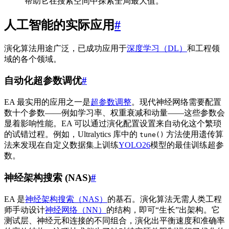
帮助它在搜索空间中探索全局最大值。
人工智能的实际应用
#
演化算法用途广泛，已成功应用于
深度学习（DL）
和工程领
域的各个领域。
自动化超参数调优
#
EA 最实用的应用之一是
超参数调整
。现代神经网络需要配置
数十个参数——例如学习率、权重衰减和动量——这些参数会
显着影响性能。EA 可以通过演化配置设置来自动化这个繁琐
的试错过程。例如，Ultralytics 库中的
方法使用遗传算
tune()
法来发现在自定义数据集上训练
YOLO26
模型的最佳训练超参
数。
神经架构搜索 (NAS)
#
EA 是
神经架构搜索（NAS）
的基石。演化算法无需人类工程
师手动设计
神经网络（NN）
的结构，即可“生长”出架构。它
测试层、神经元和连接的不同组合，演化出平衡速度和准确率