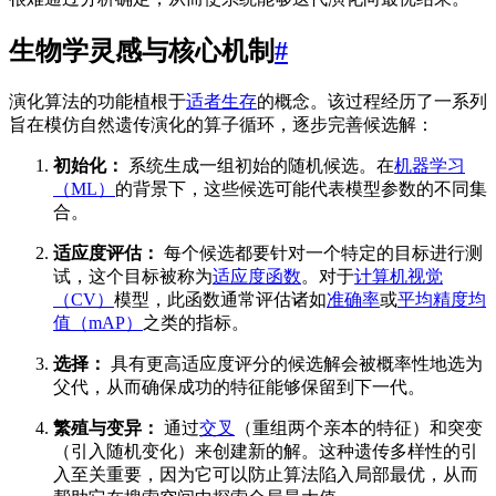
生物学灵感与核心机制
#
演化算法的功能植根于
适者生存
的概念。该过程经历了一系列
旨在模仿自然遗传演化的算子循环，逐步完善候选解：
初始化：
系统生成一组初始的随机候选。在
机器学习
（ML）
的背景下，这些候选可能代表模型参数的不同集
合。
适应度评估：
每个候选都要针对一个特定的目标进行测
试，这个目标被称为
适应度函数
。对于
计算机视觉
（CV）
模型，此函数通常评估诸如
准确率
或
平均精度均
值（mAP）
之类的指标。
选择：
具有更高适应度评分的候选解会被概率性地选为
父代，从而确保成功的特征能够保留到下一代。
繁殖与变异：
通过
交叉
（重组两个亲本的特征）和突变
（引入随机变化）来创建新的解。这种遗传多样性的引
入至关重要，因为它可以防止算法陷入局部最优，从而