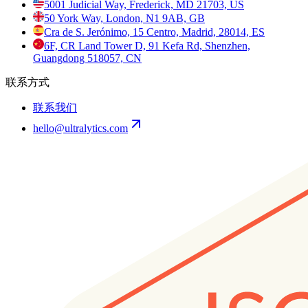
5001 Judicial Way, Frederick, MD 21703, US
50 York Way, London, N1 9AB, GB
Cra de S. Jerónimo, 15 Centro, Madrid, 28014, ES
6F, CR Land Tower D, 91 Kefa Rd, Shenzhen,
Guangdong 518057, CN
联系方式
联系我们
hello@ultralytics.com