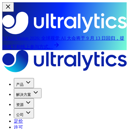
YOLO Vision 2026:
全球视觉 AI 大会将于 9 月 13 日回归，提
供线下和线上参与方式。
产品
解决方案
资源
公司
定价
许可