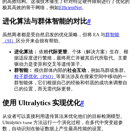
的高效结构。这项技术催生了针对特定硬件限制进行了优化的
极其高效的骨干网络，例如
EfficientNet
。
进化算法与群体智能的对比
#
虽然两者都是受自然启发的优化策略，但将 EA 与
群智能
（SI）
区分开来会很有帮助。
进化算法：
依赖
代际更替
。个体（解决方案）生存、根
据适应度进行繁殖，最终死亡并被其后代所取代。主要
驱动力是变异和交叉等遗传算子。
群智能：
模仿群体内部的
社会互动
，例如鸟群或鱼群。
粒子群优化（PSO）
等算法涉及在搜索空间中移动的一
群智能体，它们根据自己的经验和邻居的成功来调整自
己的位置，而无需代际更替。
使用 Ultralytics 实现优化
#
从业者可以直接利用遗传算法来优化他们的目标检测模型。
Ultralytics
方法运行一个演化过程，在多代中突变超参
tune
数，自动识别在验证数据上产生最高性能的设置。