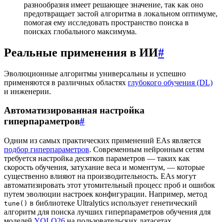
разнообразия имеет решающее значение, так как оно
предотвращает застой алгоритма в локальном оптимуме,
помогая ему исследовать пространство поиска в
поисках глобального максимума.
Реальные применения в ИИ
#
Эволюционные алгоритмы универсальны и успешно
применяются в различных областях
глубокого обучения (DL)
и инженерии.
Автоматизированная настройка
гиперпараметров
#
Одним из самых практических применений EAs является
подбор гиперпараметров
. Современным нейронным сетям
требуется настройка десятков параметров — таких как
скорость обучения, затухание веса и моментум, — которые
существенно влияют на производительность. EAs могут
автоматизировать этот утомительный процесс проб и ошибок
путем эволюции настроек конфигурации. Например, метод
в библиотеке Ultralytics использует генетический
tune()
алгоритм для поиска лучших гиперпараметров обучения для
моделей
YOLO26
на пользовательских датасетах.