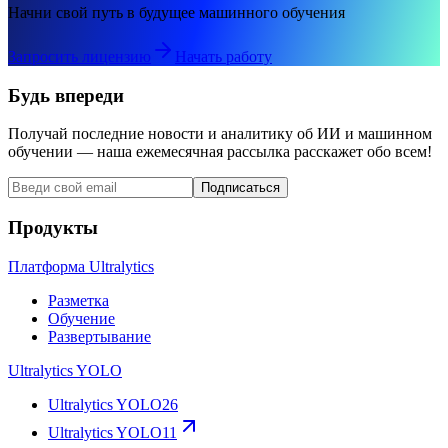
Начни свой путь в будущее машинного обучения
Запросить лицензию
Начать работу
Будь впереди
Получай последние новости и аналитику об ИИ и машинном
обучении — наша ежемесячная рассылка расскажет обо всем!
Подписаться
Продукты
Платформа Ultralytics
Разметка
Обучение
Развертывание
Ultralytics YOLO
Ultralytics YOLO26
Ultralytics YOLO11