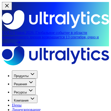
YOLO Vision 2026:
Глобальное событие в области
компьютерного зрения возвращается 13 сентября, очно и
онлайн.
Продукты
Решения
Ресурсы
Компания
Цены
Лицензирование