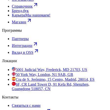
Справочник
Бренд-бук
Карьера
Мы нанимаем!
Магазин
Программы
Партнеры
Интеграции
Вклад в OSS
Локации
5001 Judicial Way, Frederick, MD 21703, US
50 York Way, London, N1 9AB, GB
Cra de S. Jerónimo, 15 Centro, Madrid, 28014, ES
6F, CR Land Tower D, 91 Kefa Rd, Shenzhen,
Guangdong 518057, CN
Контакты
Связаться с нами