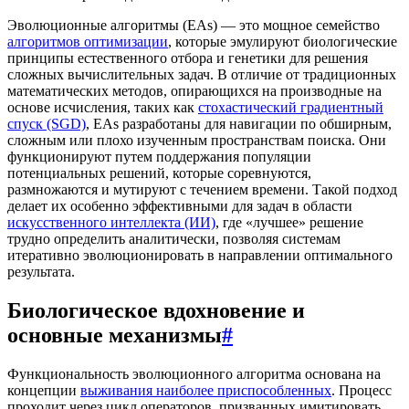
Эволюционные алгоритмы (EAs) — это мощное семейство
алгоритмов оптимизации
, которые эмулируют биологические
принципы естественного отбора и генетики для решения
сложных вычислительных задач. В отличие от традиционных
математических методов, опирающихся на производные на
основе исчисления, таких как
стохастический градиентный
спуск (SGD)
, EAs разработаны для навигации по обширным,
сложным или плохо изученным пространствам поиска. Они
функционируют путем поддержания популяции
потенциальных решений, которые соревнуются,
размножаются и мутируют с течением времени. Такой подход
делает их особенно эффективными для задач в области
искусственного интеллекта (ИИ)
, где «лучшее» решение
трудно определить аналитически, позволяя системам
итеративно эволюционировать в направлении оптимального
результата.
Биологическое вдохновение и
основные механизмы
#
Функциональность эволюционного алгоритма основана на
концепции
выживания наиболее приспособленных
. Процесс
проходит через цикл операторов, призванных имитировать