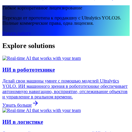
Гибкое корпоративное лицензирование
Переходи от прототипа к продакшну с Ultralytics YOLO26.
Полные коммерческие права, одна лицензия.
Начать работу
Explore solutions
ИИ в робототехнике
Делай свои машины умнее с помощью моделей Ultralytics
YOLO. ИИ машинного зрения в робототехнике обеспечивает
автономную навигацию, восприятие, отслеживание объектов
и управление в реальном времени.
Узнать больше
ИИ в логистике