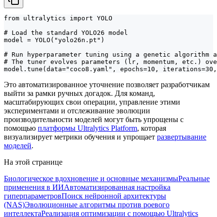
from ultralytics import YOLO

# Load the standard YOLO26 model

model = YOLO("yolo26n.pt")

# Run hyperparameter tuning using a genetic algorithm a
# The tuner evolves parameters (lr, momentum, etc.) ove
model.tune(data="coco8.yaml", epochs=10, iterations=30,
Это автоматизированное уточнение позволяет разработчикам
выйти за рамки ручных догадок. Для команд,
масштабирующих свои операции, управление этими
экспериментами и отслеживание эволюции
производительности моделей могут быть упрощены с
помощью
платформы Ultralytics Platform
, которая
визуализирует метрики обучения и упрощает
развертывание
моделей
.
На этой странице
Биологическое вдохновение и основные механизмы
Реальные
применения в ИИ
Автоматизированная настройка
гиперпараметров
Поиск нейронной архитектуры
(NAS)
Эволюционные алгоритмы против роевого
интеллекта
Реализация оптимизации с помощью Ultralytics