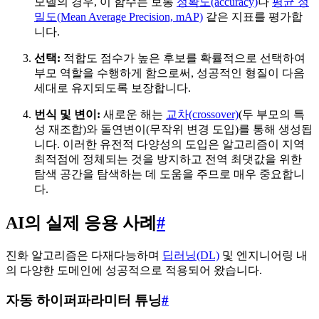
모델의 경우, 이 함수는 보통
정확도(accuracy)
나
평균 정
밀도(Mean Average Precision, mAP)
같은 지표를 평가합
니다.
선택:
적합도 점수가 높은 후보를 확률적으로 선택하여
부모 역할을 수행하게 함으로써, 성공적인 형질이 다음
세대로 유지되도록 보장합니다.
번식 및 변이:
새로운 해는
교차(crossover)
(두 부모의 특
성 재조합)와 돌연변이(무작위 변경 도입)를 통해 생성됩
니다. 이러한 유전적 다양성의 도입은 알고리즘이 지역
최적점에 정체되는 것을 방지하고 전역 최댓값을 위한
탐색 공간을 탐색하는 데 도움을 주므로 매우 중요합니
다.
AI의 실제 응용 사례
#
진화 알고리즘은 다재다능하며
딥러닝(DL)
및 엔지니어링 내
의 다양한 도메인에 성공적으로 적용되어 왔습니다.
자동 하이퍼파라미터 튜닝
#