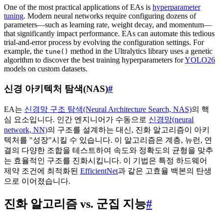
One of the most practical applications of EAs is
hyperparameter
tuning
. Modern neural networks require configuring dozens of
parameters—such as learning rate, weight decay, and momentum—
that significantly impact performance. EAs can automate this tedious
trial-and-error process by evolving the configuration settings. For
example, the
method in the Ultralytics library uses a genetic
tune()
algorithm to discover the best training hyperparameters for
YOLO26
models on custom datasets.
신경 아키텍처 탐색(NAS)
#
EA는
신경망 구조 탐색(Neural Architecture Search, NAS)
의 핵
심 요소입니다. 인간 엔지니어가 수동으로
신경망(neural
network, NN)
의 구조를 설계하는 대신, 진화 알고리즘이 아키
텍처를 "성장"시킬 수 있습니다. 이 알고리즘은 계층, 뉴런, 연
결의 다양한 조합을 테스트하여 속도와 정확도의 균형을 맞추
는 효율적인 구조를 진화시킵니다. 이 기법은 특정 하드웨어
제약 조건에 최적화된
EfficientNet
과 같은 고효율 백본의 탄생
으로 이어졌습니다.
진화 알고리즘 vs. 군집 지능
#