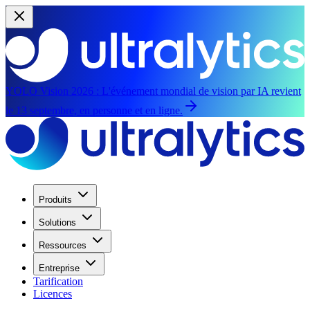
YOLO Vision 2026 :
L'événement mondial de vision par IA revient
le 13 septembre, en personne et en ligne.
Produits
Solutions
Ressources
Entreprise
Tarification
Licences