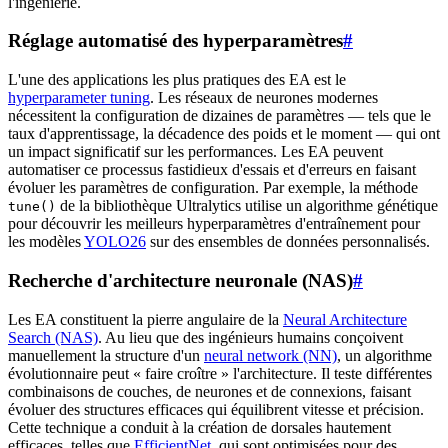
l'ingénierie.
Réglage automatisé des hyperparamètres
#
L'une des applications les plus pratiques des EA est le
hyperparameter tuning
. Les réseaux de neurones modernes
nécessitent la configuration de dizaines de paramètres — tels que le
taux d'apprentissage, la décadence des poids et le moment — qui ont
un impact significatif sur les performances. Les EA peuvent
automatiser ce processus fastidieux d'essais et d'erreurs en faisant
évoluer les paramètres de configuration. Par exemple, la méthode
de la bibliothèque Ultralytics utilise un algorithme génétique
tune()
pour découvrir les meilleurs hyperparamètres d'entraînement pour
les modèles
YOLO26
sur des ensembles de données personnalisés.
Recherche d'architecture neuronale (NAS)
#
Les EA constituent la pierre angulaire de la
Neural Architecture
Search (NAS)
. Au lieu que des ingénieurs humains conçoivent
manuellement la structure d'un
neural network (NN)
, un algorithme
évolutionnaire peut « faire croître » l'architecture. Il teste différentes
combinaisons de couches, de neurones et de connexions, faisant
évoluer des structures efficaces qui équilibrent vitesse et précision.
Cette technique a conduit à la création de dorsales hautement
efficaces, telles que
EfficientNet
, qui sont optimisées pour des