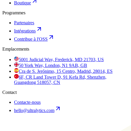
Boutique
Programmes
Partenaires
Intégrations
Contribue à l'OSS
Emplacements
5001 Judicial Way, Frederick, MD 21703, US
50 York Way, London, N1 9AB, GB
Cra de S. Jerónimo, 15 Centro, Madrid, 28014, ES
6F, CR Land Tower D, 91 Kefa Rd, Shenzhen,
Guangdong 518057, CN
Contact
Contacte-nous
hello@ultralytics.com