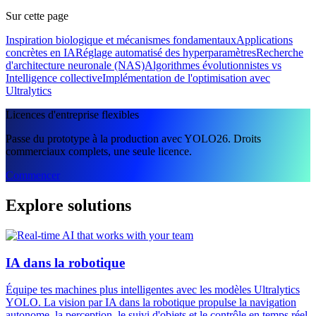
Sur cette page
Inspiration biologique et mécanismes fondamentaux
Applications
concrètes en IA
Réglage automatisé des hyperparamètres
Recherche
d'architecture neuronale (NAS)
Algorithmes évolutionnistes vs
Intelligence collective
Implémentation de l'optimisation avec
Ultralytics
Licences d'entreprise flexibles
Passe du prototype à la production avec YOLO26. Droits
commerciaux complets, une seule licence.
Commencer
Explore solutions
IA dans la robotique
Équipe tes machines plus intelligentes avec les modèles Ultralytics
YOLO. La vision par IA dans la robotique propulse la navigation
autonome, la perception, le suivi d'objets et le contrôle en temps réel.