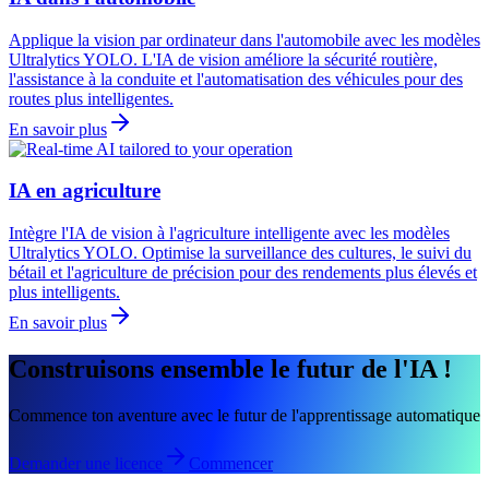
Applique la vision par ordinateur dans l'automobile avec les modèles
Ultralytics YOLO. L'IA de vision améliore la sécurité routière,
l'assistance à la conduite et l'automatisation des véhicules pour des
routes plus intelligentes.
En savoir plus
IA en agriculture
Intègre l'IA de vision à l'agriculture intelligente avec les modèles
Ultralytics YOLO. Optimise la surveillance des cultures, le suivi du
bétail et l'agriculture de précision pour des rendements plus élevés et
plus intelligents.
En savoir plus
Construisons ensemble le futur de l'IA !
Commence ton aventure avec le futur de l'apprentissage automatique
Demander une licence
Commencer