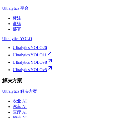
Ultralytics 平台
标注
训练
部署
Ultralytics YOLO
Ultralytics YOLO26
Ultralytics YOLO11
Ultralytics YOLOv8
Ultralytics YOLOv5
解决方案
Ultralytics 解决方案
农业 AI
汽车 AI
医疗 AI
物流 AI