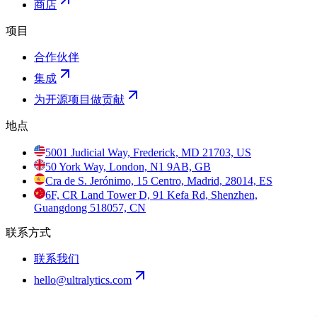
商店
项目
合作伙伴
集成
为开源项目做贡献
地点
5001 Judicial Way, Frederick, MD 21703, US
50 York Way, London, N1 9AB, GB
Cra de S. Jerónimo, 15 Centro, Madrid, 28014, ES
6F, CR Land Tower D, 91 Kefa Rd, Shenzhen,
Guangdong 518057, CN
联系方式
联系我们
hello@ultralytics.com