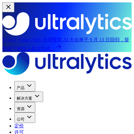
YOLO Vision 2026:
全球视觉 AI 大会将于 9 月 13 日回归，提
供线下和线上参与方式。
产品
解决方案
资源
公司
定价
许可