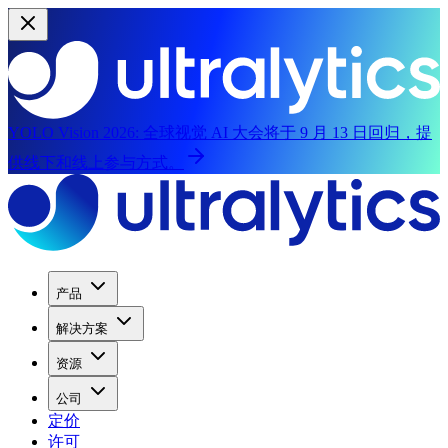
YOLO Vision 2026:
全球视觉 AI 大会将于 9 月 13 日回归，提
供线下和线上参与方式。
产品
解决方案
资源
公司
定价
许可