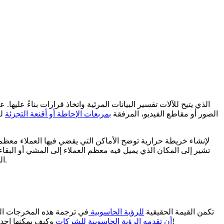
الصور أو مقاطع الفيديو، المرفقة
بمربعات الإحاطة أو أقنعة التجزئة
لت
تشير إلى المكان الذي يميل فيه معظم العملاء إلى المشي أو البقاء
، أو ضبط عروض الترويج لدفع المزيد من تفاعل العملاء وزيادة المبيعات.
ال
تكمن القيمة الحقيقية
للرؤية الحاسوبية
في ترجمة هذه المخرجات ال
وكيف يمكنها إحداث تأثير حقيقي على عملياتها. سنناقش أيضًا الاستراتيجيات لتجاوز المخرجات المرئية للاستفادة من رؤى قابلة للتنفيذ تدفع نتائج حقيقية. لنبدأ!
أن تقدمه الرؤية الحاسوبية للشركات