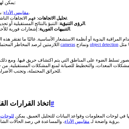
يمكن لهذه الرؤى أن تقدم معلومات قيمة في مجالات مختلفة من العمل، مثل:
: بيانات كمية تسلط الضوء على مؤشرات الأداء الرئيسية والأنماط.
مقاييس الأداء
: فهم الاتجاهات الناشئة والتغيرات في سلوك العملاء أو ظروف السوق بمرور الوقت.
تحليل الاتجاهات
: التنبؤ بالنتائج المستقبلية أو تحديد المشكلات المحتملة باستخدام البيانات السابقة والبيانات الآنية.
الرؤى التنبؤية
: إشعارات فورية للأحداث الهامة، أو الحالات الشاذة، أو التغييرات التي تتطلب اهتماماً.
التنبيهات الفورية
مثل Ultralytics YOLOv8 لمراقبة الأفران باستمرار والتعرف بسرعة على
object detection
ونماذج
cameras
اللازمتين لرصد المخاطر المحتملة في وقت مبكر. يمكن لرؤية الكمبيوتر تحسين هذه العملية باستخدام
ور تسلط الضوء على المناطق التي يتم اكتشاف حريق فيها. ومع ذلك، تأ
 بمشكلات المعدات، والتخطيط للصيانة لمنع المشكلات المستقبلية. من
للحرائق المحتملة، وتجنب الأضرار المكلفة، وتقليل وقت التوقف عن العمل، وتحسين السلامة والكفاءة.
#
اتخاذ القرارات الق
 في لوحات المعلومات وقواعد البيانات للتحليل العميق. يمكن
للوحات 
، والمساعدة في رصد الحالات الشاذة، ودعم القرارات المستندة إلى البيانات بناءً على المعلومات الفورية.
برؤية واضحة لـ
مقاييس الأداء