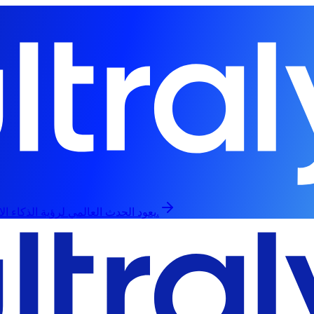
يعود الحدث العالمي لرؤية الذكاء الاصطناعي في 13 سبتمبر، حضورياً وعبر الإنترنت.