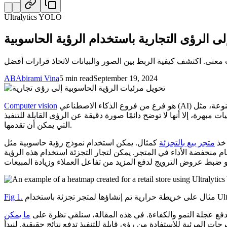
Ultralytics YOLO
ى الرؤى التجارية باستخدام الرؤية الحاسوبية
AB
Abirami Vina
5 min read
September 19, 2024
هو فرع من فروع الذكاء الاصطناعي (AI) الذي يتيح للآلات تفسير البيانات المرئية واتخاذ قرارات بناءً عليها. عند عرض تطبيق للرؤية الحاسوبية، فإنه يتضمن عادةً مخرجات مرئية متنوعة، مثل
Computer vision
مبهرة، إلا أنها لا توضح دائمًا صورة دقيقة عن الرؤى القابلة للتنفيذ
التي يمكن أن تقدمها.
موذج رؤية حاسوبية مثل
خذ
متجر بيع بالتجزئة
م منخفضة الأداء في المتجر. يمكن لتجار التجزئة استخدام هذه الرؤية
Ultralytics.
Fig 1.
دفع عجلة النمو والكفاءة. في هذه المقالة، سنلقي نظرة على
ما يمكن