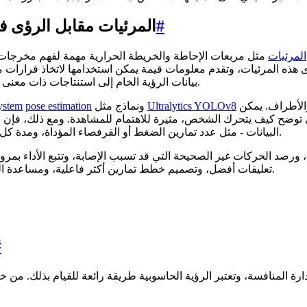
#
المرئيات مقابل الرؤى ف
المرئيات
مثل مربعات الإحاطة والخريطة الحرارية مهمة لفهم مخرجا
رؤى هذه المرئيات، وتقدم معلومات قيمة يمكن استخدامها لاتخاذ قرارات
بيانات الرؤية الخام إلى استنتاجات ذات معنى تساعد في كشف الاتجاهات، أو التنبؤ بالنتائج، أو تحسين الاستراتيجيات.
لتتبع حركات الجسم من خلال تحديد النقاط الرئيسية مثل المفاصل والأطراف. يمكن
Ultralytics YOLOv8
ونماذج مثل
pose estimation
ystem
 توضح كيف يتحرك الشخص، مثيرة للاهتمام للمشاهدة. ومع ذلك، فإن الق
البيانات - مثل عدد تمارين الضغط أو القرفصاء المؤداة، ومدة كل تمرين، واتساق التكرارات، وجودة الأداء المحافظ عليها طوال الجلسة.
 ورصد الحركات غير الصحيحة التي قد تسبب الإصابة، وتتبع الأداء بمرو
بشكل أكثر أمانًا وكفاءة.
تعليقات أفضل، وتصميم خطط تمارين أكثر فاعلية، ومساعدة ا
#
رة المنافسة، وتعتبر الرؤية الحاسوبية طريقة رائعة للقيام بذلك. من 