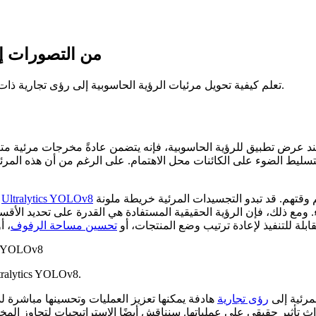
من التصورات إل
تعلم كيفية تحويل مرئيات الرؤية الحاسوبية إلى رؤى تجارية ذات معنى. اكتشف كيفية الربط بين الصور والبيانات لاتخاذ قرارات أفضل.
سليط الضوء على الكائنات محل الاهتمام. على الرغم من أن هذه المرئيات 
لإنشاء خريطة حرارية توضح الأماكن التي يقضي فيها العملاء معظم وقتهم. قد تبدو التجسيدات المرئية خريطة ملونة
Ultralytics YOLOv8
كمثال. يمكن استخدام ن
. ومع ذلك، فإن الرؤية الحقيقية المستفادة هي القدرة على تحديد الأقسا
قابلة للتنفيذ لإعادة ترتيب وضع المنتجات، أو
تحسين مساحة الرفوف
مثال على خريطة حرارية تم إنشاؤها لمتجر تجزئة باستخدام  YOLOv8
مرئية إلى
رؤى تجارية
هادفة يمكنها تعزيز العمليات وتحسينها مباشرة ل