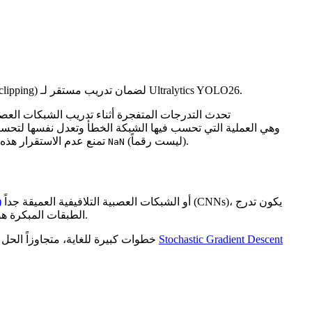
تعرف على كيفية تأثير تدرجات الانفجار (exploding gradients) على التعلم العميق واكتشف تقنيات التخفيف المثبتة مثل قص التدرج (gradient clipping) لضمان تدريب مستقر لـ Ultralytics YOLO26.
تحدث التدرجات المتفجرة أثناء تدريب الشبكات العصب
(ليست رقماً).
. تمنع عدم الاستقرار هذه النموذج من التقارب، مما يؤدي بفعالية إلى كسر عملية التعلم وغالباً ما يتسبب في إرجاع دالة الخسارة لقيم
NaN
أو الشبكات العصبية التلافيفية العميقة جداً (CNNs)، يكون تدرج
)
الطبقات المبكرة هو حاصل ضرب مصطلحات من جميع الطبقات اللاحقة. إذا كانت هذه المصطلحات أكبر من 1.0، فإن الضرب المتكرر يعمل مثل تأثير كرة الثلج.
Stochastic Gradient Descent
خطوات كبيرة للغاية، متجاوزاً الحل الأمثل في مشهد الخطأ. هذا تحدٍ شائع عند التدريب على بيانات معقدة باستخدام خوارزميات قياسية مثل