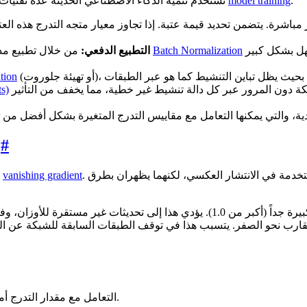
.
model training
تستخدم تنمية الذكاء الاصطناعي الحديثة عدة تقنيات قياسية لمنع التدرجات من الخروج عن السيطرة، مما يضمن موثوقية
القيم من أن تصبح كبيرة جداً أو صغرى جداً. هذا التغيير الهيكلي يسهل بشكل كبير
Batch Normalization
من خلال تطبيع مدخلات كل طبقة بحيث يكون لها متوسط صفر وتباين واحد، يمنع
التطبيع الدفعي:
ation
اتصالات تخطي. تسمح هذه المسارات بتدفق التدرجات عبر الشبكة دون المرور عبر كل دالة تنشيط غير خطية، مما يخفف من التأثير
s)
#
ا
. ينشأ كلاهما من قاعدة السلسلة لحساب التفاضل والتكامل المستخدمة في الانتشار العكسي، لكنهما يظهران بطرق
vanishing gradient
غالباً ما تتم مناقشة مشكلة الت
التعامل مع مقدار التدرج أمر بالغ الأهمية لنشر حلول ذكاء اصطناعي قوية عبر مختلف الصناعات.