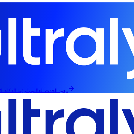
يعود الحدث العالمي لرؤية الذكاء الاصطناعي في 13 سبتمبر، حضورياً وعبر الإنترنت.