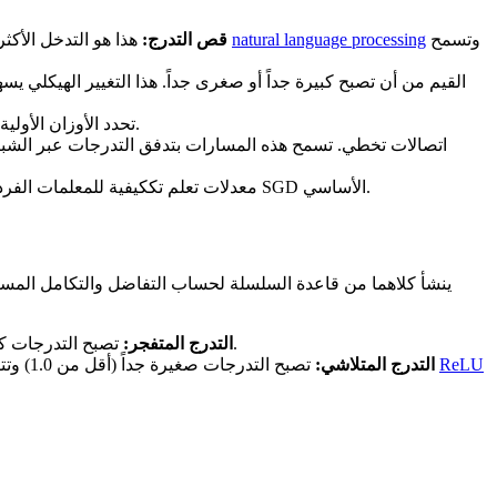
وتسمح
natural language processing
هذا هو التدخل الأكثر مباشرة. يتضمن تحديد قيمة عتبة. إذا تجاوز معيار متجه التدرج هذه العتبة، يتم تقليصه (قصه) ليطابق الحد. هذه التقنية قياسية في أطر
قص التدرج:
(أو تهيئة جلوروت)، تحدد الأوزان الأولية بحيث يظل تباين التنشيط كما هو عبر الطبقات.
معدلات تعلم تككيفية للمعلمات الفردية، والتي يمكنها التعامل مع مقاييس التدرج المتغيرة بشكل أفضل من SGD الأساسي.
تصبح التدرجات كبيرة جداً (أكبر من 1.0). يؤدي هذا إلى تحديثات غير مستقرة للأوزان، وفيضان عددي، وتباعد. غالباً ما يتم إصلاحه باستخدام تقليم التدرج.
التدرج المتفجر:
ReLU
تصبح التدرجات صغيرة جداً (أقل من 1.0) وتتقارب نحو الصفر. يتسبب هذا في توقف الطبقات السابقة للشبكة عن التعلم تماماً. غالباً ما يتم إصلاح ذلك باستخدام دوال التنشيط مثل
التدرج المتلاشي: