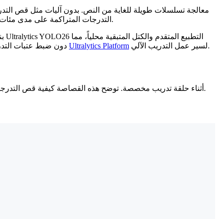
التدرجات المتراكمة على مدى مئات الخطوات الزمنية ستؤدي إلى فشل التدريب على الفور. تضمن التدرجات المستقرة أن يتعلم النموذج الهياكل النحوية المعقدة والسياق.
لسير عمل التدريب الآلي.
Ultralytics Platform
دون ضبط عتبات التدرج يدوياً. هذا الاستقرار أمر بالغ الأهمية عند استخدام
أثناء حلقة تدريب مخصصة. توضح هذه القصاصة كيفية قص التدرجات قبل أن يقوم المحسن بتحديث الأوزان.