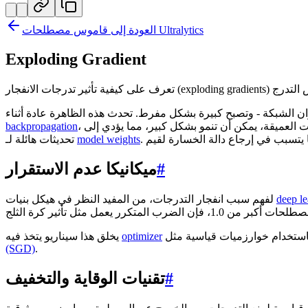
العودة إلى قاموس مصطلحات Ultralytics
Exploding Gradient
ان الشبكة - وتصبح كبيرة بشكل مفرط. تحدث هذه الظاهرة عادة أثناء
، وهي العملية التي تحسب فيها الشبكة الخطأ وتعدل نفسها لتحسين الدقة. عندما يتم ضرب إشارات الخطأ هذه بشكل متكرر عبر الطبقات العميقة، يمكن أن تنمو بشكل كبير، مما يؤدي إلى
backpropagation
model weights
تحديثات هائلة لـ
#
ميكانيكا عدم الاستقرار
deep le
لفهم سبب انفجار التدرجات، من المفيد النظر في هيكل بنيات
optimizer
يخلق هذا سيناريو يتخذ فيه
(SGD)
.
#
تقنيات الوقاية والتخفيف