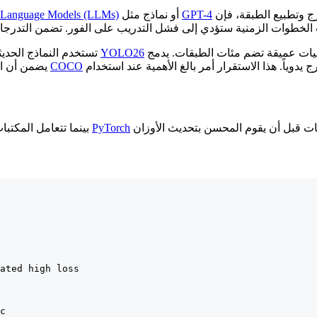
معالجة تسلسلات طويلة للغاية من النص. بدون آليات مثل قص التدرج وتطبيع الطبقة، فإن
GPT-4
أو نماذج مثل
 Language Models (LLMs)
بنيات عميقة تضم مئات الطبقات. يدمج Ultralytics YOLO26 التطبيع المتقدم والكتل المتبقية محلياً، مما
YOLO26
، تستخدم النماذج الحديثة مثل
COCO
يضمن أن المستخدمين يمكنهم التدريب على مجموعات بيانات ضخمة مثل
PyTorch
بينما تتعامل المكتبات عالية المستوى مع هذا تلقائياً، يمكنك تطبيق قص التدرج صراحة في
ated high loss

c
