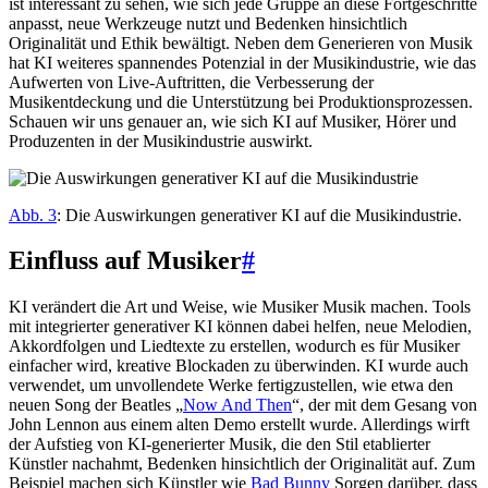
ist interessant zu sehen, wie sich jede Gruppe an diese Fortgeschritte
anpasst, neue Werkzeuge nutzt und Bedenken hinsichtlich
Originalität und Ethik bewältigt. Neben dem Generieren von Musik
hat KI weiteres spannendes Potenzial in der Musikindustrie, wie das
Aufwerten von Live-Auftritten, die Verbesserung der
Musikentdeckung und die Unterstützung bei Produktionsprozessen.
Schauen wir uns genauer an, wie sich KI auf Musiker, Hörer und
Produzenten in der Musikindustrie auswirkt.
Abb. 3
: Die Auswirkungen generativer KI auf die Musikindustrie.
Einfluss auf Musiker
#
KI verändert die Art und Weise, wie Musiker Musik machen. Tools
mit integrierter generativer KI können dabei helfen, neue Melodien,
Akkordfolgen und Liedtexte zu erstellen, wodurch es für Musiker
einfacher wird, kreative Blockaden zu überwinden. KI wurde auch
verwendet, um unvollendete Werke fertigzustellen, wie etwa den
neuen Song der Beatles „
Now And Then
“, der mit dem Gesang von
John Lennon aus einem alten Demo erstellt wurde. Allerdings wirft
der Aufstieg von KI-generierter Musik, die den Stil etablierter
Künstler nachahmt, Bedenken hinsichtlich der Originalität auf. Zum
Beispiel machen sich Künstler wie
Bad Bunny
Sorgen darüber, dass