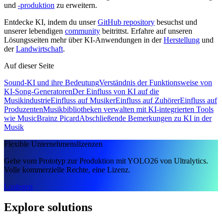
und
-produktion
zu erweitern.
Entdecke KI, indem du unser
GitHub repository
besuchst und
unserer lebendigen
community
beitrittst. Erfahre auf unseren
Lösungsseiten mehr über KI-Anwendungen in der
Herstellung
und
der
Landwirtschaft
.
Auf dieser Seite
Sound-KI und ihre Bedeutung
Verständnis der Funktionsweise von
KI-Song-Generatoren
Der Einfluss von KI auf die
Musikindustrie
Einfluss auf Musiker
Einfluss auf Zuhörer
Einfluss auf
Produzenten
Musikbibliotheken verwalten mit KI-integrierten Tools
wie MusicBrainz Picard
Abschließende Bemerkungen zu KI in der
Musik
Flexible Unternehmenslizenzen
Gehe vom Prototyp zur Produktion mit YOLO26 von Ultralytics.
Volle kommerzielle Rechte, eine Lizenz.
Loslegen
Explore solutions