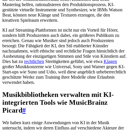
Mastering helfen, rationalisieren den Produktionsprozess. KI-
gestützte virtuelle Instrumente und Synthesizer, wie IBMs Watson
Beat, können neue Klänge und Texturen erzeugen, die den
kreativen Spielraum erweitern.
KI auf Streaming-Plattformen ist nicht nur ein Vorteil für Hörer,
sondern hilft Produzenten auch dabei, ein größeres Publikum zu
erreichen. Genau wie Musiker sind jedoch auch Produzenten
besorgt: Die Fähigkeit der KI, den Stil etablierter Künstler
nachzuahmen, wirft ethische und rechtliche Fragen hinsichtlich der
Ausbeutung der einzigartigen Stimmen und Stile von Künstlern auf.
Dies hat zu
rechtlichen
Streitigkeiten geführt, wie etwa
Klagen
großer Musikkonzerne wie Universal, Sony und Warner gegen KI-
Start-ups wie Suno und Udio, weil diese angeblich urheberrechtlich
geschützte Werke zum Training ihrer Modelle ohne Erlaubnis
verwendet haben.
Musikbibliotheken verwalten mit KI-
integrierten Tools wie MusicBrainz
Picard
#
Wir haben kurz einige Anwendungen von KI in der Musik
untersucht, indem wir deren Einfluss auf verschiedene Akteure der