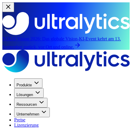
YOLO Vision 2026:
Das globale Vision-KI-Event kehrt am 13.
September zurück, vor Ort und online.
Produkte
Lösungen
Ressourcen
Unternehmen
Preise
Lizenzierung