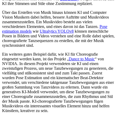
KI ihre Stimmen und Stile ohne Zustimmung repliziert.
Über das Erstellen von Musik hinaus können KI und Computer
Vision Musikern dabei helfen, bessere Auftritte und Musikvideos
zusammenzustellen. Ein Musikvideo besteht aus vielen
verschiedenen Elementen, und eines davon ist das Tanzen.
Pose
estimation models
wie
Ultralytics YOLOv8
können menschliche
Posen in Bildern und Videos verstehen und eine Rolle dabei spielen,
choreografierte Tanzsequenzen zu erstellen, die mit der Musik
synchronisiert sind.
Ein weiteres gutes Beispiel dafür, wie KI für Choreografie
eingesetzt werden kann, ist das Projekt „
Dance to Music
“ von
NVIDIA. In diesem Projekt verwendeten sie KI und einen
zweistufigen Prozess, um neue Tanzbewegungen zu generieren, die
vielfältig und stilkonsistent sind und zum Takt passen. Zuerst
wurden Pose Estimation und ein kinematischer Beat-Detektor
verwendet, um verschiedene taktgenaue Tanzbewegungen aus einer
großen Sammlung von Tanzvideos zu erlernen. Dann wurde ein
generatives KI-Modell verwendet, um diese Tanzbewegungen zu
einer Choreografie zusammenzustellen, die zum Rhythmus und Stil
der Musik passte. KI-choreografierte Tanzbewegungen fügen
Musikvideos ein interessantes visuelles Element hinzu und helfen
Künstlern, kreativer zu sein.