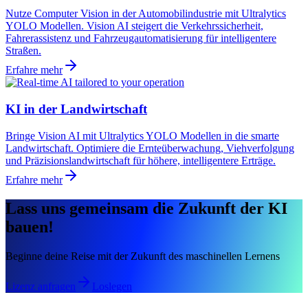
Nutze Computer Vision in der Automobilindustrie mit Ultralytics
YOLO Modellen. Vision AI steigert die Verkehrssicherheit,
Fahrerassistenz und Fahrzeugautomatisierung für intelligentere
Straßen.
Erfahre mehr
KI in der Landwirtschaft
Bringe Vision AI mit Ultralytics YOLO Modellen in die smarte
Landwirtschaft. Optimiere die Ernteüberwachung, Viehverfolgung
und Präzisionslandwirtschaft für höhere, intelligentere Erträge.
Erfahre mehr
Lass uns gemeinsam die Zukunft der KI
bauen!
Beginne deine Reise mit der Zukunft des maschinellen Lernens
Lizenz anfragen
Loslegen