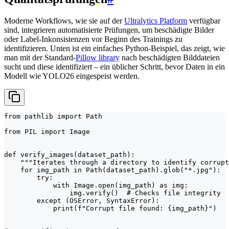
Moderne Workflows, wie sie auf der
Ultralytics Platform
verfügbar
sind, integrieren automatisierte Prüfungen, um beschädigte Bilder
oder Label-Inkonsistenzen vor Beginn des Trainings zu
identifizieren. Unten ist ein einfaches Python-Beispiel, das zeigt, wie
man mit der Standard-
Pillow library
nach beschädigten Bilddateien
sucht und diese identifiziert – ein üblicher Schritt, bevor Daten in ein
Modell wie YOLO26 eingespeist werden.
from pathlib import Path

from PIL import Image

def verify_images(dataset_path):

    """Iterates through a directory to identify corrupt
    for img_path in Path(dataset_path).glob("*.jpg"):

        try:

            with Image.open(img_path) as img:

                img.verify()  # Checks file integrity

        except (OSError, SyntaxError):

            print(f"Corrupt file found: {img_path}")
