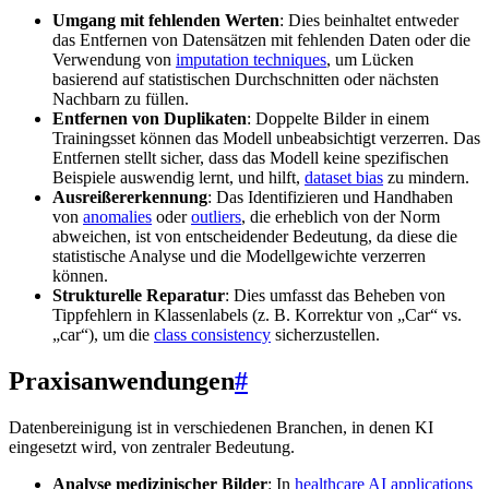
Umgang mit fehlenden Werten
: Dies beinhaltet entweder
das Entfernen von Datensätzen mit fehlenden Daten oder die
Verwendung von
imputation techniques
, um Lücken
basierend auf statistischen Durchschnitten oder nächsten
Nachbarn zu füllen.
Entfernen von Duplikaten
: Doppelte Bilder in einem
Trainingsset können das Modell unbeabsichtigt verzerren. Das
Entfernen stellt sicher, dass das Modell keine spezifischen
Beispiele auswendig lernt, und hilft,
dataset bias
zu mindern.
Ausreißererkennung
: Das Identifizieren und Handhaben
von
anomalies
oder
outliers
, die erheblich von der Norm
abweichen, ist von entscheidender Bedeutung, da diese die
statistische Analyse und die Modellgewichte verzerren
können.
Strukturelle Reparatur
: Dies umfasst das Beheben von
Tippfehlern in Klassenlabels (z. B. Korrektur von „Car“ vs.
„car“), um die
class consistency
sicherzustellen.
Praxisanwendungen
#
Datenbereinigung ist in verschiedenen Branchen, in denen KI
eingesetzt wird, von zentraler Bedeutung.
Analyse medizinischer Bilder
: In
healthcare AI applications