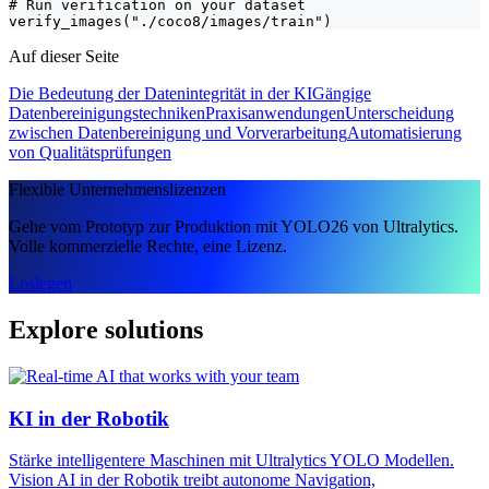
# Run verification on your dataset

verify_images("./coco8/images/train")
Auf dieser Seite
Die Bedeutung der Datenintegrität in der KI
Gängige
Datenbereinigungstechniken
Praxisanwendungen
Unterscheidung
zwischen Datenbereinigung und Vorverarbeitung
Automatisierung
von Qualitätsprüfungen
Flexible Unternehmenslizenzen
Gehe vom Prototyp zur Produktion mit YOLO26 von Ultralytics.
Volle kommerzielle Rechte, eine Lizenz.
Loslegen
Explore solutions
KI in der Robotik
Stärke intelligentere Maschinen mit Ultralytics YOLO Modellen.
Vision AI in der Robotik treibt autonome Navigation,