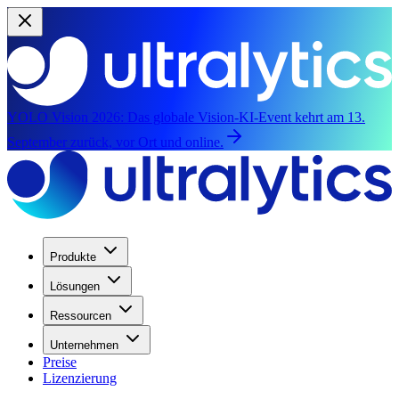
YOLO Vision 2026:
Das globale Vision-KI-Event kehrt am 13.
September zurück, vor Ort und online.
Produkte
Lösungen
Ressourcen
Unternehmen
Preise
Lizenzierung