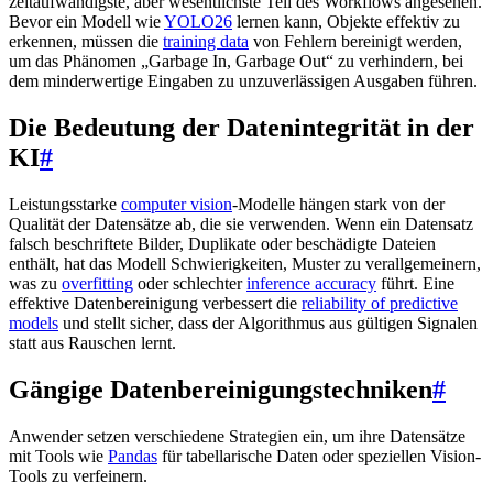
zeitaufwändigste, aber wesentlichste Teil des Workflows angesehen.
Bevor ein Modell wie
YOLO26
lernen kann, Objekte effektiv zu
erkennen, müssen die
training data
von Fehlern bereinigt werden,
um das Phänomen „Garbage In, Garbage Out“ zu verhindern, bei
dem minderwertige Eingaben zu unzuverlässigen Ausgaben führen.
Die Bedeutung der Datenintegrität in der
KI
#
Leistungsstarke
computer vision
-Modelle hängen stark von der
Qualität der Datensätze ab, die sie verwenden. Wenn ein Datensatz
falsch beschriftete Bilder, Duplikate oder beschädigte Dateien
enthält, hat das Modell Schwierigkeiten, Muster zu verallgemeinern,
was zu
overfitting
oder schlechter
inference accuracy
führt. Eine
effektive Datenbereinigung verbessert die
reliability of predictive
models
und stellt sicher, dass der Algorithmus aus gültigen Signalen
statt aus Rauschen lernt.
Gängige Datenbereinigungstechniken
#
Anwender setzen verschiedene Strategien ein, um ihre Datensätze
mit Tools wie
Pandas
für tabellarische Daten oder speziellen Vision-
Tools zu verfeinern.