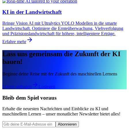
KI in der Landwirtschaft
Bringe Vision AI mit Ultralytics YOLO Modellen in die smarte
Landwirtschaft. Optimiere die Ernteüberwachung, Viehverfolgung
und Präzisionslandwirtschaft für höhere, intelligentere Erträge.
Erfahre mehr
Lass uns gemeinsam die Zukunft der KI
bauen!
Beginne deine Reise mit der Zukunft des maschinellen Lernens
Lizenz anfragen
Loslegen
Bleib dem Spiel voraus
Erhalte die neuesten Nachrichten und Einblicke zu KI und
maschinellem Lernen – unser monatlicher Newsletter bietet alles!
Abonnieren