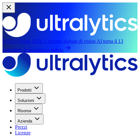
YOLO Vision 2026:
L'evento globale di vision AI torna il 13
settembre, in presenza e online.
Prodotti
Soluzioni
Risorse
Azienda
Prezzi
Licenze