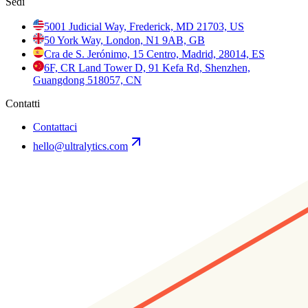
Sedi
5001 Judicial Way, Frederick, MD 21703, US
50 York Way, London, N1 9AB, GB
Cra de S. Jerónimo, 15 Centro, Madrid, 28014, ES
6F, CR Land Tower D, 91 Kefa Rd, Shenzhen,
Guangdong 518057, CN
Contatti
Contattaci
hello@ultralytics.com