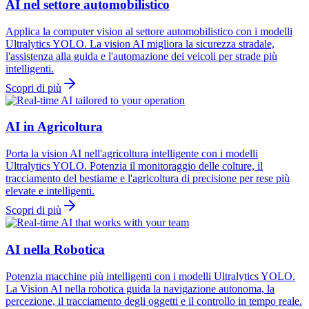
AI nel settore automobilistico
Applica la computer vision al settore automobilistico con i modelli
Ultralytics YOLO. La vision AI migliora la sicurezza stradale,
l'assistenza alla guida e l'automazione dei veicoli per strade più
intelligenti.
Scopri di più
AI in Agricoltura
Porta la vision AI nell'agricoltura intelligente con i modelli
Ultralytics YOLO. Potenzia il monitoraggio delle colture, il
tracciamento del bestiame e l'agricoltura di precisione per rese più
elevate e intelligenti.
Scopri di più
AI nella Robotica
Potenzia macchine più intelligenti con i modelli Ultralytics YOLO.
La Vision AI nella robotica guida la navigazione autonoma, la
percezione, il tracciamento degli oggetti e il controllo in tempo reale.