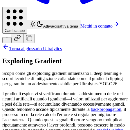
Mettiti in contatto
Attiva/disattiva tema
Cambia app
Torna al glossario Ultralytics
Exploding Gradient
Scopri come gli exploding gradient influenzano il deep learning e
scopri tecniche di mitigazione collaudate come il gradient clipping
per garantire un addestramento stabile per Ultralytics YOLO26.
I gradienti esplosivi si verificano durante l'addestramento delle reti
neurali artificiali quando i gradienti—i valori utilizzati per aggiornare
i pesi della rete—si accumulano diventando eccessivamente grandi.
Questo fenomeno accade tipicamente durante la
backpropagation
, il
processo in cui la rete calcola l'errore e si regola per migliorare
l'accuratezza. Quando questi segnali di errore vengono moltiplicati
ripetutamente attraverso i layer profondi, possono crescere in modo