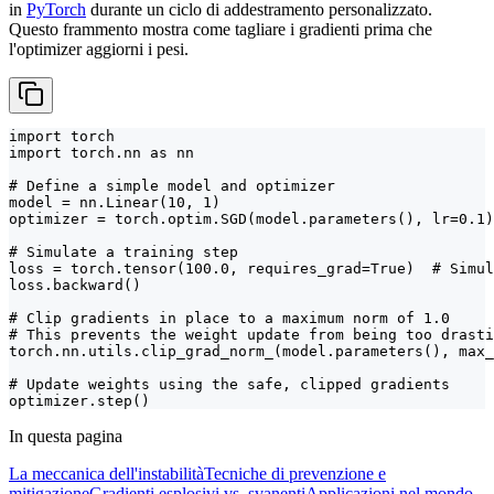
in
PyTorch
durante un ciclo di addestramento personalizzato.
Questo frammento mostra come tagliare i gradienti prima che
l'optimizer aggiorni i pesi.
import torch

import torch.nn as nn

# Define a simple model and optimizer

model = nn.Linear(10, 1)

optimizer = torch.optim.SGD(model.parameters(), lr=0.1)

# Simulate a training step

loss = torch.tensor(100.0, requires_grad=True)  # Simul
loss.backward()

# Clip gradients in place to a maximum norm of 1.0

# This prevents the weight update from being too drasti
torch.nn.utils.clip_grad_norm_(model.parameters(), max_
# Update weights using the safe, clipped gradients

optimizer.step()
In questa pagina
La meccanica dell'instabilità
Tecniche di prevenzione e
mitigazione
Gradienti esplosivi vs. svanenti
Applicazioni nel mondo