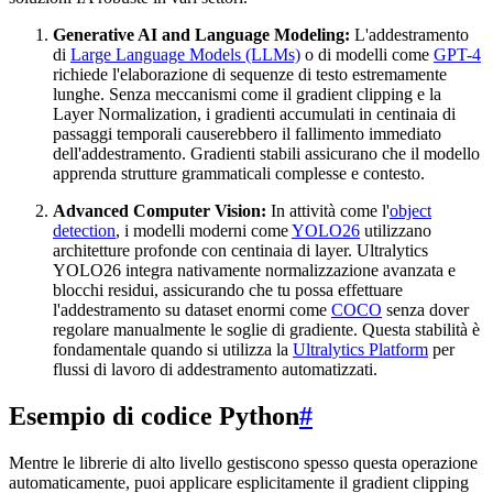
Generative AI and Language Modeling:
L'addestramento
di
Large Language Models (LLMs)
o di modelli come
GPT-4
richiede l'elaborazione di sequenze di testo estremamente
lunghe. Senza meccanismi come il gradient clipping e la
Layer Normalization, i gradienti accumulati in centinaia di
passaggi temporali causerebbero il fallimento immediato
dell'addestramento. Gradienti stabili assicurano che il modello
apprenda strutture grammaticali complesse e contesto.
Advanced Computer Vision:
In attività come l'
object
detection
, i modelli moderni come
YOLO26
utilizzano
architetture profonde con centinaia di layer. Ultralytics
YOLO26 integra nativamente normalizzazione avanzata e
blocchi residui, assicurando che tu possa effettuare
l'addestramento su dataset enormi come
COCO
senza dover
regolare manualmente le soglie di gradiente. Questa stabilità è
fondamentale quando si utilizza la
Ultralytics Platform
per
flussi di lavoro di addestramento automatizzati.
Esempio di codice Python
#
Mentre le librerie di alto livello gestiscono spesso questa operazione
automaticamente, puoi applicare esplicitamente il gradient clipping