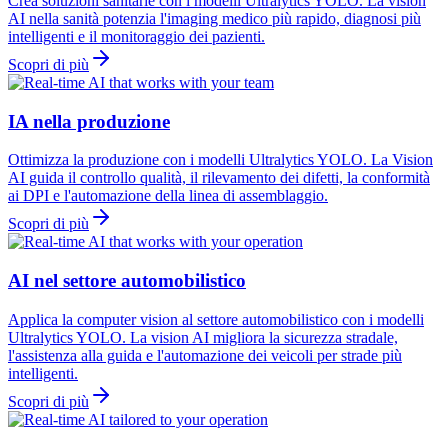
Crea soluzioni sanitarie con i modelli Ultralytics YOLO. La vision
AI nella sanità potenzia l'imaging medico più rapido, diagnosi più
intelligenti e il monitoraggio dei pazienti.
Scopri di più
IA nella produzione
Ottimizza la produzione con i modelli Ultralytics YOLO. La Vision
AI guida il controllo qualità, il rilevamento dei difetti, la conformità
ai DPI e l'automazione della linea di assemblaggio.
Scopri di più
AI nel settore automobilistico
Applica la computer vision al settore automobilistico con i modelli
Ultralytics YOLO. La vision AI migliora la sicurezza stradale,
l'assistenza alla guida e l'automazione dei veicoli per strade più
intelligenti.
Scopri di più