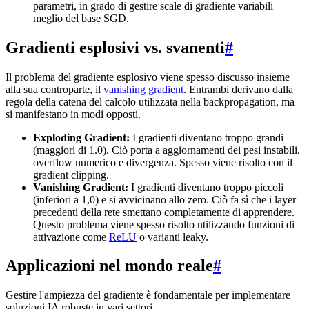
parametri, in grado di gestire scale di gradiente variabili
meglio del base SGD.
Gradienti esplosivi vs. svanenti
#
Il problema del gradiente esplosivo viene spesso discusso insieme
alla sua controparte, il
vanishing gradient
. Entrambi derivano dalla
regola della catena del calcolo utilizzata nella backpropagation, ma
si manifestano in modi opposti.
Exploding Gradient:
I gradienti diventano troppo grandi
(maggiori di 1.0). Ciò porta a aggiornamenti dei pesi instabili,
overflow numerico e divergenza. Spesso viene risolto con il
gradient clipping.
Vanishing Gradient:
I gradienti diventano troppo piccoli
(inferiori a 1,0) e si avvicinano allo zero. Ciò fa sì che i layer
precedenti della rete smettano completamente di apprendere.
Questo problema viene spesso risolto utilizzando funzioni di
attivazione come
ReLU
o varianti leaky.
Applicazioni nel mondo reale
#
Gestire l'ampiezza del gradiente è fondamentale per implementare
soluzioni IA robuste in vari settori.