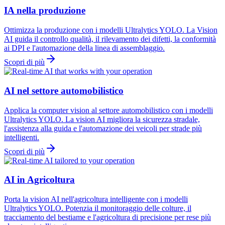
IA nella produzione
Ottimizza la produzione con i modelli Ultralytics YOLO. La Vision
AI guida il controllo qualità, il rilevamento dei difetti, la conformità
ai DPI e l'automazione della linea di assemblaggio.
Scopri di più
AI nel settore automobilistico
Applica la computer vision al settore automobilistico con i modelli
Ultralytics YOLO. La vision AI migliora la sicurezza stradale,
l'assistenza alla guida e l'automazione dei veicoli per strade più
intelligenti.
Scopri di più
AI in Agricoltura
Porta la vision AI nell'agricoltura intelligente con i modelli
Ultralytics YOLO. Potenzia il monitoraggio delle colture, il
tracciamento del bestiame e l'agricoltura di precisione per rese più