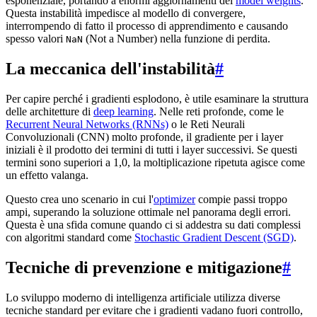
esponenziale, portando a enormi aggiornamenti dei
model weights
.
Questa instabilità impedisce al modello di convergere,
interrompendo di fatto il processo di apprendimento e causando
spesso valori
(Not a Number) nella funzione di perdita.
NaN
La meccanica dell'instabilità
#
Per capire perché i gradienti esplodono, è utile esaminare la struttura
delle architetture di
deep learning
. Nelle reti profonde, come le
Recurrent Neural Networks (RNNs)
o le Reti Neurali
Convoluzionali (CNN) molto profonde, il gradiente per i layer
iniziali è il prodotto dei termini di tutti i layer successivi. Se questi
termini sono superiori a 1,0, la moltiplicazione ripetuta agisce come
un effetto valanga.
Questo crea uno scenario in cui l'
optimizer
compie passi troppo
ampi, superando la soluzione ottimale nel panorama degli errori.
Questa è una sfida comune quando ci si addestra su dati complessi
con algoritmi standard come
Stochastic Gradient Descent (SGD)
.
Tecniche di prevenzione e mitigazione
#
Lo sviluppo moderno di intelligenza artificiale utilizza diverse
tecniche standard per evitare che i gradienti vadano fuori controllo,