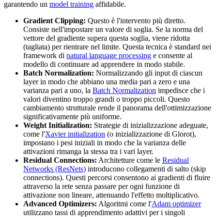
garantendo un
model training
affidabile.
Gradient Clipping:
Questo è l'intervento più diretto.
Consiste nell'impostare un valore di soglia. Se la norma del
vettore del gradiente supera questa soglia, viene ridotta
(tagliata) per rientrare nel limite. Questa tecnica è standard nei
framework di
natural language processing
e consente al
modello di continuare ad apprendere in modo stabile.
Batch Normalization:
Normalizzando gli input di ciascun
layer in modo che abbiano una media pari a zero e una
varianza pari a uno, la
Batch Normalization
impedisce che i
valori diventino troppo grandi o troppo piccoli. Questo
cambiamento strutturale rende il panorama dell'ottimizzazione
significativamente più uniforme.
Weight Initialization:
Strategie di inizializzazione adeguate,
come l'
Xavier initialization
(o inizializzazione di Glorot),
impostano i pesi iniziali in modo che la varianza delle
attivazioni rimanga la stessa tra i vari layer.
Residual Connections:
Architetture come le
Residual
Networks (ResNets)
introducono collegamenti di salto (skip
connections). Questi percorsi consentono ai gradienti di fluire
attraverso la rete senza passare per ogni funzione di
attivazione non lineare, attenuando l'effetto moltiplicativo.
Advanced Optimizers:
Algoritmi come l'
Adam optimizer
utilizzano tassi di apprendimento adattivi per i singoli