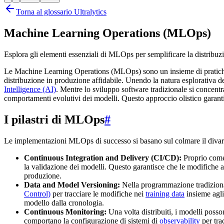
Torna al glossario Ultralytics
Machine Learning Operations (MLOps)
Esplora gli elementi essenziali di MLOps per semplificare la distribu
Le Machine Learning Operations (MLOps) sono un insieme di pratiche, 
distribuzione in produzione affidabile. Unendo la natura esplorativa de
Intelligence (AI)
. Mentre lo sviluppo software tradizionale si concent
comportamenti evolutivi dei modelli. Questo approccio olistico garantisc
I pilastri di MLOps
#
Le implementazioni MLOps di successo si basano sul colmare il divario
Continuous Integration and Delivery (CI/CD):
Proprio come 
la validazione dei modelli. Questo garantisce che le modifiche al
produzione.
Data and Model Versioning:
Nella programmazione tradizional
Control)
per tracciare le modifiche nei
training data
insieme agli
modello dalla cronologia.
Continuous Monitoring:
Una volta distribuiti, i modelli poss
comportano la configurazione di sistemi di
observability
per tra