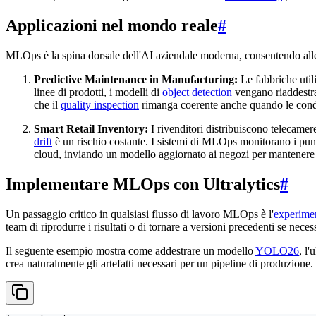
Applicazioni nel mondo reale
#
MLOps è la spina dorsale dell'AI aziendale moderna, consentendo alle 
Predictive Maintenance in Manufacturing:
Le fabbriche util
linee di prodotti, i modelli di
object detection
vengano riaddestrat
che il
quality inspection
rimanga coerente anche quando le cond
Smart Retail Inventory:
I rivenditori distribuiscono telecamer
drift
è un rischio costante. I sistemi di MLOps monitorano i pun
cloud, inviando un modello aggiornato ai negozi per mantener
Implementare MLOps con Ultralytics
#
Un passaggio critico in qualsiasi flusso di lavoro MLOps è l'
experimen
team di riprodurre i risultati o di tornare a versioni precedenti se neces
Il seguente esempio mostra come addestrare un modello
YOLO26
, l'
crea naturalmente gli artefatti necessari per un pipeline di produzione.