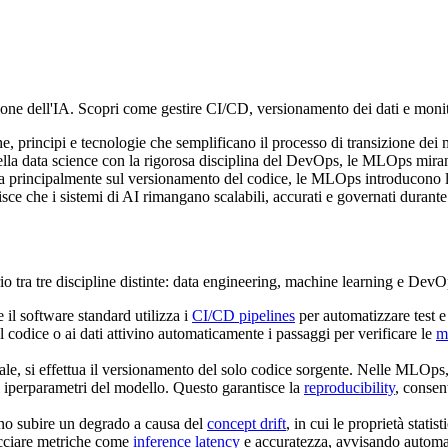
zione dell'IA. Scopri come gestire CI/CD, versionamento dei dati e mon
principi e tecnologie che semplificano il processo di transizione dei 
lla data science con la rigorosa disciplina del DevOps, le MLOps mirano a
ra principalmente sul versionamento del codice, le MLOps introducono le 
e che i sistemi di AI rimangano scalabili, accurati e governati durante tu
 tra tre discipline distinte: data engineering, machine learning e DevO
il software standard utilizza i
CI/CD pipelines
per automatizzare test e
 codice o ai dati attivino automaticamente i passaggi per verificare le
m
e, si effettua il versionamento del solo codice sorgente. Nelle MLOps
 iperparametri del modello. Questo garantisce la
reproducibility
, consen
ono subire un degrado a causa del
concept drift
, in cui le proprietà stat
cciare metriche come
inference latency
e accuratezza, avvisando automa