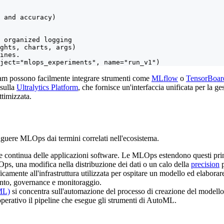
 and accuracy)

 organized logging

ghts, charts, args)

ines.

ject="mlops_experiments", name="run_v1")
team possono facilmente integrare strumenti come
MLflow
o
TensorBoar
 sulla
Ultralytics Platform
, che fornisce un'interfaccia unificata per la g
ttimizzata.
nguere MLOps dai termini correlati nell'ecosistema.
one continua delle applicazioni software. Le MLOps estendono questi p
ps, una modifica nella distribuzione dei dati o un calo della
precision
p
ficamente all'infrastruttura utilizzata per ospitare un modello ed elaborar
ento, governance e monitoraggio.
ML)
si concentra sull'automazione del processo di creazione del modello
operativo il pipeline che esegue gli strumenti di AutoML.