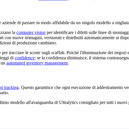
aziende di passare in modo affidabile da un singolo modello a migliaia d
izzano la
computer vision
per identificare i difetti sulle linee di mont
i con nuove immagini, versionati e distribuiti automaticamente ai dispos
izioni di produzione cambiano.
e per tracciare le scorte sugli scaffali. Poiché l'illuminazione dei nego
teggi di
confidence
; se la confidenza diminuisce, il sistema contrassegn
e un
automated inventory management
.
t tracking
. Questo garantisce che ogni esecuzione di addestramento ven
sario.
ultimo modello all'avanguardia di Ultralytics consigliato per tutti i nuov