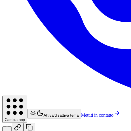
Mettiti in contatto
Attiva/disattiva tema
Cambia app