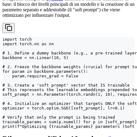
base: il blocco dei livelli principali di un modello e la creazione di un
parametro separato e addestrabile (il "soft prompt") che viene
ottimizzato per influenzare l'output.
import torch

import torch.nn as nn

# 1. Define a dummy backbone (e.g., a pre-trained layer
backbone = nn.Linear(10, 5)

# 2. Freeze the backbone weights (crucial for prompt tu
for param in backbone.parameters():

    param.requires_grad = False

# 3. Create a 'soft prompt' vector that IS trainable

# This represents the learnable embeddings prepended to
soft_prompt = nn.Parameter(torch.randn(1, 10), requires
# 4. Initialize an optimizer that targets ONLY the soft
optimizer = torch.optim.SGD([soft_prompt], lr=0.1)

# Verify that only the prompt is being trained

trainable_params = sum(p.numel() for p in [soft_prompt]
print(f"Optimizing {trainable_params} parameters (Soft 