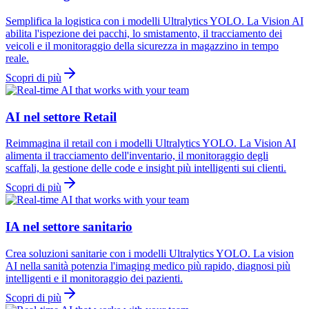
Semplifica la logistica con i modelli Ultralytics YOLO. La Vision AI
abilita l'ispezione dei pacchi, lo smistamento, il tracciamento dei
veicoli e il monitoraggio della sicurezza in magazzino in tempo
reale.
Scopri di più
AI nel settore Retail
Reimmagina il retail con i modelli Ultralytics YOLO. La Vision AI
alimenta il tracciamento dell'inventario, il monitoraggio degli
scaffali, la gestione delle code e insight più intelligenti sui clienti.
Scopri di più
IA nel settore sanitario
Crea soluzioni sanitarie con i modelli Ultralytics YOLO. La vision
AI nella sanità potenzia l'imaging medico più rapido, diagnosi più
intelligenti e il monitoraggio dei pazienti.
Scopri di più