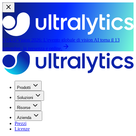
YOLO Vision 2026:
L'evento globale di vision AI torna il 13
settembre, in presenza e online.
Prodotti
Soluzioni
Risorse
Azienda
Prezzi
Licenze