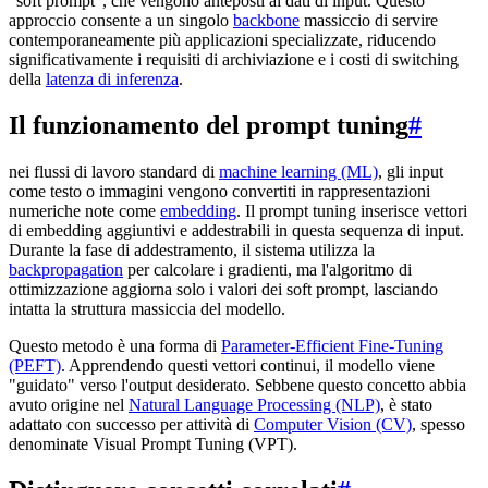
"soft prompt", che vengono anteposti ai dati di input. Questo
approccio consente a un singolo
backbone
massiccio di servire
contemporaneamente più applicazioni specializzate, riducendo
significativamente i requisiti di archiviazione e i costi di switching
della
latenza di inferenza
.
Il funzionamento del prompt tuning
#
nei flussi di lavoro standard di
machine learning (ML)
, gli input
come testo o immagini vengono convertiti in rappresentazioni
numeriche note come
embedding
. Il prompt tuning inserisce vettori
di embedding aggiuntivi e addestrabili in questa sequenza di input.
Durante la fase di addestramento, il sistema utilizza la
backpropagation
per calcolare i gradienti, ma l'algoritmo di
ottimizzazione aggiorna solo i valori dei soft prompt, lasciando
intatta la struttura massiccia del modello.
Questo metodo è una forma di
Parameter-Efficient Fine-Tuning
(PEFT)
. Apprendendo questi vettori continui, il modello viene
"guidato" verso l'output desiderato. Sebbene questo concetto abbia
avuto origine nel
Natural Language Processing (NLP)
, è stato
adattato con successo per attività di
Computer Vision (CV)
, spesso
denominate Visual Prompt Tuning (VPT).