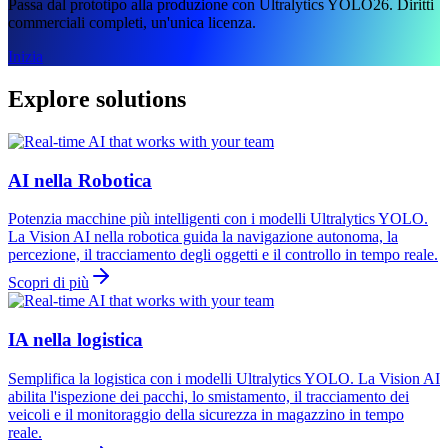
Passa dal prototipo alla produzione con Ultralytics YOLO26. Diritti
commerciali completi, un'unica licenza.
Inizia
Explore solutions
AI nella Robotica
Potenzia macchine più intelligenti con i modelli Ultralytics YOLO.
La Vision AI nella robotica guida la navigazione autonoma, la
percezione, il tracciamento degli oggetti e il controllo in tempo reale.
Scopri di più
IA nella logistica
Semplifica la logistica con i modelli Ultralytics YOLO. La Vision AI
abilita l'ispezione dei pacchi, lo smistamento, il tracciamento dei
veicoli e il monitoraggio della sicurezza in magazzino in tempo
reale.