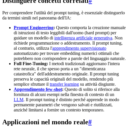
Distinguere concetti correlati
#
Per comprendere l'utilità del prompt tuning, è essenziale distinguerlo
da termini simili nel panorama dell'IA:
Prompt Engineering
:
Questo comporta la creazione manuale
di istruzioni di testo leggibili dall'uomo (hard prompt) per
guidare un modello di
intelligenza artificiale generativa
. Non
richiede programmazione o addestramento. Il prompt tuning,
al contrario, utilizza l'
apprendimento supervisionato
automatizzato per trovare embedding numerici ottimali che
potrebbero non corrispondere a parole del linguaggio naturale.
Full Fine-Tuning:
I metodi tradizionali aggiornano l'intera
rete neurale, il che spesso porta a un "dimenticanza
catastrofica" dell'addestramento originale. Il prompt tuning
preserva le capacità originali del modello, rendendo più
semplice sfruttare il
transfer learning
su attività disgiunte.
Apprendimento few-shot
:
Questo di solito si riferisce alla
fornitura di alcuni esempi nella finestra di contesto di un
LLM
. Il prompt tuning è distinto perché apprende in modo
permanente parametri che vengono salvati e riutilizzati,
anziché limitarsi a fornire un contesto temporaneo.
Applicazioni nel mondo reale
#