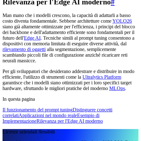
Rilevanza per l'Edge AI moderno
#
Man mano che i modelli crescono, la capacità di adattarli a basso
costo diventa fondamentale. Sebbene architetture come
YOLO26
siano già altamente ottimizzate per l'efficienza, i principi del blocco
dei backbone e dell'adattamento efficiente sono fondamentali per il
futuro dell'
Edge AI
. Tecniche simili al prompt tuning consentono a
dispositivi con memoria limitata di eseguire diverse attività, dal
rilevamento di oggetti
alla segmentazione, semplicemente
scambiando piccoli file di configurazione anziché ricaricare reti
neurali massicce.
Per gli sviluppatori che desiderano addestrare e distribuire in modo
efficiente, l'utilizzo di strumenti come la
Ultralytics Platform
garantisce che i modelli siano ottimizzati per i loro specifici target
hardware, sfruttando le migliori pratiche del moderno
MLOps
.
In questa pagina
Il funzionamento del prompt tuning
Distinguere concetti
correlati
Applicazioni nel mondo reale
Esempio di
Implementazione
Rilevanza per l'Edge AI moderno
Licenze aziendali flessibili