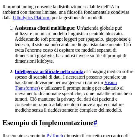
Il prompt tuning consente la distribuzione scalabile dell'IA in
ambienti con risorse limitate, una filosofia fondamentale condivisa
dalla
Ultralytics Platform
per la gestione dei modelli.
Assistenza clienti multilingue:
Un'azienda globale può
utilizzare un unico modello linguistico centrale bloccato.
Addestrando soft prompt leggeri per spagnolo, giapponese e
tedesco, il sistema può cambiare lingua istantaneamente. Ciò
evita l'enorme costo di ospitare tre modelli separati di
dimensioni gigabyte, basandosi invece su file di prompt di
dimensioni kilobyte.
Intelligenza artificiale nella sanità
:
L'imaging medico soffre
spesso di scarsità di dati. I ricercatori possono prendere un
backbone di visione per usi generali (come un
Vision
Transformer
) e utilizzare il prompt tuning per adattarlo al
rilevamento di anomalie specifiche, come malattie retiniche o
tumori. Ciò mantiene la privacy dei dati dei pazienti e
consente un rapido adattamento a nuove apparecchiature
mediche senza il riaddestramento completo del modello.
Esempio di Implementazione
#
Il seguente esempio in
PyTorch
dimostra il concetto meccanico di