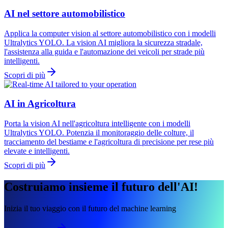
AI nel settore automobilistico
Applica la computer vision al settore automobilistico con i modelli
Ultralytics YOLO. La vision AI migliora la sicurezza stradale,
l'assistenza alla guida e l'automazione dei veicoli per strade più
intelligenti.
Scopri di più
AI in Agricoltura
Porta la vision AI nell'agricoltura intelligente con i modelli
Ultralytics YOLO. Potenzia il monitoraggio delle colture, il
tracciamento del bestiame e l'agricoltura di precisione per rese più
elevate e intelligenti.
Scopri di più
Costruiamo insieme il futuro dell'AI!
Inizia il tuo viaggio con il futuro del machine learning