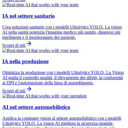
IA nel settore sanitario
Crea soluzioni sanitarie con i modelli Ultralytics YOLO. La vision
AI nella sanità potenzia l'imaging medico più rapido, diagnosi più
intelligenti e il monitoraggio dei pazienti.
Scopri di più
IA nella produzione
Ottimizza la produzione con i modelli Ultralytics YOLO. La Vision
AI guida il controllo qualità, il rilevamento dei difetti, la conformità
ai DPI e l'automazione della linea di assemblaggio.
Scopri di più
AI nel settore automobilistico
Applica la computer vision al settore automobilistico con i modelli
Ultralytics YOLO. La vision AI migliora la sicurezza stradale,