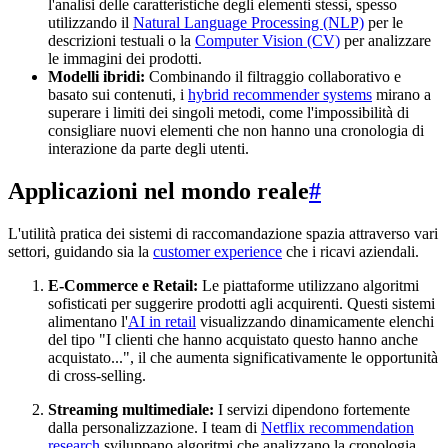
l'analisi delle caratteristiche degli elementi stessi, spesso
utilizzando il
Natural Language Processing (NLP)
per le
descrizioni testuali o la
Computer Vision (CV)
per analizzare
le immagini dei prodotti.
Modelli ibridi:
Combinando il filtraggio collaborativo e
basato sui contenuti, i
hybrid recommender systems
mirano a
superare i limiti dei singoli metodi, come l'impossibilità di
consigliare nuovi elementi che non hanno una cronologia di
interazione da parte degli utenti.
Applicazioni nel mondo reale
#
L'utilità pratica dei sistemi di raccomandazione spazia attraverso vari
settori, guidando sia la
customer experience
che i ricavi aziendali.
E-Commerce e Retail:
Le piattaforme utilizzano algoritmi
sofisticati per suggerire prodotti agli acquirenti. Questi sistemi
alimentano l'
AI in retail
visualizzando dinamicamente elenchi
del tipo "I clienti che hanno acquistato questo hanno anche
acquistato...", il che aumenta significativamente le opportunità
di cross-selling.
Streaming multimediale:
I servizi dipendono fortemente
dalla personalizzazione. I team di
Netflix recommendation
research
sviluppano algoritmi che analizzano la cronologia