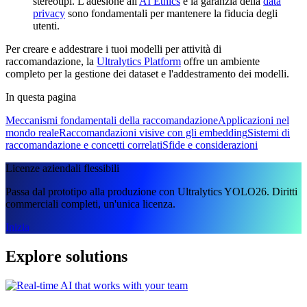
stereotipi. L'adesione all'
AI Ethics
e la garanzia della
data
privacy
sono fondamentali per mantenere la fiducia degli
utenti.
Per creare e addestrare i tuoi modelli per attività di
raccomandazione, la
Ultralytics Platform
offre un ambiente
completo per la gestione dei dataset e l'addestramento dei modelli.
In questa pagina
Meccanismi fondamentali della raccomandazione
Applicazioni nel
mondo reale
Raccomandazioni visive con gli embedding
Sistemi di
raccomandazione e concetti correlati
Sfide e considerazioni
Licenze aziendali flessibili
Passa dal prototipo alla produzione con Ultralytics YOLO26. Diritti
commerciali completi, un'unica licenza.
Inizia
Explore solutions