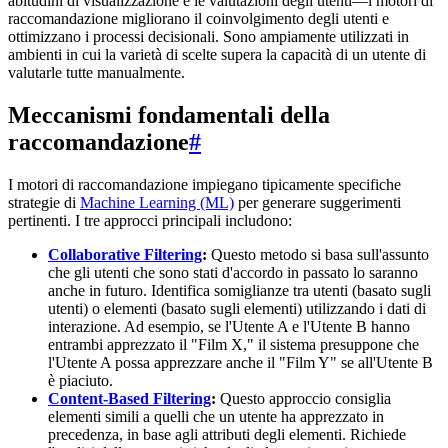
abitudini di visualizzazione e le valutazioni degli utenti—i motori di
raccomandazione migliorano il coinvolgimento degli utenti e
ottimizzano i processi decisionali. Sono ampiamente utilizzati in
ambienti in cui la varietà di scelte supera la capacità di un utente di
valutarle tutte manualmente.
Meccanismi fondamentali della
raccomandazione
#
I motori di raccomandazione impiegano tipicamente specifiche
strategie di
Machine Learning (ML)
per generare suggerimenti
pertinenti. I tre approcci principali includono:
Collaborative Filtering
:
Questo metodo si basa sull'assunto
che gli utenti che sono stati d'accordo in passato lo saranno
anche in futuro. Identifica somiglianze tra utenti (basato sugli
utenti) o elementi (basato sugli elementi) utilizzando i dati di
interazione. Ad esempio, se l'Utente A e l'Utente B hanno
entrambi apprezzato il "Film X," il sistema presuppone che
l'Utente A possa apprezzare anche il "Film Y" se all'Utente B
è piaciuto.
Content-Based Filtering
:
Questo approccio consiglia
elementi simili a quelli che un utente ha apprezzato in
precedenza, in base agli attributi degli elementi. Richiede