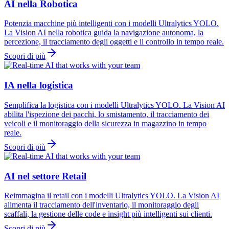
AI nella Robotica
Potenzia macchine più intelligenti con i modelli Ultralytics YOLO.
La Vision AI nella robotica guida la navigazione autonoma, la
percezione, il tracciamento degli oggetti e il controllo in tempo reale.
Scopri di più
IA nella logistica
Semplifica la logistica con i modelli Ultralytics YOLO. La Vision AI
abilita l'ispezione dei pacchi, lo smistamento, il tracciamento dei
veicoli e il monitoraggio della sicurezza in magazzino in tempo
reale.
Scopri di più
AI nel settore Retail
Reimmagina il retail con i modelli Ultralytics YOLO. La Vision AI
alimenta il tracciamento dell'inventario, il monitoraggio degli
scaffali, la gestione delle code e insight più intelligenti sui clienti.
Scopri di più