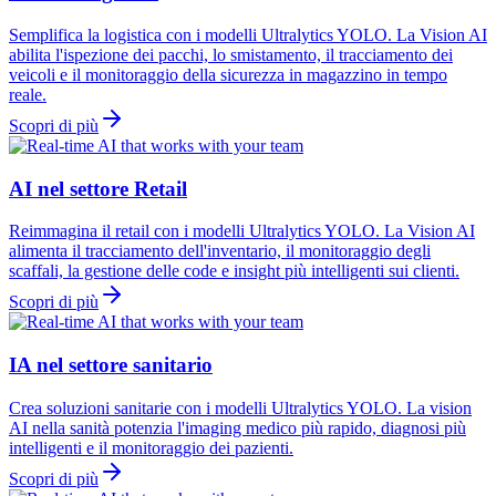
Semplifica la logistica con i modelli Ultralytics YOLO. La Vision AI
abilita l'ispezione dei pacchi, lo smistamento, il tracciamento dei
veicoli e il monitoraggio della sicurezza in magazzino in tempo
reale.
Scopri di più
AI nel settore Retail
Reimmagina il retail con i modelli Ultralytics YOLO. La Vision AI
alimenta il tracciamento dell'inventario, il monitoraggio degli
scaffali, la gestione delle code e insight più intelligenti sui clienti.
Scopri di più
IA nel settore sanitario
Crea soluzioni sanitarie con i modelli Ultralytics YOLO. La vision
AI nella sanità potenzia l'imaging medico più rapido, diagnosi più
intelligenti e il monitoraggio dei pazienti.
Scopri di più