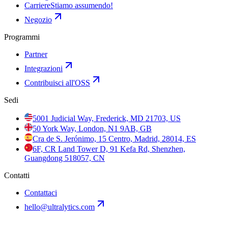
Carriere
Stiamo assumendo!
Negozio
Programmi
Partner
Integrazioni
Contribuisci all'OSS
Sedi
5001 Judicial Way, Frederick, MD 21703, US
50 York Way, London, N1 9AB, GB
Cra de S. Jerónimo, 15 Centro, Madrid, 28014, ES
6F, CR Land Tower D, 91 Kefa Rd, Shenzhen,
Guangdong 518057, CN
Contatti
Contattaci
hello@ultralytics.com