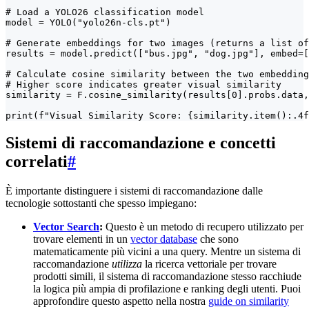
# Load a YOLO26 classification model

model = YOLO("yolo26n-cls.pt")

# Generate embeddings for two images (returns a list of
results = model.predict(["bus.jpg", "dog.jpg"], embed=[
# Calculate cosine similarity between the two embedding
# Higher score indicates greater visual similarity

similarity = F.cosine_similarity(results[0].probs.data,
print(f"Visual Similarity Score: {similarity.item():.4f
Sistemi di raccomandazione e concetti
correlati
#
È importante distinguere i sistemi di raccomandazione dalle
tecnologie sottostanti che spesso impiegano:
Vector Search
:
Questo è un metodo di recupero utilizzato per
trovare elementi in un
vector database
che sono
matematicamente più vicini a una query. Mentre un sistema di
raccomandazione
utilizza
la ricerca vettoriale per trovare
prodotti simili, il sistema di raccomandazione stesso racchiude
la logica più ampia di profilazione e ranking degli utenti. Puoi
approfondire questo aspetto nella nostra
guide on similarity