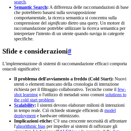
search
.
Semantic Search
:
A differenza delle raccomandazioni di base
che potrebbero basarsi sulla sovrapposizione
comportamentale, la ricerca semantica si concentra sulla
comprensione del
significato
dietro una query. Un motore di
raccomandazione potrebbe utilizzare la ricerca semantica per
interpretare l'intento di un utente quando naviga in categorie
specifiche.
Sfide e considerazioni
#
L'implementazione di sistemi di raccomandazione efficaci comporta
ostacoli significativi:
Il problema dell'avviamento a freddo (Cold Start):
Nuovi
utenti o elementi mancano della cronologia di interazione
richiesta per il filtraggio collaborativo. Tecniche come il
few-
shot learning
o l'utilizzo di metadati sono comuni
solutions to
the cold start problem
.
Scalability
:
I sistemi devono elaborare milioni di interazioni
in tempo reale. Ciò richiede strategie efficienti di
model
deployment
e hardware ottimizzato.
Implicazioni etiche:
C'è una crescente necessità di affrontare
l'
algorithmic bias
per impedire ai sistemi di rafforzare gli