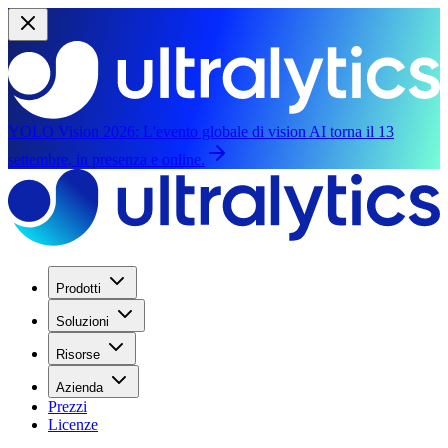
YOLO Vision 2026:
L'evento globale di vision AI torna il 13
settembre, in presenza e online.
Prodotti
Soluzioni
Risorse
Azienda
Prezzi
Licenze