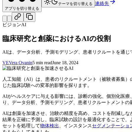
連絡先
テーマを切り替える
アプリを切り替える
ビジョンAI
臨床研究と創薬におけるAIの役割
AIは、データ分析、予測モデリング、患者リクルートを通
VE
Vera Ovanin
5 min read
June 18, 2024
人工知能（AI）は、患者のリクルートメント（被験者募集
じた臨床試験への変革的影響を探ります。
AIがヘルスケアに与える影響には、診断の強化、個別化医
り、データ分析、予測モデリング、患者リクルートメントの
AIは創薬を加速させ、治験の精度を高め、コストを削減しな
結果を正確に予測し、臨床試験の設計を最適化することで、
セットを処理して
物体検出
、インスタンス
セグメンテーショ
をもたらしてきました。