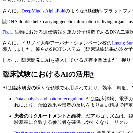
さらに、
DeepMind's AlphaFold
のようなAI駆動型プラットフ
Fig 1.
生物における遺伝情報を運ぶ分子構造であるDNA二重
さらに、イリノイ大学アーバナ・シャンペーン校の
Jimeng Sun
導入しました。彼らのSPOTシステム（臨床試験結果の逐次
しかし、臨床開発にAIを導入している既存企業はまだ一握り
臨床試験におけるAIの活用
#
AIは臨床研究の様々な領域で応用されており、効率、精度、
Data analysis and pattern recognition.
AIは臨床試験、電子
れにより、治療効果や患者の反応をより高い精度で特定
患者のリクルートメントと維持
。AIアルゴリズムは、
験基準に合致する参加者を確保しやすくなり、リクルー