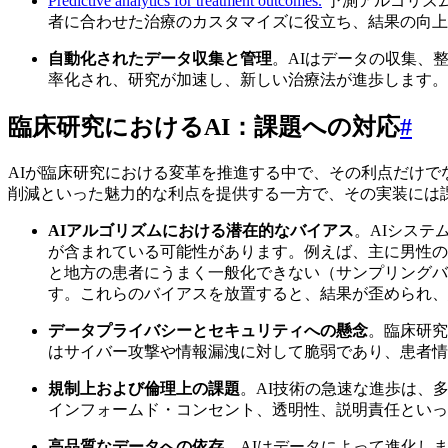
Predictive analytics for treatment outcomes.
予測アルゴリズ
者に合わせた治療のカスタマイズに役立ち、結果の向上
自動化されたデータ収集と管理
。AIはデータの収集、
率化され、研究が加速し、新しい治療法が進歩します。
臨床研究におけるAI：課題への対応
#
AIが臨床研究における変革を推進する中で、その利点だけで
削減といった魅力的な利点を提供する一方で、その実装には
AIアルゴリズムにおける潜在的なバイアス
。AIシス
が含まれている可能性があります。例えば、主に男性の
と地方の患者にうまく一般化できない（サンプリングバ
す。これらのバイアスを放置すると、結果が歪められ、
データプライバシーとセキュリティへの懸念
。臨床研究
はサイバー攻撃や情報漏洩に対して脆弱であり、患者情
規制上および倫理上の課題
。AI技術の急速な進歩は、
インフォームド・コンセント、透明性、説明責任といっ
高品質なデータへの依存
。AIはデータによって進化し