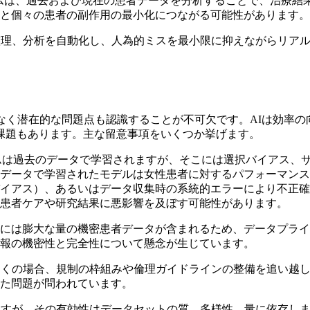
ムは、過去および現在の患者データを分析することで、治療結
と個々の患者の副作用の最小化につながる可能性があります。
整理、分析を自動化し、人為的ミスを最小限に抑えながらリア
なく潜在的な問題点も認識することが不可欠です。AIは効率
課題もあります。主な留意事項をいくつか挙げます。
テムは過去のデータで学習されますが、そこには選択バイアス、
データで学習されたモデルは女性患者に対するパフォーマンス
イアス）、あるいはデータ収集時の系統的エラーにより不正確
患者ケアや研究結果に悪影響を及ぼす可能性があります。
には膨大な量の機密患者データが含まれるため、データプライ
報の機密性と完全性について懸念が生じています。
多くの場合、規制の枠組みや倫理ガイドラインの整備を追い越し
た問題が問われています。
ますが、その有効性はデータセットの質、多様性、量に依存し