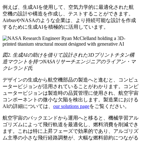
例えば、生成AIを使用して、空気力学的に最適化された航
空機の設計や構造を作成し、テストすることができます。
AirbusやNASAのような企業は、より持続可能な設計を作成
するために生成AIを積極的に活用しています。
図2. 生成AIの助けを借りて設計された3Dプリントチタン構
造マウントを持つNASAリサーチエンジニアのライアン・マ
クレランド氏
デザインの生成から航空機部品の製造へと進むと、コンピュ
ータービジョンが活用されていることがわかります。コンピ
ュータービジョンは製造時の品質管理に使用され、航空宇宙
コンポーネントの微小な欠陥を検出します。製造業における
AIの詳細については、
our solutions page
をご覧ください。
航空宇宙のバックエンドから運用へと移ると、機械学習アル
ゴリズムによって飛行軌道を最適化し、燃料消費を削減でき
ます。これは特に上昇フェーズで効果的であり、アルゴリズ
ム主導の小さな飛行経路調整が、大幅な燃料節約につながる