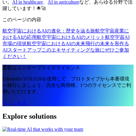
い。
AI in healthcare
、
AI in agriculture
など、あらゆる分野で活
躍しています！🌟🚀
このページの内容
航空宇宙におけるAIの進化：歴史を辿る旅
航空宇宙産業に
おけるAIの応用
航空宇宙におけるAIのメリット
航空宇宙AI
市場の現状
航空宇宙におけるAIの未来
飛行の未来を形作る
AIスタートアップ
このエキサイティングな旅にぜひご参加
ください！
柔軟なエンタープライズライセンス
Ultralytics YOLO26を使用して、プロトタイプから本番環境
へ移行しましょう。完全な商用権、1つのライセンスでご利
用いただけます。
使ってみる
Explore solutions