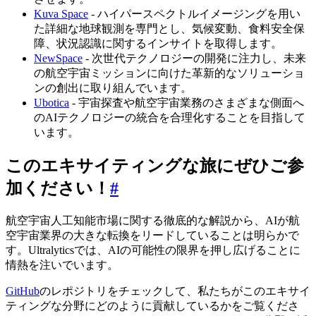
Kuva Space
- ハイパースペクトルイメージングを用い
た詳細な地球観測を専門とし、気候変動、食料安全保
障、状況認識に関するインサイトを取得します。
NewSpace
- 次世代テクノロジーの開発に注力し、未来
の航空宇宙ミッションに向けた革新的なソリューショ
ンの創出に取り組んでいます。
Ubotica
- 宇宙探査や航空宇宙業務のさまざまな側面へ
のAIテクノロジーの統合を合理化することを目指して
います。
このエキサイティングな旅にぜひご参
加ください！
#
航空宇宙人工知能市場に関する徹底的な解説から、AIが航
空宇宙業界の大きな転換をリードしていることは明らかで
す。Ultralyticsでは、AIの可能性の限界を押し広げることに
情熱を注いでいます。
GitHub
のレポジトリをチェックして、私たちがこのエキサイ
ティングな分野にどのように貢献しているかをご覧くださ