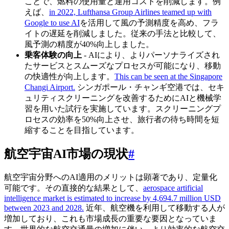
ことで、燃料の使用量と運用コストを削減します。例
えば、
in 2022, Lufthansa Group Airlines teamed up with
Google to use AI
を活用して風の予測精度を高め、フラ
イトの遅延を削減しました。従来の手法と比較して、
風予測の精度が40%向上しました。
乗客体験の向上
- AIにより、よりパーソナライズされ
たサービスとスムーズなプロセスが可能になり、移動
の快適性が向上します。
This can be seen at the Singapore
Changi Airport.
シンガポール・チャンギ空港では、セキ
ュリティスクリーニングを改善するためにAIと機械学
習を用いた試行を実施しています。スクリーニングプ
ロセスの効率を50%向上させ、旅行者の待ち時間を短
縮することを目指しています。
航空宇宙AI市場の現状
#
航空宇宙分野へのAI適用のメリットは顕著であり、定量化
可能です。その直接的な結果として、
aerospace artificial
intelligence market is estimated to increase by 4,694.7 million USD
between 2023 and 2028.
近年、航空機を利用して移動する人が
増加しており、これも市場成長の重要な要因となっていま