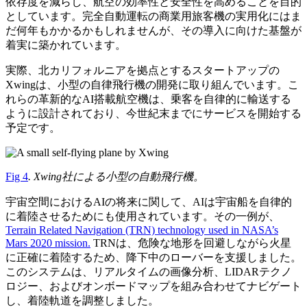
依存度を減らし、航空の効率性と安全性を高めることを目的
としています。完全自動運転の商業用旅客機の実用化にはま
だ何年もかかるかもしれませんが、その導入に向けた基盤が
着実に築かれています。
実際、北カリフォルニアを拠点とするスタートアップの
Xwingは、小型の自律飛行機の開発に取り組んでいます。こ
れらの革新的なAI搭載航空機は、乗客を自律的に輸送する
ように設計されており、今世紀末までにサービスを開始する
予定です。
Fig 4
. Xwing社による小型の自動飛行機。
宇宙空間におけるAIの将来に関して、AIは宇宙船を自律的
に着陸させるためにも使用されています。その一例が、
Terrain Related Navigation (TRN) technology used in NASA’s
Mars 2020 mission.
TRNは、危険な地形を回避しながら火星
に正確に着陸するため、降下中のローバーを支援しました。
このシステムは、リアルタイムの画像分析、LIDARテクノ
ロジー、およびオンボードマップを組み合わせてナビゲート
し、着陸軌道を調整しました。