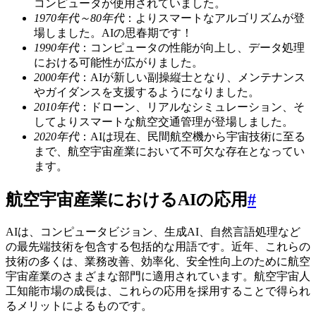
コンピュータが使用されていました。
1970年代～80年代
：よりスマートなアルゴリズムが登
場しました。AIの思春期です！
1990年代
：コンピュータの性能が向上し、データ処理
における可能性が広がりました。
2000年代
：AIが新しい副操縦士となり、メンテナンス
やガイダンスを支援するようになりました。
2010年代
：ドローン、リアルなシミュレーション、そ
してよりスマートな航空交通管理が登場しました。
2020年代
：AIは現在、民間航空機から宇宙技術に至る
まで、航空宇宙産業において不可欠な存在となってい
ます。
航空宇宙産業におけるAIの応用
#
AIは、コンピュータビジョン、生成AI、自然言語処理など
の最先端技術を包含する包括的な用語です。近年、これらの
技術の多くは、業務改善、効率化、安全性向上のために航空
宇宙産業のさまざまな部門に適用されています。航空宇宙人
工知能市場の成長は、これらの応用を採用することで得られ
るメリットによるものです。