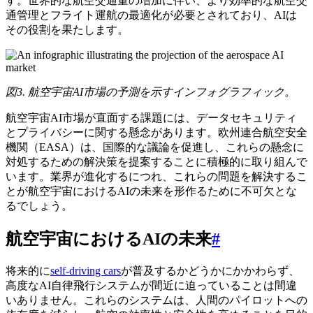
す。世界的な航空交通量の増加に伴い、より効率的な航空交
通管理とフライト運航の最適化が必要とされており、AIは
その役割を果たします。
図3. 航空宇宙AI市場の予測を示すインフォグラフィック。
航空宇宙AI市場が直面する課題には、データセキュリティ
とプライバシーに関する懸念があります。欧州連合航空安全
機関（EASA）は、国際的な議論を促進し、これらの懸念に
対処するための解決策を提案することに積極的に取り組んで
います。業界が進化するにつれ、これらの問題を解決するこ
とが航空宇宙におけるAIの未来を形作るために不可欠とな
るでしょう。
航空宇宙におけるAIの未来
#
将来的に
self-driving cars
が普及するかどうかにかかわらず、
高度なAI自律飛行システムが間近に迫っていることは間違
いありません。これらのシステムは、人間のパイロットへの