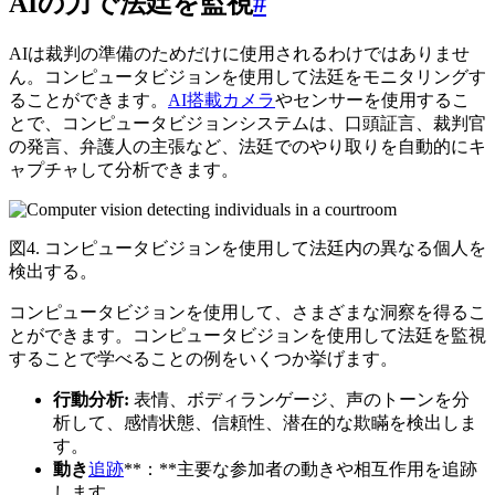
AIの力で法廷を監視
#
AIは裁判の準備のためだけに使用されるわけではありませ
ん。コンピュータビジョンを使用して法廷をモニタリングす
ることができます。
AI搭載カメラ
やセンサーを使用するこ
とで、コンピュータビジョンシステムは、口頭証言、裁判官
の発言、弁護人の主張など、法廷でのやり取りを自動的にキ
ャプチャして分析できます。
図4. コンピュータビジョンを使用して法廷内の異なる個人を
検出する。
コンピュータビジョンを使用して、さまざまな洞察を得るこ
とができます。コンピュータビジョンを使用して法廷を監視
することで学べることの例をいくつか挙げます。
行動分析:
表情、ボディランゲージ、声のトーンを分
析して、感情状態、信頼性、潜在的な欺瞞を検出しま
す。
動き
追跡
**：**主要な参加者の動きや相互作用を追跡
します。