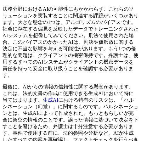
法務分野におけるAIの可能性にもかかわらず、これらのソ
リューションを実装することに関連する課題がいくつかあり
ます。大きな懸念の1つは、アルゴリズムのバイアスです。
社会に存在する偏見を反映したデータでトレーニングされた
AIシステムを想像してみてください。刑法で使用された場
合、このバイアスのかかったAIは、判決や仮釈放に関する
決定に不当な影響を与える可能性があります。もう1つの倫
理的な問題は、クライアントの機密保持です。弁護士は、使
用するすべてのAIシステムがクライアントの機密データを
責任を持って安全に取り扱うことを確認する必要がありま
す。
最後に、AIからの情報の信頼性に関する懸念があります。
これは、法的文書の作成に使用できる生成AIにおいて特に
当てはまります。
生成AI
における特有のリスクは、「ハル
シネーション（幻覚）」に関するものです。ハルシネーショ
ンとは、生成AIによって作成された、もっともらしいが完
全に架空の情報のことです。誤った情報に基づいて決定を下
すことを避けるため、弁護士は十分注意する必要がありま
す。事件で使用する前に、法的参照や分析など、AIが生成
したすべての内容を再確認し、ファクトチェックを行うべき