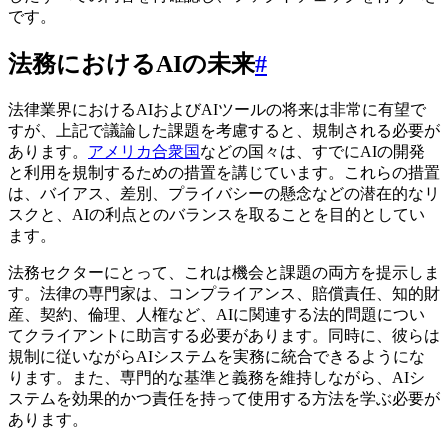
です。
法務におけるAIの未来
#
法律業界におけるAIおよびAIツールの将来は非常に有望で
すが、上記で議論した課題を考慮すると、規制される必要が
あります。
アメリカ合衆国
などの国々は、すでにAIの開発
と利用を規制するための措置を講じています。これらの措置
は、バイアス、差別、プライバシーの懸念などの潜在的なリ
スクと、AIの利点とのバランスを取ることを目的としてい
ます。
法務セクターにとって、これは機会と課題の両方を提示しま
す。法律の専門家は、コンプライアンス、賠償責任、知的財
産、契約、倫理、人権など、AIに関連する法的問題につい
てクライアントに助言する必要があります。同時に、彼らは
規制に従いながらAIシステムを実務に統合できるようにな
ります。また、専門的な基準と義務を維持しながら、AIシ
ステムを効果的かつ責任を持って使用する方法を学ぶ必要が
あります。