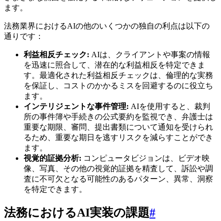
ます。
法務業界におけるAIの他のいくつかの独自の利点は以下の
通りです：
利益相反チェック:
AIは、クライアントや事案の情報
を迅速に照合して、潜在的な利益相反を特定できま
す。最適化された利益相反チェックは、倫理的な実務
を保証し、コストのかかるミスを回避するのに役立ち
ます。
インテリジェントな事件管理:
AIを使用すると、裁判
所の事件簿や手続きの公式要約を監視でき、弁護士は
重要な期限、審問、提出書類について通知を受けられ
るため、重要な期日を逃すリスクを減らすことができ
ます。
視覚的証拠分析:
コンピュータビジョンは、ビデオ映
像、写真、その他の視覚的証拠を精査して、訴訟や調
査に不可欠となる可能性のあるパターン、異常、洞察
を特定できます。
法務におけるAI実装の課題
#