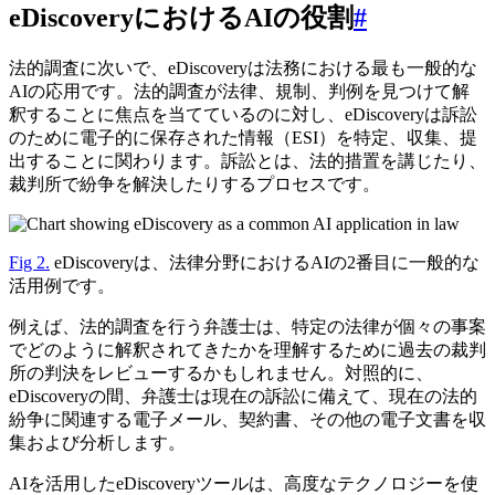
eDiscoveryにおけるAIの役割
#
法的調査に次いで、eDiscoveryは法務における最も一般的な
AIの応用です。法的調査が法律、規制、判例を見つけて解
釈することに焦点を当てているのに対し、eDiscoveryは訴訟
のために電子的に保存された情報（ESI）を特定、収集、提
出することに関わります。訴訟とは、法的措置を講じたり、
裁判所で紛争を解決したりするプロセスです。
Fig 2.
eDiscoveryは、法律分野におけるAIの2番目に一般的な
活用例です。
例えば、法的調査を行う弁護士は、特定の法律が個々の事案
でどのように解釈されてきたかを理解するために過去の裁判
所の判決をレビューするかもしれません。対照的に、
eDiscoveryの間、弁護士は現在の訴訟に備えて、現在の法的
紛争に関連する電子メール、契約書、その他の電子文書を収
集および分析します。
AIを活用したeDiscoveryツールは、高度なテクノロジーを使