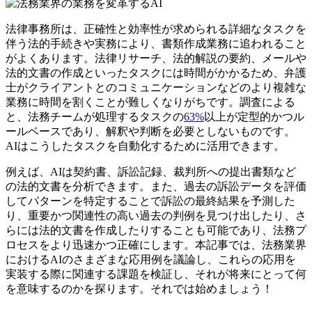
法律事務所は、正確性と効率性が求められる詳細なタスクを
伴う法的手続きや実務により、書類作成業務に追われること
がよくあります。法律リサーチ、法的解説の要約、メールや
法的文書の作成といったタスクには時間がかかるため、弁護
士がクライアントとのコミュニケーションなどのより複雑な
業務に時間を割くことが難しくなりがちです。調査による
と、法務チームが処理するタスクの
63%
以上が定型的かつル
ールベースであり、解釈や判断を必要としないものです。
AIはこうしたタスクを自動化するために活用できます。
例えば、AIは契約書、訴訟記録、裁判所への提出書類など
の法的文書を分析できます。また、過去の訴訟データを評価
してパターンを特定することで訴訟の最終結果を予測した
り、重要かつ関連性の高い過去の判例を見つけ出したり、さ
らには法的文書を作成したりすることも可能であり、法務プ
ロセスをより迅速かつ正確にします。本記事では、法務業界
におけるAIのさまざまな応用例を議論し、これらの応用を
実装する際に関連する課題を検証し、それが将来にとって何
を意味するのかを探ります。それでは始めましょう！