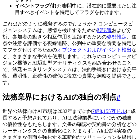
イベントフラグ付け
: 審問中に、潜在的に重要または注
目すべきイベントを特定してフラグを付けます。
これはどのように機能するのでしょうか？
コンピュータビ
ジョンシステムは、感情を検出するための
顔認識
および分
析、参加者の動きや相互作用を追跡するための
姿勢推定
、焦
点や注意を評価する視線追跡、公判中の重要な瞬間を特定し
てフラグ付けするための
オブジェクトおよびイベント検出
な
ど、さまざまな手法を使用します。これらのコンピュータビ
ジョン機能とAI駆動型アナリティクスを組み合わせること
で、法廷モニタリングシステムは、法的手続きにおける公平
性、透明性、正確性の確保に役立つ貴重な洞察を提供できま
す。
法務業界におけるAIの独自の利点
#
世界の法律向けAI市場は2032年までに約
7億8,155万ドル
に成
長すると予想されており、AIは法律業界にいくつかの独自
の優位性をもたらします。文書の確認や契約書の分析などの
ルーティンタスクの自動化にとどまらず、AIは法律実務の
さまざまな側面を強化する革新的なソリューションを提供し