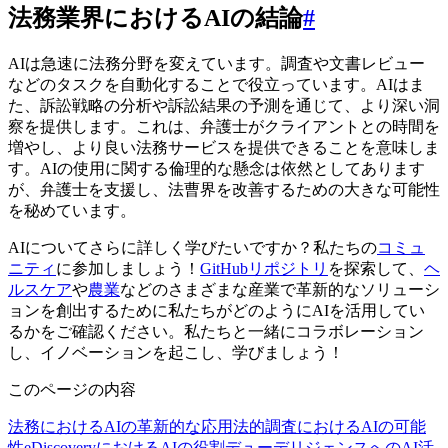
法務業界におけるAIの結論
#
AIは急速に法務分野を変えています。調査や文書レビュー
などのタスクを自動化することで役立っています。AIはま
た、訴訟戦略の分析や訴訟結果の予測を通じて、より深い洞
察を提供します。これは、弁護士がクライアントとの時間を
増やし、より良い法務サービスを提供できることを意味しま
す。AIの使用に関する倫理的な懸念は依然としてあります
が、弁護士を支援し、法曹界を改善するための大きな可能性
を秘めています。
AIについてさらに詳しく学びたいですか？私たちの
コミュ
ニティ
に参加しましょう！
GitHubリポジトリ
を探索して、
ヘ
ルスケア
や
農業
などのさまざまな産業で革新的なソリューシ
ョンを創出するために私たちがどのようにAIを活用してい
るかをご確認ください。私たちと一緒にコラボレーション
し、イノベーションを起こし、学びましょう！
このページの内容
法務におけるAIの革新的な応用
法的調査におけるAIの可能
性
eDiscoveryにおけるAIの役割
デューデリジェンスへのAI活