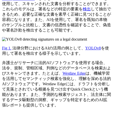
使用して、スキャンされた文書を分析することができます。
これらのモデルは、署名などの特定の要素を
検出
して抽出で
きるため、必要な正確な文書を素早く正確に見つけることが
容易になります。また、AIを使用して、署名を既知の本物
のサンプルと比較し、文書の信憑性を確認することで、偽造
や署名詐欺を検出することも可能です。
Fig 1.
法律分野におけるAIの活用の例として、
YOLOv8
を使
用して署名を検出する様子を示しています。
弁護士がリサーチに法的AIソフトウェアを使用する場合、
法令、規制、管轄区域、判例などのデータベースを検索およ
びスキャンできます。たとえば、
Westlaw Edge
は、機械学習
を活用してセマンティック検索を強化し、理解を深める法的
AIソフトウェアです。Westlaw Edgeには、ドラフトを分析し
て見落とされている根拠を見つけ出すQuick Checkという機
能があります。また、予測的な検索サジェスト、法主体に関
するデータ駆動型の洞察、ギャップを特定するためのAI拡
張レポートも提供しています。