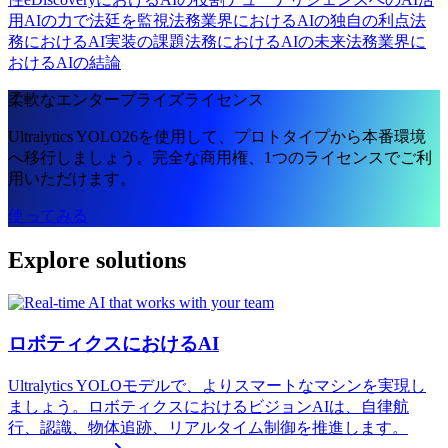
用
AIの力で法廷を監視
法務業界におけるAIの独自の利点
法
務におけるAI実装の課題
法務におけるAIの未来
法務業界に
おけるAIの結論
柔軟なエンタープライズライセンス
Ultralytics YOLO26を使用して、プロトタイプから本番環境
へ移行しましょう。完全な商用権、1つのライセンスでご利
用いただけます。
使ってみる
Explore solutions
ロボティクスにおけるAI
Ultralytics YOLOモデルで、よりスマートなマシンを実現し
ましょう。ロボティクスにおけるビジョンAIは、自律航
行、認識、物体追跡、リアルタイム制御を推進します。