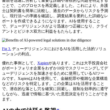
書類を迅速に分析して重要な詳細や潜在的な問題を特定する
ことで、このプロセスを再定義しました。これにより、弁護
士は契約書を簡単に比較し、過去のデータからリスクを予測
し、現行法への準拠を確認し、調査結果を要約した詳細なレ
ポートを作成できるようになります。AIを使用すること
で、デューデリジェンスがより迅速かつ正確になり、クライ
アントとビジネス双方に利益をもたらします。
Fig 3.
デューデリジェンスにおけるAIを活用した法的ソリュ
ーションの利点。
優れた事例として、
Xapien
があります。これは大手投資会社
がポートフォリオ企業をわずか10分でスクリーニングしてデ
ューデリジェンスを加速させるために使用しているAIツー
ルです。XapienはAIを使用して、金融犯罪や複雑な企業構造
などのリスクを特定します。この企業はAIを活用すること
で、潜在的な落とし穴を確実に回避し、規制を効率的に遵守
しながら、迅速で情報に基づいた意思決定を行うことができ
ます。