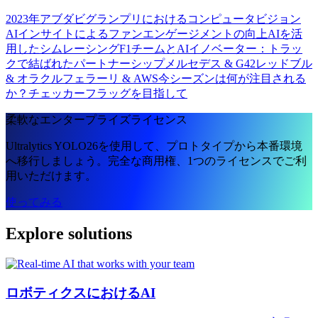
2023年アブダビグランプリにおけるコンピュータビジョン
AIインサイトによるファンエンゲージメントの向上
AIを活
用したシムレーシング
F1チームとAIイノベーター：トラッ
クで結ばれたパートナーシップ
メルセデス & G42
レッドブル
& オラクル
フェラーリ & AWS
今シーズンは何が注目される
か？
チェッカーフラッグを目指して
柔軟なエンタープライズライセンス
Ultralytics YOLO26を使用して、プロトタイプから本番環境
へ移行しましょう。完全な商用権、1つのライセンスでご利
用いただけます。
使ってみる
Explore solutions
ロボティクスにおけるAI