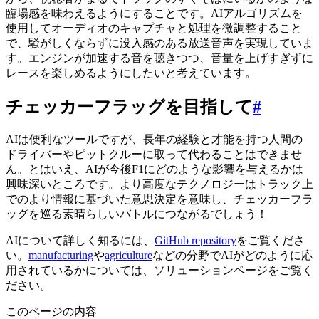
臨場感を味わえるようにすることです。AIアルゴリズムを
使用してオーディオのキャプチャと処理を微調整すること
で、騒がしくならずに没入感のある放送音声を実現していま
す。エンジンが加速する音を聴きつつ、音量を上げすぎずに
レースを楽しめるようにしたいと考えています。
チェッカーフラッグを目指して
#
AIは便利なツールですが、長年の経験と才能を持つ人間の
ドライバーやピットクルーに取って代わることはできませ
ん。とはいえ、AIが今後F1にどのような影響を与えるかは
興味深いところです。より高度なテクノロジーはトラック上
でのより情報に基づいた意思決定を意味し、チェッカーフラ
ッグを巡る素晴らしいバトルにつながるでしょう！
AIについて詳しく知るには、
GitHub repository
をご覧くださ
い。
manufacturing
や
agriculture
などの分野でAIがどのように応
用されているかについては、ソリューションページをご覧く
ださい。
このページの内容