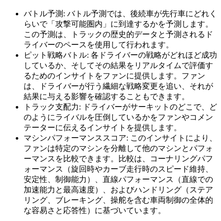
バトル予測: バトル予測では、後続車が先行車にどれく
らいで「攻撃可能圏内」に到達するかを予測します。
この予測は、トラックの歴史的データと予測されるド
ライバーのペースを使用して行われます。
ピット戦略バトル: 各ドライバーの戦略がどれほど成功
しているか、そしてその結果をリアルタイムで評価す
るためのインサイトをファンに提供します。ファン
は、ドライバーが行う繊細な戦略変更を追い、それが
結果に与える影響を確認することもできます。
トラック支配力: ドライバーがサーキットのどこで、ど
のようにライバルを圧倒しているかをファンやコメン
テーターに伝えるインサイトを提供します。
マシンパフォーマンススコア: このインサイトにより、
ファンは特定のマシンを分離して他のマシンとパフォ
ーマンスを比較できます。比較は、コーナリングパフ
ォーマンス（旋回時やカーブ走行時のスピード維持、
安定性、制御能力）、直線パフォーマンス（直線での
加速能力と最高速度）、およびハンドリング（ステア
リング、ブレーキング、操舵を含む車両制御の全体的
な容易さと応答性）に基づいています。