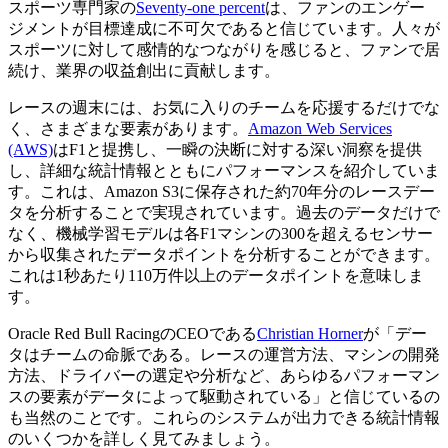
スポーツ専門家の
Seventy-one percent
は、ファンのエンゲー
ジメントが目標達成に不可欠であると信じています。人々が
スポーツに対して感情的なつながりを感じると、ファンで居
続け、業界の収益創出に貢献します。
レースの週末には、お気に入りのチームを応援するだけでな
く、さまざまな要素があります。
Amazon Web Services
(AWS)
はF1と提携し、一瞬の決断に対する深い洞察を提供
し、詳細な統計情報とともにパフォーマンスを紹介していま
す。これは、Amazon S3に保存された約70年分のレースデー
タを分析することで実現されています。過去のデータだけで
なく、機械学習モデルは各F1マシンの300を超えるセンサー
から収集されたデータポイントを分析することができます。
これは1秒あたり110万件以上のデータポイントを意味しま
す。
Oracle Red Bull RacingのCEOである
Christian Horner
が「デー
タはチームの命脈である。レースの運営方法、マシンの開発
方法、ドライバーの選定や分析など、あらゆるパフォーマン
スの要素がデータによって駆動されている」と信じているの
も当然のことです。これらのシステムが出力できる統計情報
のいくつかを詳しく見てみましょう。