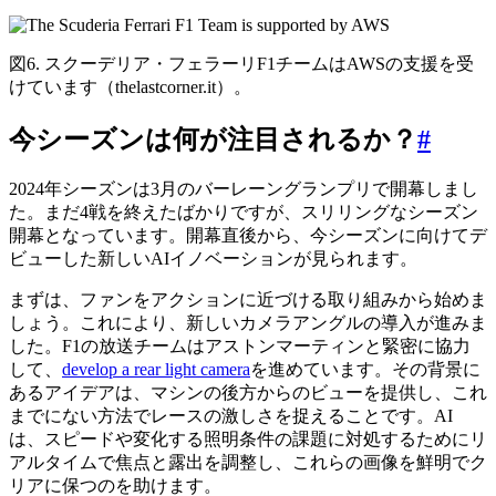
図6. スクーデリア・フェラーリF1チームはAWSの支援を受
けています（thelastcorner.it）。
今シーズンは何が注目されるか？
#
2024年シーズンは3月のバーレーングランプリで開幕しまし
た。まだ4戦を終えたばかりですが、スリリングなシーズン
開幕となっています。開幕直後から、今シーズンに向けてデ
ビューした新しいAIイノベーションが見られます。
まずは、ファンをアクションに近づける取り組みから始めま
しょう。これにより、新しいカメラアングルの導入が進みま
した。F1の放送チームはアストンマーティンと緊密に協力
して、
develop a rear light camera
を進めています。その背景に
あるアイデアは、マシンの後方からのビューを提供し、これ
までにない方法でレースの激しさを捉えることです。AI
は、スピードや変化する照明条件の課題に対処するためにリ
アルタイムで焦点と露出を調整し、これらの画像を鮮明でク
リアに保つのを助けます。