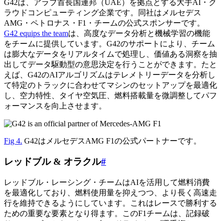
G42は、アラブ首長国連邦（UAE）を拠点とする大手AI・ク
ラウドコンピューティング企業です。同社はメルセデス
AMG・ペトロナス・F1・チームの公式スポンサーです。
G42 equips the team
は、高度なデータ分析と機械学習の機能
をチームに提供しています。G42のサポートにより、チーム
は膨大なデータをリアルタイムで処理し、価値ある洞察を抽
出してデータ駆動型の意思決定を行うことができます。たと
えば、G42のAIアルゴリズムはテレメトリーデータを分析し
て特定のトラックに合わせてマシンのセットアップを最適化
し、空力特性、タイヤ空気圧、燃料搭載量を微調整してパフ
ォーマンスを向上させます。
Fig 4.
G42はメルセデスAMG F1の公式パートナーです。
レッドブル & オラクル
#
レッドブル・レーシング・チームはAIを活用して燃料消費
を最適化しており、燃料使用量を抑えつつ、より長く高速走
行を維持できるようにしています。これはレースで勝利する
ための重要な要素となり得ます。このF1チームは、記録破