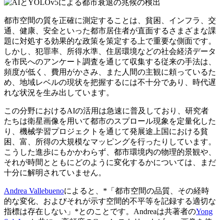
都市空間の質を正確に測定することは、貧困、インフラ、交
通、健康、安全といった都市居住者が直面するさまざまな課
題に対処する効果的な政策を策定する上で重要な側面です。
しかし、犯罪率、所得水準、住居環境などの社会経済データ
を市民へのアンケート調査を通じて収集する従来の手法は、
頻度が低く、費用がかさみ、また人間の主観に頼っているた
め、地域レベルの現状を把握するには不十分であり、時代遅
れな状況を生み出しています。
この分野におけるAIの活用は急速に普及しており、研究者
たちは衛星画像を用いて都市のスプロール現象を定量化した
り、機械学習プロジェクトを通じて発展途上国における貧
困、富、所得の大規模なマッピングを行ったりしています。
こうした進歩にもかかわらず、都市環境内の物理的景観や、
それが時間とともにどのように変化するかについては、まだ
十分に解明されていません。
Andrea Vallebueno
によると、*「都市空間の品質、その経時
的な変化、およびそれが示す空間的不平等を記録する適切な
指標は存在しない」*とのことです。Andreaは共著者の
Yong