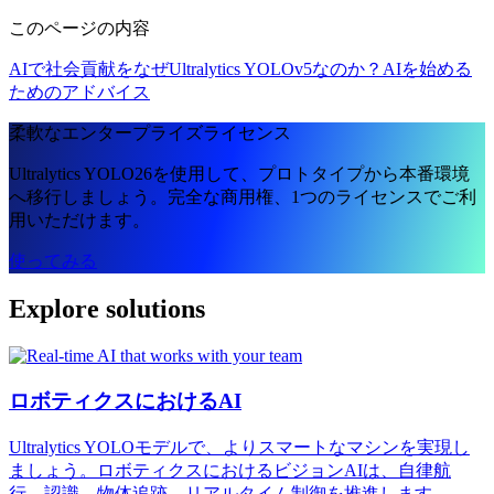
このページの内容
AIで社会貢献を
なぜUltralytics YOLOv5なのか？
AIを始める
ためのアドバイス
柔軟なエンタープライズライセンス
Ultralytics YOLO26を使用して、プロトタイプから本番環境
へ移行しましょう。完全な商用権、1つのライセンスでご利
用いただけます。
使ってみる
Explore solutions
ロボティクスにおけるAI
Ultralytics YOLOモデルで、よりスマートなマシンを実現し
ましょう。ロボティクスにおけるビジョンAIは、自律航
行、認識、物体追跡、リアルタイム制御を推進します。