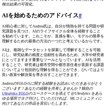
検出結果の可視化。
AIを始めるためのアドバイス
#
AI初心者に対してAndrea氏は、自分が情熱を持てる問題や研
究課題を見つけ、AIのライフサイクル全体を経験すること
を勧めています。これこそが、直感を養い、モデルの限界を
理解するための最善の方法の一つだと考えているからです。
AIは、複雑なデータセットを探索して理解することを可能
にし、研究結果の精度と信頼性を高めるため、大学や研究者
にとってますます重要なツールとなっています。AIを活用
することで、研究者は都市空間や都市居住者が直面する課題
についてより包括的な理解を得ることができ、ひいてはより
良い政策や解決策を導き出すことができます。
AndreaのYOLOv5に関する経験をお読みいただきありがとう
ございます！あなたの経験を共有しませんか？独自の
Ultralytics YOLO
のユースケースを添えて @Ultralytics をあら
ゆる場所でタグ付けしていただければ、MLコミュニティに
向けてあなたの作品を宣伝いたします。