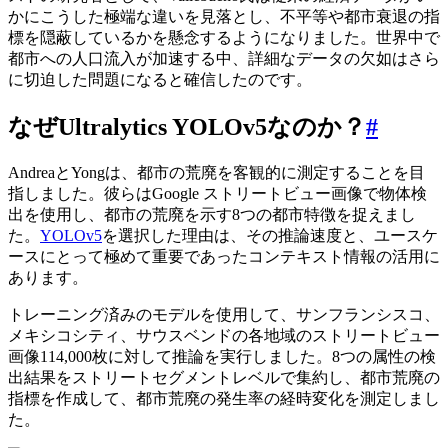
かにこうした極端な違いを見落とし、不平等や都市衰退の指
標を隠蔽しているかを懸念するようになりました。世界中で
都市への人口流入が加速する中、詳細なデータの欠如はさら
に切迫した問題になると確信したのです。
なぜUltralytics YOLOv5なのか？
#
AndreaとYongは、都市の荒廃を客観的に測定することを目
指しました。彼らはGoogle ストリートビュー画像で物体検
出を使用し、都市の荒廃を示す8つの都市特徴を捉えまし
た。
YOLOv5
を選択した理由は、その推論速度と、ユースケ
ースにとって極めて重要であったコンテキスト情報の活用に
あります。
トレーニング済みのモデルを使用して、サンフランシスコ、
メキシコシティ、サウスベンドの各地域のストリートビュー
画像114,000枚に対して推論を実行しました。8つの属性の検
出結果をストリートセグメントレベルで集約し、都市荒廃の
指標を作成して、都市荒廃の発生率の経時変化を測定しまし
た。