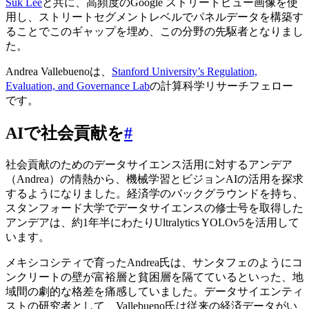
Suk Lee
と共に、高頻度のGoogle ストリートビュー画像を使
用し、ストリートセグメントレベルでパネルデータを構築す
ることでこのギャップを埋め、この分野の先駆者となりまし
た。
Andrea Vallebuenoは、
Stanford University’s Regulation,
Evaluation, and Governance Lab
の計算科学リサーチフェロー
です。
AIで社会貢献を
#
社会貢献のためのデータサイエンス活用に対するアンデア
（Andrea）の情熱から、機械学習とビジョンAIの活用を探求
するようになりました。経済学のバックグラウンドを持ち、
スタンフォード大学でデータサイエンスの修士号を取得した
アンデアは、約1年半にわたりUltralytics YOLOv5を活用して
います。
メキシコシティで育ったAndrea氏は、サンタフェのようにコ
ンクリートの壁が富裕層と貧困層を隔てているといった、地
域間の劇的な格差を痛感していました。データサイエンティ
ストの研究者として、Vallebueno氏は従来の経済データがい