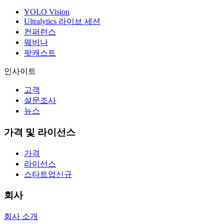
YOLO Vision
Ultralytics 라이브 세션
컨퍼런스
웨비나
팟캐스트
인사이트
고객
설문조사
뉴스
가격 및 라이선스
가격
라이선스
스타트업
신규
회사
회사 소개